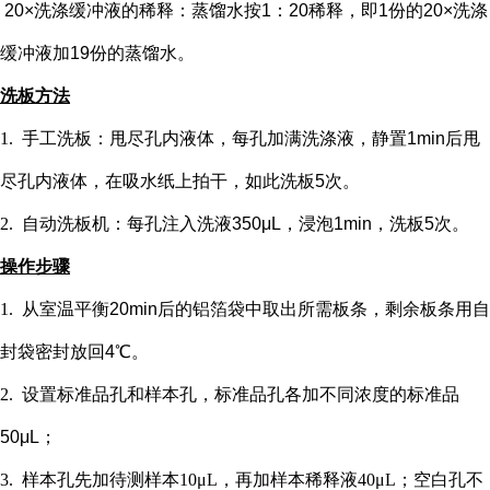
20×洗涤缓冲液的稀释：蒸馏水按1：20稀释，即1份的20×洗涤
缓冲液加19份的蒸馏水。
洗板方法
1.
手工洗板：甩尽孔内液体，每孔加满洗涤液，静置
1min后甩
尽孔内液体，在吸水纸上拍干，如此洗板5次。
2.
自动洗板机：每孔注入洗液
350μL，浸泡1min，洗板5次。
操作步骤
1.
从室温平衡
20min后的铝箔袋中取出所需板条，剩余板条用自
封袋密封放回4℃。
2.
设置标准品孔和样本孔
，标准品孔各加不同浓度的标准品
50μL；
3.
样本孔先加
待测样本
10μL，再
加样本稀释液
4
0μL；
空白孔不