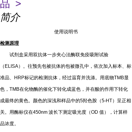
品 >
简介
使用说明书
检测原理
试剂盒采用双抗体一步夹心法酶联免疫吸附试验
（
ELISA）。往预先包被抗体的包被微孔中，依次加入标本、标
准品、HRP标记的检测抗体，经过温育并洗涤。用底物TMB显
色，TMB在化物酶的催化下转化成蓝色，并在酸的作用下转化
成最终的黄色。颜色的深浅和样品中的
5
羟色胺（
5-HT
）
呈正相
关。用酶标仪在
450nm 波长下测定吸光度（OD 值），计算样
品浓度。