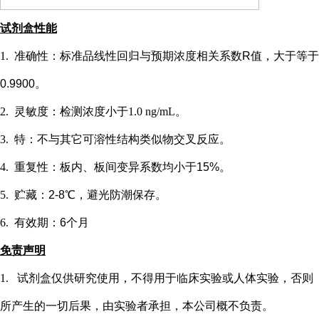
试剂盒性能
1.
准确性：标准品线性回归与预期浓度相关系数
R值，大于等于
0.9900。
2.
灵敏度：检测浓度小于
1.0 ng/mL
。
3.
特：不与其它可溶性结构类似物交叉反应。
4.
重复性：板内、板间变异系数均小于
15%。
5.
贮藏：
2-8℃，避光防潮保存。
6.
有效期：
6个月
免责声明
1.
试剂盒仅供研究使用，不得用于临床实验或
人
体实验，否则
所产生的一切后果，由实验者承担，本公司概不负责。