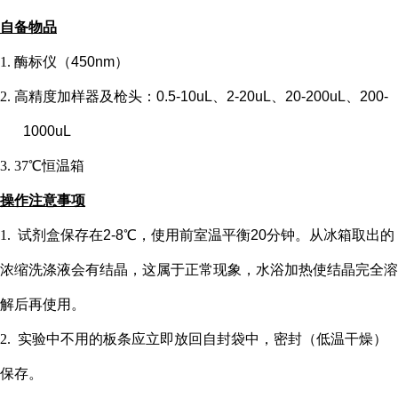
自备物品
1.
酶标仪（
450nm）
2.
高精度加样器及枪头：
0.5-10uL、2-20uL、20-200uL、200-
1000uL
3.
37℃恒温箱
操作注意事项
1.
试剂盒保存在
2-8℃，使用前室温平衡20分钟。从冰箱取出的
浓缩洗涤液会有结晶，这属于正常现象，水浴加热使结晶完全溶
解后再使用。
2.
实验中不用的板条应立即放回自封袋中，密封（低温干燥）
保存。