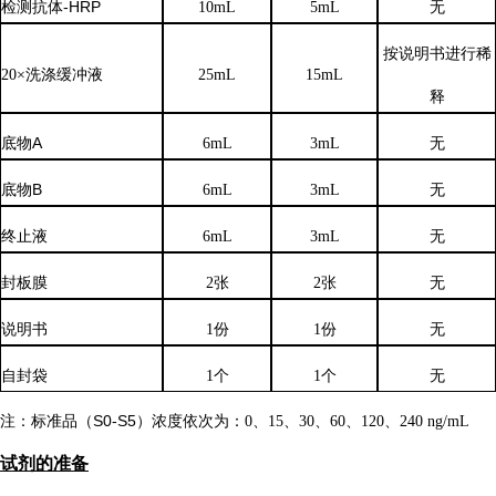
检测抗体
-HRP
10mL
5mL
无
按说明书进行稀
20×洗涤缓冲液
25mL
15mL
释
底物
A
6mL
3mL
无
底物
B
6mL
3mL
无
终止液
6mL
3mL
无
封板膜
2张
2张
无
说明书
1份
1份
无
自封袋
1个
1个
无
注：标准品（
S0-S5）浓度
依次
为：
0、15、30、60、120、240 ng/mL
试剂的准备