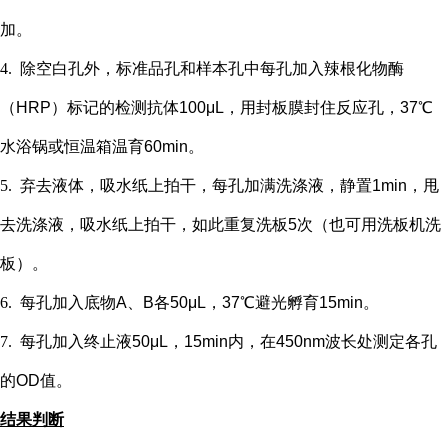
加。
4.
除空白孔外，
标准品孔和样本孔中每孔加入辣根化物酶
（
HRP）标记的检测抗体100μL，用封板膜封住反应孔，37℃
水浴锅或恒温箱温育60min。
5.
弃去液体，吸水纸上拍干，每孔加满洗涤液，静置
1min，甩
去洗涤液，吸水纸上拍干，如此重复洗板5次（也可用洗板机洗
板）。
6.
每孔加入底物
A、B各50μL，37℃避光孵育15min。
7.
每孔加入终止液
50μL，15min内，在450nm波长处测定各孔
的OD值。
结果判断