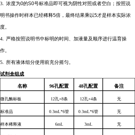
3.
浓度为
0的S0号标准品即可视为阴性对照或者空白；按照说
明书操作时样本已经稀释5倍，最终结果乘以5才是样本实际浓
度
。
4.
严格按照说明书中标明的时间、加液量及顺序进行温育操
作。
5.
所有液体组分使用前充分摇匀。
试剂盒组成
名称
96孔配置
48孔配置
备注
微孔酶标板
12孔×8条
12孔×4条
无
标准品
0.3mL*6管
0.3mL*6管
无
样本稀释液
6
mL
3
mL
无