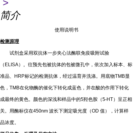
>
简介
使用说明书
检测原理
试剂盒采用双抗体一步夹心法酶联免疫吸附试验
（
ELISA）。往预先包被抗体的包被微孔中，依次加入标本、标
准品、HRP标记的检测抗体，经过温育并洗涤。用底物TMB显
色，TMB在化物酶的催化下转化成蓝色，并在酸的作用下转化
成最终的黄色。颜色的深浅和样品中的
5
羟色胺（
5-HT
）
呈正相
关。用酶标仪在
450nm 波长下测定吸光度（OD 值），计算样
品浓度。