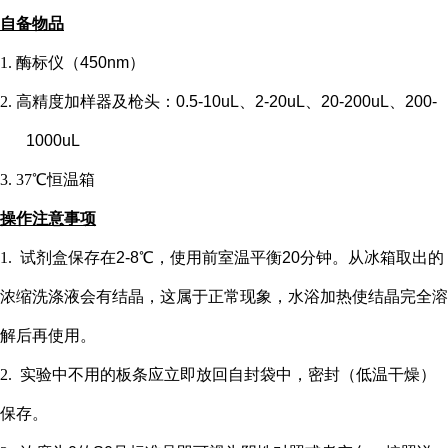
自备物品
1.
酶标仪（
450nm）
2.
高精度加样器及枪头：
0.5-10uL、2-20uL、20-200uL、200-
1000uL
3.
37℃恒温箱
操作注意事项
1.
试剂盒保存在
2-8℃，使用前室温平衡20分钟。从冰箱取出的
浓缩洗涤液会有结晶，这属于正常现象，水浴加热使结晶完全溶
解后再使用。
2.
实验中不用的板条应立即放回自封袋中，密封（低温干燥）
保存。