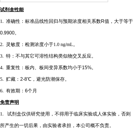
试剂盒性能
1.
准确性：标准品线性回归与预期浓度相关系数
R值，大于等于
0.9900。
2.
灵敏度：检测浓度小于
1.0 ng/mL
。
3.
特：不与其它可溶性结构类似物交叉反应。
4.
重复性：板内、板间变异系数均小于
15%。
5.
贮藏：
2-8℃，避光防潮保存。
6.
有效期：
6个月
免责声明
1.
试剂盒仅供研究使用，不得用于临床实验或
人
体实验，否则
所产生的一切后果，由实验者承担，本公司概不负责。