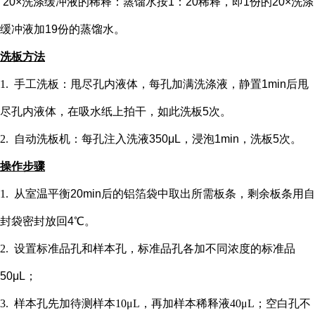
20×洗涤缓冲液的稀释：蒸馏水按1：20稀释，即1份的20×洗涤
缓冲液加19份的蒸馏水。
洗板方法
1.
手工洗板：甩尽孔内液体，每孔加满洗涤液，静置
1min后甩
尽孔内液体，在吸水纸上拍干，如此洗板5次。
2.
自动洗板机：每孔注入洗液
350μL，浸泡1min，洗板5次。
操作步骤
1.
从室温平衡
20min后的铝箔袋中取出所需板条，剩余板条用自
封袋密封放回4℃。
2.
设置标准品孔和样本孔
，标准品孔各加不同浓度的标准品
50μL；
3.
样本孔先加
待测样本
10μL，再
加样本稀释液
4
0μL；
空白孔不