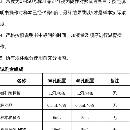
3.
浓度为
0的S0号标准品即可视为阴性对照或者空白；按照说
明书操作时样本已经稀释5倍，最终结果乘以5才是样本实际浓
度
。
4.
严格按照说明书中标明的时间、加液量及顺序进行温育操
作。
5.
所有液体组分使用前充分摇匀。
试剂盒组成
名称
96孔配置
48孔配置
备注
微孔酶标板
12孔×8条
12孔×4条
无
标准品
0.3mL*6管
0.3mL*6管
无
样本稀释液
6
mL
3
mL
无
检测抗体
-HRP
10mL
5mL
无