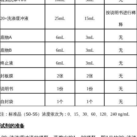
按说明书进行稀
20×洗涤缓冲液
25mL
15mL
释
底物
A
6mL
3mL
无
底物
B
6mL
3mL
无
终止液
6mL
3mL
无
封板膜
2张
2张
无
说明书
1份
1份
无
自封袋
1个
1个
无
注：标准品（
S0-S5）浓度
依次
为：
0、15、30、60、120、240 ng/mL
试剂的准备