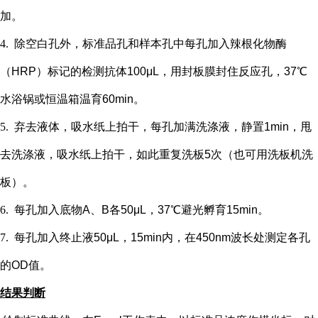
加。
4.
除空白孔外，
标准品孔和样本孔中每孔加入辣根化物酶
（
HRP）标记的检测抗体100μL，用封板膜封住反应孔，37℃
水浴锅或恒温箱温育60min。
5.
弃去液体，吸水纸上拍干，每孔加满洗涤液，静置
1min，甩
去洗涤液，吸水纸上拍干，如此重复洗板5次（也可用洗板机洗
板）。
6.
每孔加入底物
A、B各50μL，37℃避光孵育15min。
7.
每孔加入终止液
50μL，15min内，在450nm波长处测定各孔
的OD值。
结果判断