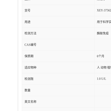
XEY-3756
货号
用途
用于科学实
检测方法
酶联免疫
CAS编号
保质期
6个月
适应物种
人 动物 
1.0 U/L
检测限
数量
英文名称