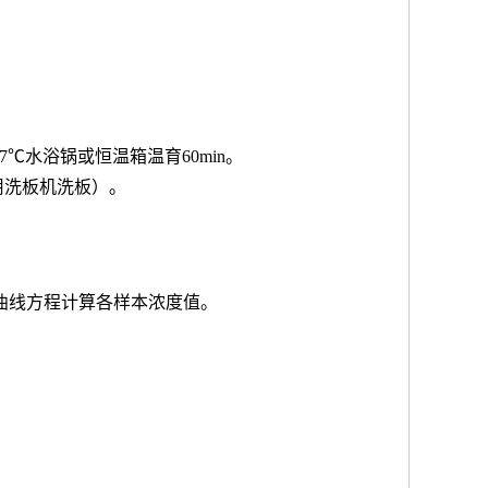
7℃水浴锅或恒温箱温育60min。
用洗板机洗板）。
按曲线方程计算各样本浓度值。