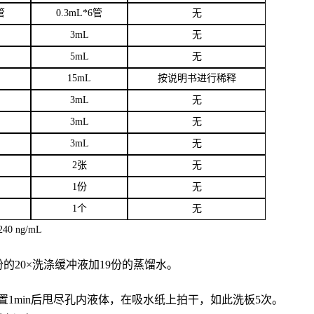
管
0.3mL*6管
无
3
mL
无
5mL
无
15mL
按说明书进行稀释
3mL
无
3mL
无
3mL
无
2张
无
1份
无
1个
无
40 ng/mL
份的20×洗涤缓冲液加19份的蒸馏水。
置
1min后甩尽孔内液体，在吸水纸上拍干，如此洗板5次。