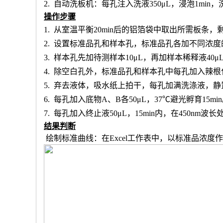
2.
自动洗板机：每孔注入洗液
350μL，浸泡1min
操作步骤
1.
从室温平衡
20min后的铝箔袋中取出所需板条
2.
设置标准品孔和样本孔
，标准品孔各加不同浓度
3.
样本孔先加
待测样本
10μL，再
加样本稀释液
4
0μ
4.
除空白孔外，
标准品孔和样本孔中每孔加入辣根
5.
弃去液体，吸水纸上拍干，每孔加满洗涤液，静
6.
每孔加入底物
A、B各50μL，37℃避光孵育15mi
7.
每孔加入终止液
50μL，15min内，在450nm
结果判断
绘制标准曲线：在
Excel工作表中，以标准品浓