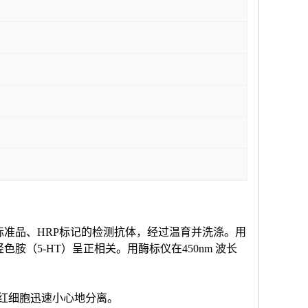
标准品、HRP标记的检测抗体，经过温育并洗涤。用
羟色胺（
5-HT
）
呈正相关。用酶标仪在
450nm 波长
和红细胞迅速小心地分离。