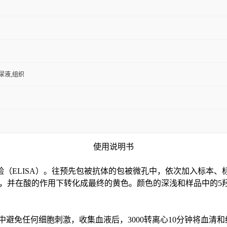
,尿液,组织
使用说明书
验（
ELISA）。往预先包被抗体的包被微孔中，依次加入标本、
色，并在酸的作用下转化成最终的黄色。颜色的深浅和样品中的
5
中避免任何细胞刺激，收集血液后，3000转离心10分钟将血清