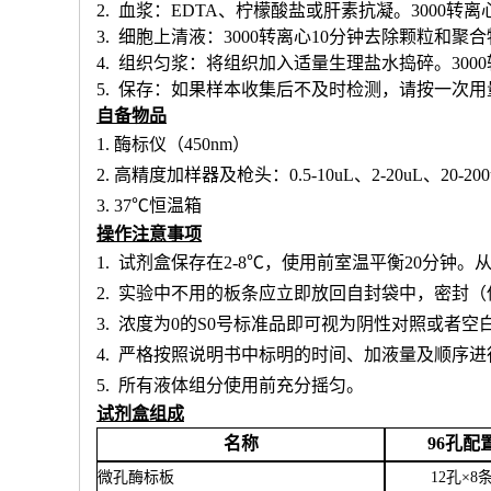
2. 血浆：EDTA、柠檬酸盐或肝素抗凝。3000转离
3. 细胞上清液：3000转离心10分钟去除颗粒和聚
4. 组织匀浆：将组织加入适量生理盐水捣碎。300
5. 保存：如果样本收集后不及时检测，请按一次
自备物品
1.
酶标仪（
450nm）
2.
高精度加样器及枪头：
0.5-10uL、2-20uL、20-20
3.
37℃恒温箱
操作注意事项
1.
试剂盒保存在
2-8℃，使用前室温平衡20分钟
2.
实验中不用的板条应立即放回自封袋中，密封（
3.
浓度为
0的S0号标准品即可视为阴性对照或者空
4.
严格按照说明书中标明的时间、加液量及顺序进
5.
所有液体组分使用前充分摇匀。
试剂盒组成
名称
96孔配
微孔酶标板
12孔×8