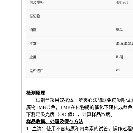
48T 96T
包装规格
标记物
98%
纯度
样本
血清,血浆
应用
科研
是否进口
否
检测原理
试剂盒采用双抗体一步夹心法酶联免疫吸附试
底物TMB显色，TMB在化物酶的催化下转化成蓝
下测定吸光度（OD 值），计算样品浓度。
样品收集、处理及保存方法
1. 血清：使用不含热原和内毒素的试管，操作过程