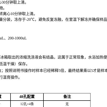
心30分钟取上清。
合物。
0转离心10分钟取上清。
用量分装，冻存于-20℃，避免反复冻融，在室温下解冻并确保样
0uL、200-1000uL
。从冰箱取出的浓缩洗涤液会有结晶，这属于正常现象，水浴加热
低温干燥）保存。
白；按照说明书操作时样本已经稀释5倍，最终结果乘以5才是样
行温育操作。
置
48孔配置
备注
条
12孔×4条
无