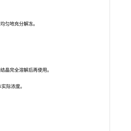
品均匀地充分解冻。
使结晶完全溶解后再使用。
本实际浓度
。