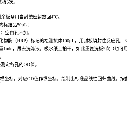
，洗板5次。
，剩余板条用自封袋密封放回4℃。
的标准品
50μL；
L；
空白孔不加。
化物酶（
HRP）标记的检测抗体100μL，用封板膜封住反应孔，3
置
1min，甩去洗涤液，吸水纸上拍干，如此重复洗板5次（也可
n。
波长处测定各孔的OD值。
度作横坐标，对应OD值作纵坐标，绘制出标准品线性回归曲线，