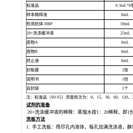
标准品
0.3mL*6
样本稀释液
6
mL
检测抗体
-HRP
10mL
20×洗涤缓冲液
25mL
底物
A
6mL
底物
B
6mL
终止液
6mL
封板膜
2张
说明书
1份
自封袋
1个
注：标准品（
S0-S5）浓度
依次
为：
0、15、30、60、120、2
试剂的准备
20×洗涤缓冲液的稀释：蒸馏水按1：20稀释，即1
洗板方法
1.
手工洗板：甩尽孔内液体，每孔加满洗涤液，静