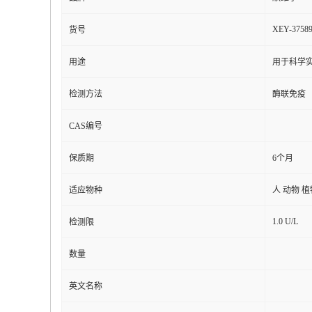
XEY-3758
货号
用途
用于科学实
检测方法
酶联免疫
CAS编号
保质期
6个月
适应物种
人 动物 
1.0 U/L
检测限
数量
英文名称