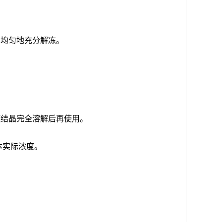
品均匀地充分解冻。
使结晶完全溶解后再使用。
本实际浓度
。