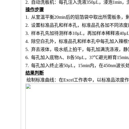
2.
自动洗板机：每孔注入洗液
350μL，浸泡1min
操作步骤
1.
从室温平衡
20min后的铝箔袋中取出所需板条
2.
设置标准品孔和样本孔
，标准品孔各加不同浓度
3.
样本孔先加
待测样本
10μL，再
加样本稀释液
4
0μ
4.
除空白孔外，
标准品孔和样本孔中每孔加入辣根
5.
弃去液体，吸水纸上拍干，每孔加满洗涤液，静
6.
每孔加入底物
A、B各50μL，37℃避光孵育15mi
7.
每孔加入终止液
50μL，15min内，在450nm
结果判断
绘制标准曲线：在
Excel工作表中，以标准品浓