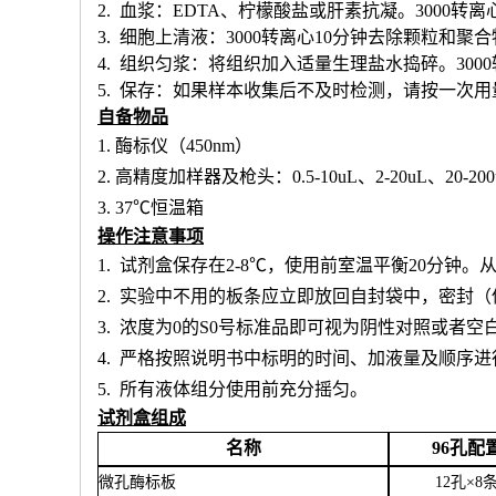
2. 血浆：EDTA、柠檬酸盐或肝素抗凝。3000转离
3. 细胞上清液：3000转离心10分钟去除颗粒和聚
4. 组织匀浆：将组织加入适量生理盐水捣碎。300
5. 保存：如果样本收集后不及时检测，请按一次
自备物品
1.
酶标仪（
450nm）
2.
高精度加样器及枪头：
0.5-10uL、2-20uL、20-20
3.
37℃恒温箱
操作注意事项
1.
试剂盒保存在
2-8℃，使用前室温平衡20分钟
2.
实验中不用的板条应立即放回自封袋中，密封（
3.
浓度为
0的S0号标准品即可视为阴性对照或者空
4.
严格按照说明书中标明的时间、加液量及顺序进
5.
所有液体组分使用前充分摇匀。
试剂盒组成
名称
96孔配
微孔酶标板
12孔×8