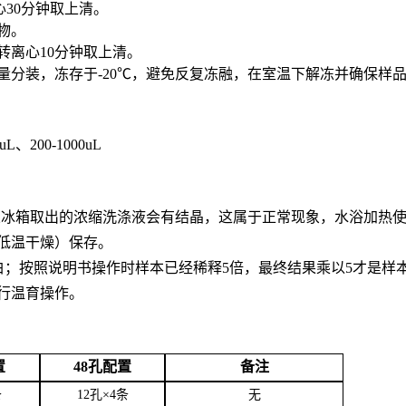
心30分钟取上清。
合物。
0转离心10分钟取上清。
用量分装，冻存于-20℃，避免反复冻融，在室温下解冻并确保样
0uL、200-1000uL
。从冰箱取出的浓缩洗涤液会有结晶，这属于正常现象，水浴加热
低温干燥）保存。
白；按照说明书操作时样本已经稀释5倍，最终结果乘以5才是样
行温育操作。
置
48孔配置
备注
条
12孔×4条
无