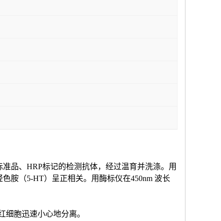
标准品、HRP标记的检测抗体，经过温育并洗涤。用
羟色胺（
5-HT
）
呈正相关。用酶标仪在
450nm 波长
和红细胞迅速小心地分离。