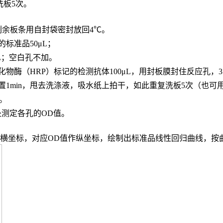
，洗板5次。
，剩余板条用自封袋密封放回4℃。
的标准品
50μL；
L；
空白孔不加。
化物酶（
HRP）标记的检测抗体100μL，用封板膜封住反应孔，3
置
1min，甩去洗涤液，吸水纸上拍干，如此重复洗板5次（也可
n。
波长处测定各孔的OD值。
度作横坐标，对应OD值作纵坐标，绘制出标准品线性回归曲线，