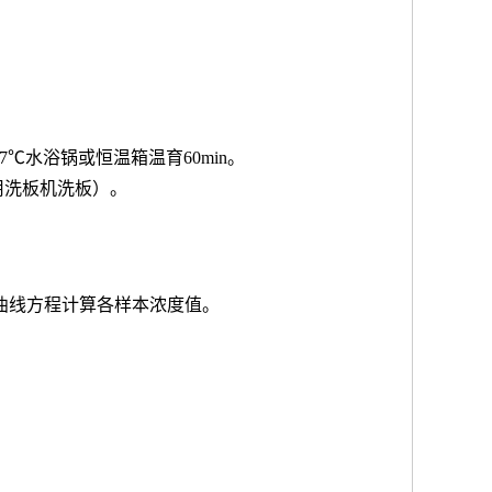
7℃水浴锅或恒温箱温育60min。
用洗板机洗板）。
按曲线方程计算各样本浓度值。