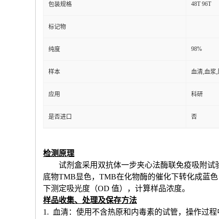
48T 96T
包装规格
标记物
98%
纯度
样本
血清,血浆
应用
科研
是否进口
否
检测原理
试剂盒采用双抗体一步夹心法酶联免疫吸附试
底物TMB显色，TMB在化物酶的催化下转化成蓝
下测定吸光度（OD 值），计算样品浓度。
样品收集、处理及保存方法
1. 血清：使用不含热原和内毒素的试管，操作过程