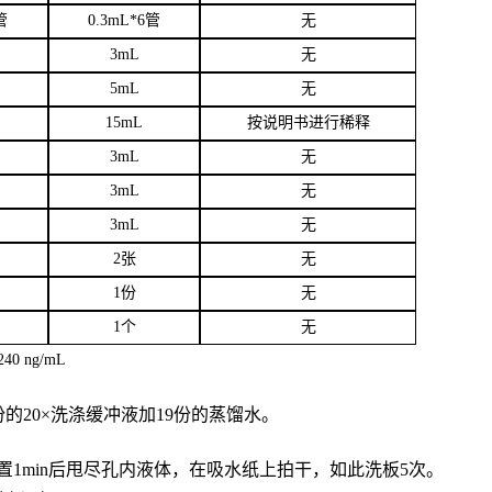
管
0.3mL*6管
无
3
mL
无
5mL
无
15mL
按说明书进行稀释
3mL
无
3mL
无
3mL
无
2张
无
1份
无
1个
无
40 ng/mL
份的20×洗涤缓冲液加19份的蒸馏水。
置
1min后甩尽孔内液体，在吸水纸上拍干，如此洗板5次。