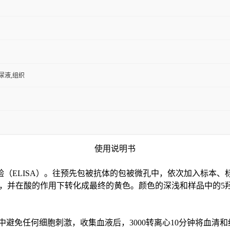
,尿液,组织
使用说明书
验（
ELISA）。往预先包被抗体的包被微孔中，依次加入标本、
色，并在酸的作用下转化成最终的黄色。颜色的深浅和样品中的
5
中避免任何细胞刺激，收集血液后，3000转离心10分钟将血清