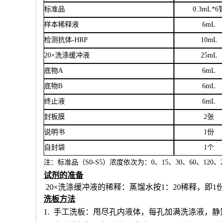
标准品
0.3mL*6
样本稀释液
6
mL
检测抗体
-HRP
10mL
20×洗涤缓冲液
25mL
底物
A
6mL
底物
B
6mL
终止液
6mL
封板膜
2张
说明书
1份
自封袋
1个
注：标准品（
S0-S5）浓度
依次
为：
0、15、30、60、120、2
试剂的准备
20×洗涤缓冲液的稀释：蒸馏水按1：20稀释，即1
洗板方法
1.
手工洗板：甩尽孔内液体，每孔加满洗涤液，静