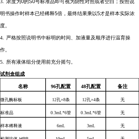
3.
浓度为
0的S0号标准品即可视为阴性对照或者空白；按照说
明书操作时样本已经稀释5倍，最终结果乘以5才是样本实际浓
度
。
4.
严格按照说明书中标明的时间、加液量及顺序进行温育操
作。
5.
所有液体组分使用前充分摇匀。
试剂盒组成
名称
96孔配置
48孔配置
备注
微孔酶标板
12孔×8条
12孔×4条
无
标准品
0.3mL*6管
0.3mL*6管
无
样本稀释液
6
mL
3
mL
无
检测抗体
-HRP
10mL
5mL
无