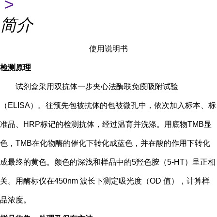
>
简介
使用说明书
检测原理
试剂盒采用双抗体一步夹心法酶联免疫吸附试验
（
ELISA）。往预先包被抗体的包被微孔中，依次加入标本、标
准品、HRP标记的检测抗体，经过温育并洗涤。用底物TMB显
色，TMB在化物酶的催化下转化成蓝色，并在酸的作用下转化
成最终的黄色。颜色的深浅和样品中的
5
羟色胺（
5-HT
）
呈正相
关。用酶标仪在
450nm 波长下测定吸光度（OD 值），计算样
品浓度。