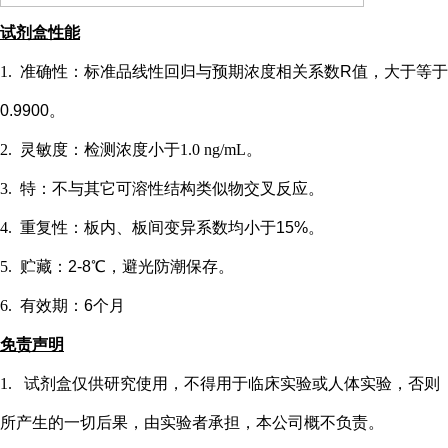
试剂盒性能
1.
准确性：标准品线性回归与预期浓度相关系数
R值，大于等于
0.9900。
2.
灵敏度：检测浓度小于
1.0 ng/mL
。
3.
特：不与其它可溶性结构类似物交叉反应。
4.
重复性：板内、板间变异系数均小于
15%。
5.
贮藏：
2-8℃，避光防潮保存。
6.
有效期：
6个月
免责声明
1.
试剂盒仅供研究使用，不得用于临床实验或
人
体实验，否则
所产生的一切后果，由实验者承担，本公司概不负责。