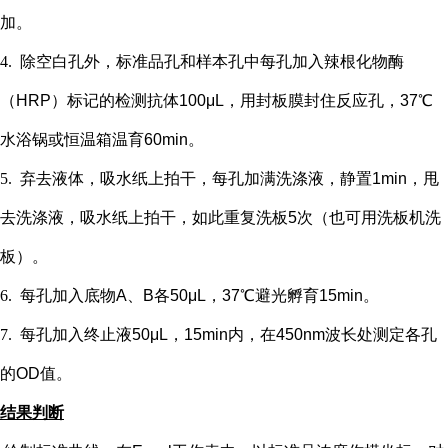
加。
4.
除空白孔外，
标准品孔和样本孔中每孔加入辣根化物酶
（
HRP）标记的检测抗体100μL，用封板膜封住反应孔，37℃
水浴锅或恒温箱温育60min。
5.
弃去液体，吸水纸上拍干，每孔加满洗涤液，静置
1min，甩
去洗涤液，吸水纸上拍干，如此重复洗板5次（也可用洗板机洗
板）。
6.
每孔加入底物
A、B各50μL，37℃避光孵育15min。
7.
每孔加入终止液
50μL，15min内，在450nm波长处测定各孔
的OD值。
结果判断