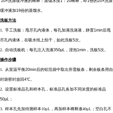
20×洗涤缓冲液的稀释：蒸馏水按1：20稀释，即1份的20×洗涤
缓冲液加19份的蒸馏水。
洗板方法
1.
手工洗板：甩尽孔内液体，每孔加满洗涤液，静置
1min后甩
尽孔内液体，在吸水纸上拍干，如此洗板5次。
2.
自动洗板机：每孔注入洗液
350μL，浸泡1min，洗板5次。
操作步骤
1.
从室温平衡
20min后的铝箔袋中取出所需板条，剩余板条用自
封袋密封放回4℃。
2.
设置标准品孔和样本孔
，标准品孔各加不同浓度的标准品
50μL；
3.
样本孔先加
待测样本
10μL，再
加样本稀释液
4
0μL；
空白孔不