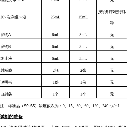
按说明书进行稀
20×洗涤缓冲液
25mL
15mL
释
底物
A
6mL
3mL
无
底物
B
6mL
3mL
无
终止液
6mL
3mL
无
封板膜
2张
2张
无
说明书
1份
1份
无
自封袋
1个
1个
无
注：标准品（
S0-S5）浓度
依次
为：
0、15、30、60、120、240 ng/mL
试剂的准备