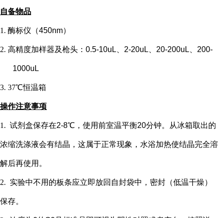
自备物品
1.
酶标仪（
450nm）
2.
高精度加样器及枪头：
0.5-10uL、2-20uL、20-200uL、200-
1000uL
3.
37℃恒温箱
操作注意事项
1.
试剂盒保存在
2-8℃，使用前室温平衡20分钟。从冰箱取出的
浓缩洗涤液会有结晶，这属于正常现象，水浴加热使结晶完全溶
解后再使用。
2.
实验中不用的板条应立即放回自封袋中，密封（低温干燥）
保存。