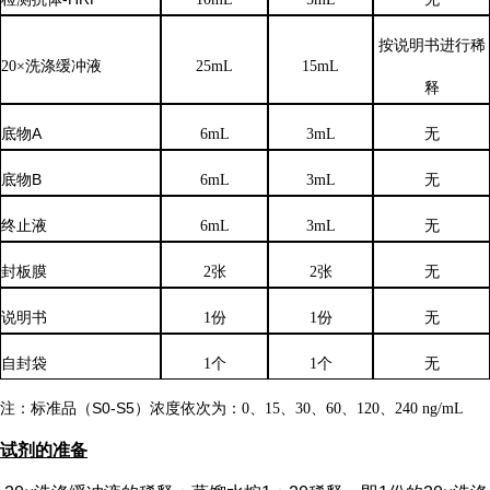
按说明书进行稀
20×洗涤缓冲液
25mL
15mL
释
底物
A
6mL
3mL
无
底物
B
6mL
3mL
无
终止液
6mL
3mL
无
封板膜
2张
2张
无
说明书
1份
1份
无
自封袋
1个
1个
无
注：标准品（
S0-S5）浓度
依次
为：
0、15、30、60、120、240 ng/mL
试剂的准备