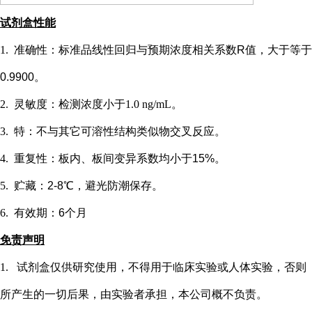
试剂盒性能
1.
准确性：标准品线性回归与预期浓度相关系数
R值，大于等于
0.9900。
2.
灵敏度：检测浓度小于
1.0 ng/mL
。
3.
特：不与其它可溶性结构类似物交叉反应。
4.
重复性：板内、板间变异系数均小于
15%。
5.
贮藏：
2-8℃，避光防潮保存。
6.
有效期：
6个月
免责声明
1.
试剂盒仅供研究使用，不得用于临床实验或
人
体实验，否则
所产生的一切后果，由实验者承担，本公司概不负责。