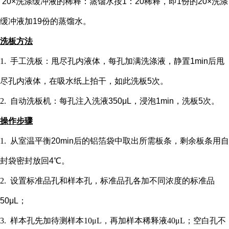
20×洗涤缓冲液的稀释：蒸馏水按1：20稀释，即1份的20×洗涤
缓冲液加19份的蒸馏水。
洗板方法
1.
手工洗板：甩尽孔内液体，每孔加满洗涤液，静置
1min后甩
尽孔内液体，在吸水纸上拍干，如此洗板5次。
2.
自动洗板机：每孔注入洗液
350μL，浸泡1min，洗板5次。
操作步骤
1.
从室温平衡
20min后的铝箔袋中取出所需板条，剩余板条用自
封袋密封放回4℃。
2.
设置标准品孔和样本孔
，标准品孔各加不同浓度的标准品
50μL；
3.
样本孔先加
待测样本
10μL，再
加样本稀释液
4
0μL；
空白孔不