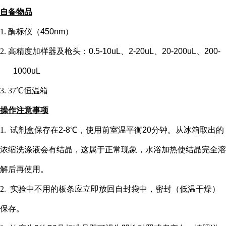
自备物品
1.
酶标仪（
450nm）
2.
高精度加样器及枪头：
0.5-10uL、2-20uL、20-200uL、200-
1000uL
3.
37℃恒温箱
操作注意事项
1.
试剂盒保存在
2-8℃，使用前室温平衡20分钟。从冰箱取出的
浓缩洗涤液会有结晶，这属于正常现象，水浴加热使结晶完全溶
解后再使用。
2.
实验中不用的板条应立即放回自封袋中，密封（低温干燥）
保存。