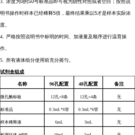
3.
浓度为
0的S0号标准品即可视为阴性对照或者空白；按照说
明书操作时样本已经稀释5倍，最终结果乘以5才是样本实际浓
度
。
4.
严格按照说明书中标明的时间、加液量及顺序进行温育操
作。
5.
所有液体组分使用前充分摇匀。
试剂盒组成
名称
96孔配置
48孔配置
备注
微孔酶标板
12孔×8条
12孔×4条
无
标准品
0.3mL*6管
0.3mL*6管
无
样本稀释液
6
mL
3
mL
无
检测抗体
-HRP
10mL
5mL
无