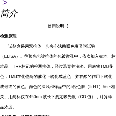
>
简介
使用说明书
检测原理
试剂盒采用双抗体一步夹心法酶联免疫吸附试验
（
ELISA）。往预先包被抗体的包被微孔中，依次加入标本、标
准品、HRP标记的检测抗体，经过温育并洗涤。用底物TMB显
色，TMB在化物酶的催化下转化成蓝色，并在酸的作用下转化
成最终的黄色。颜色的深浅和样品中的
5
羟色胺（
5-HT
）
呈正相
关。用酶标仪在
450nm 波长下测定吸光度（OD 值），计算样
品浓度。