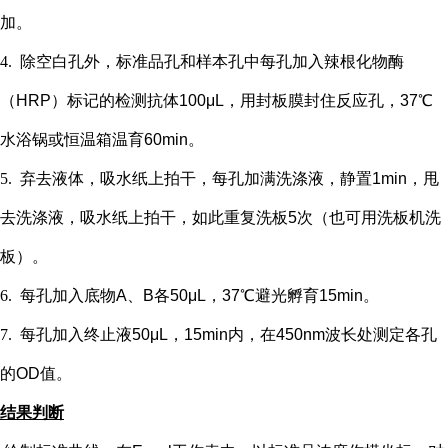
加。
4.
除空白孔外，
标准品孔和样本孔中每孔加入辣根化物酶
（
HRP）标记的检测抗体100μL，用封板膜封住反应孔，37℃
水浴锅或恒温箱温育60min。
5.
弃去液体，吸水纸上拍干，每孔加满洗涤液，静置
1min，甩
去洗涤液，吸水纸上拍干，如此重复洗板5次（也可用洗板机洗
板）。
6.
每孔加入底物
A、B各50μL，37℃避光孵育15min。
7.
每孔加入终止液
50μL，15min内，在450nm波长处测定各孔
的OD值。
结果判断