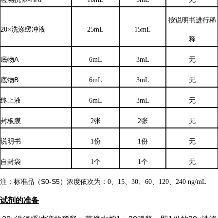
按说明书进行稀
20×洗涤缓冲液
25mL
15mL
释
底物
A
6mL
3mL
无
底物
B
6mL
3mL
无
终止液
6mL
3mL
无
封板膜
2张
2张
无
说明书
1份
1份
无
自封袋
1个
1个
无
注：标准品（
S0-S5）浓度
依次
为：
0、15、30、60、120、240 ng/mL
试剂的准备