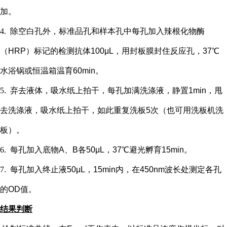
加。
4.
除空白孔外，
标准品孔和样本孔中每孔加入辣根化物酶
（
HRP）标记的检测抗体100μL，用封板膜封住反应孔，37℃
水浴锅或恒温箱温育60min。
5.
弃去液体，吸水纸上拍干，每孔加满洗涤液，静置
1min，甩
去洗涤液，吸水纸上拍干，如此重复洗板5次（也可用洗板机洗
板）。
6.
每孔加入底物
A、B各50μL，37℃避光孵育15min。
7.
每孔加入终止液
50μL，15min内，在450nm波长处测定各孔
的OD值。
结果判断