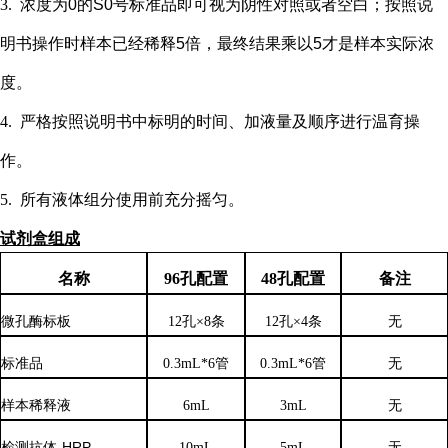
3.
浓度为
0的S0号标准品即可视为阴性对照或者空白；按照说
明书操作时样本已经稀释5倍，最终结果乘以5才是样本实际浓
度
。
4.
严格按照说明书中标明的时间、加液量及顺序进行温育操
作。
5.
所有液体组分使用前充分摇匀。
试剂盒组成
名称
96孔配置
48孔配置
备注
微孔酶标板
12孔×8条
12孔×4条
无
标准品
0.3mL*6管
0.3mL*6管
无
样本稀释液
6
mL
3
mL
无
检测抗体
-HRP
10mL
5mL
无