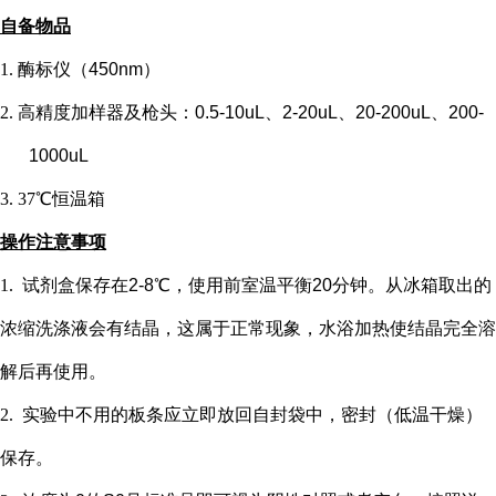
自备物品
1.
酶标仪（
450nm）
2.
高精度加样器及枪头：
0.5-10uL、2-20uL、20-200uL、200-
1000uL
3.
37℃恒温箱
操作注意事项
1.
试剂盒保存在
2-8℃，使用前室温平衡20分钟。从冰箱取出的
浓缩洗涤液会有结晶，这属于正常现象，水浴加热使结晶完全溶
解后再使用。
2.
实验中不用的板条应立即放回自封袋中，密封（低温干燥）
保存。