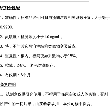
试剂盒性能
1.
准确性：标准品线性回归与预期浓度相关系数
R值，大于等于
0.9900。
2.
灵敏度：检测浓度小于
1.0 ng/mL
。
3.
特：不与其它可溶性结构类似物交叉反应。
4.
重复性：板内、板间变异系数均小于
15%。
5.
贮藏：
2-8℃，避光防潮保存。
6.
有效期：
6个月
免责声明
1.
试剂盒仅供研究使用，不得用于临床实验或
人
体实验，否则
所产生的一切后果，由实验者承担，本公司概不负责。