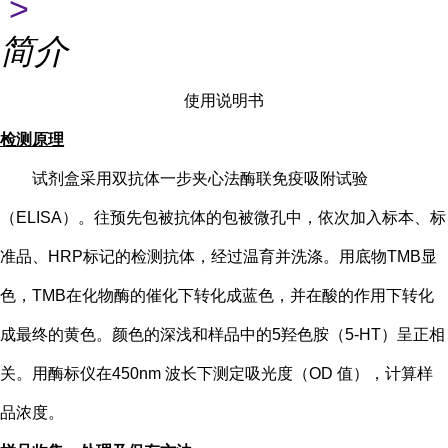
>
简介
使用说明书
检测原理
试剂盒采用双抗体一步夹心法酶联免疫吸附试验
（
ELISA）。往预先包被抗体的包被微孔中，依次加入标本、标
准品、HRP标记的检测抗体，经过温育并洗涤。用底物TMB显
色，TMB在化物酶的催化下转化成蓝色，并在酸的作用下转化
成最终的黄色。颜色的深浅和样品中的
5
羟色胺（
5-HT
）
呈正相
关。用酶标仪在
450nm 波长下测定吸光度（OD 值），计算样
品浓度。