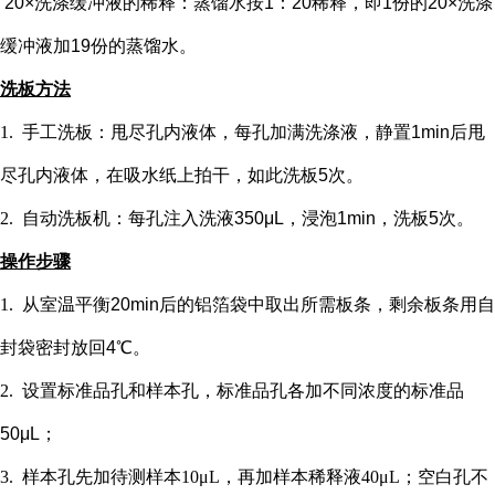
20×洗涤缓冲液的稀释：蒸馏水按1：20稀释，即1份的20×洗涤
缓冲液加19份的蒸馏水。
洗板方法
1.
手工洗板：甩尽孔内液体，每孔加满洗涤液，静置
1min后甩
尽孔内液体，在吸水纸上拍干，如此洗板5次。
2.
自动洗板机：每孔注入洗液
350μL，浸泡1min，洗板5次。
操作步骤
1.
从室温平衡
20min后的铝箔袋中取出所需板条，剩余板条用自
封袋密封放回4℃。
2.
设置标准品孔和样本孔
，标准品孔各加不同浓度的标准品
50μL；
3.
样本孔先加
待测样本
10μL，再
加样本稀释液
4
0μL；
空白孔不