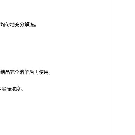
品均匀地充分解冻。
使结晶完全溶解后再使用。
本实际浓度
。