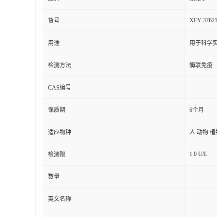
XEY-3762
货号
用途
用于科学实
检测方法
酶联免疫
CAS编号
保质期
6个月
适应物种
人 动物 
1.0 U/L
检测限
数量
英文名称