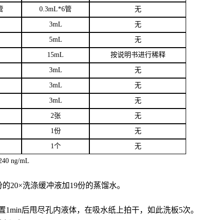
管
0.3mL*6管
无
3
mL
无
5mL
无
15mL
按说明书进行稀释
3mL
无
3mL
无
3mL
无
2张
无
1份
无
1个
无
40 ng/mL
份的20×洗涤缓冲液加19份的蒸馏水。
置
1min后甩尽孔内液体，在吸水纸上拍干，如此洗板5次。