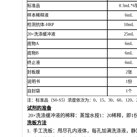
标准品
0.3mL*6
样本稀释液
6
mL
检测抗体
-HRP
10mL
20×洗涤缓冲液
25mL
底物
A
6mL
底物
B
6mL
终止液
6mL
封板膜
2张
说明书
1份
自封袋
1个
注：标准品（
S0-S5）浓度
依次
为：
0、15、30、60、120、2
试剂的准备
20×洗涤缓冲液的稀释：蒸馏水按1：20稀释，即1
洗板方法
1.
手工洗板：甩尽孔内液体，每孔加满洗涤液，静