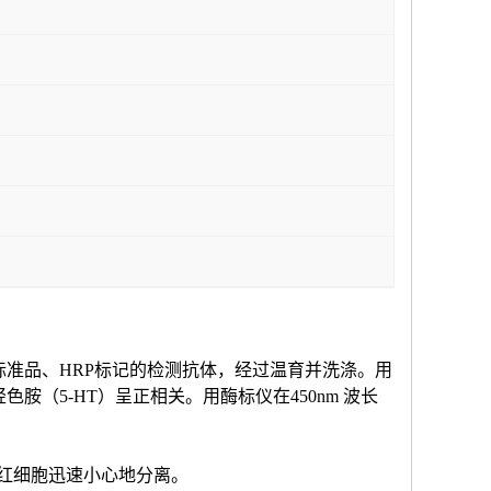
标准品、HRP标记的检测抗体，经过温育并洗涤。用
羟色胺（
5-HT
）
呈正相关。用酶标仪在
450nm 波长
和红细胞迅速小心地分离。