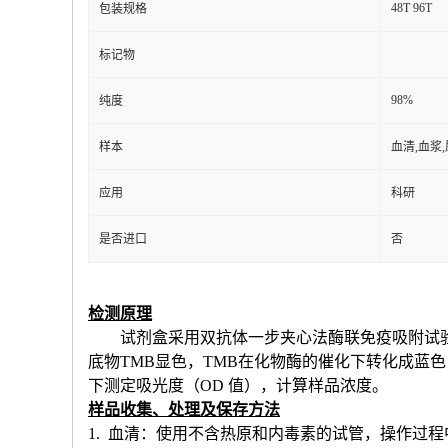
48T 96T
包装规格
标记物
98%
纯度
样本
血清,血浆
应用
科研
是否进口
否
检测原理
试剂盒采用双抗体一步夹心法酶联免疫吸附试
底物TMB显色，TMB在化物酶的催化下转化成蓝
下测定吸光度（OD 值），计算样品浓度。
样品收集、处理及保存方法
1. 血清：使用不含热原和内毒素的试管，操作过程