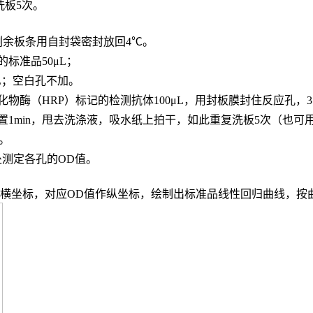
，洗板5次。
，剩余板条用自封袋密封放回4℃。
的标准品
50μL；
L；
空白孔不加。
化物酶（
HRP）标记的检测抗体100μL，用封板膜封住反应孔，3
置
1min，甩去洗涤液，吸水纸上拍干，如此重复洗板5次（也可
n。
波长处测定各孔的OD值。
度作横坐标，对应OD值作纵坐标，绘制出标准品线性回归曲线，