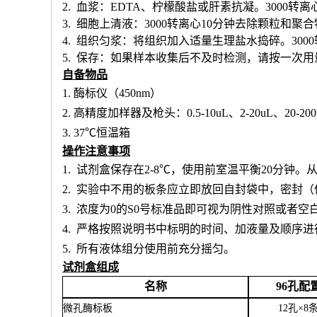
2. 血浆：EDTA、柠檬酸盐或肝素抗凝。3000转离
3. 细胞上清液：3000转离心10分钟去除颗粒和聚
4. 组织匀浆：将组织加入适量生理盐水捣碎。300
5. 保存：如果样本收集后不及时检测，请按一次
自备物品
1.
酶标仪（
450nm）
2.
高精度加样器及枪头：
0.5-10uL、2-20uL、20-20
3.
37℃恒温箱
操作注意事项
1.
试剂盒保存在
2-8℃，使用前室温平衡20分钟
2.
实验中不用的板条应立即放回自封袋中，密封（
3.
浓度为
0的S0号标准品即可视为阴性对照或者空
4.
严格按照说明书中标明的时间、加液量及顺序进
5.
所有液体组分使用前充分摇匀。
试剂盒组成
名称
96孔配
微孔酶标板
12孔×8