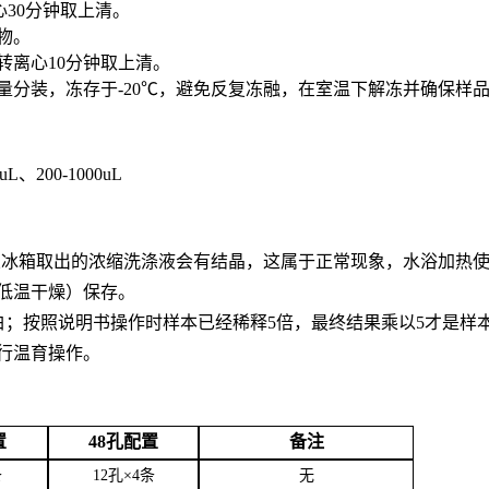
心30分钟取上清。
合物。
0转离心10分钟取上清。
用量分装，冻存于-20℃，避免反复冻融，在室温下解冻并确保样
0uL、200-1000uL
。从冰箱取出的浓缩洗涤液会有结晶，这属于正常现象，水浴加热
低温干燥）保存。
白；按照说明书操作时样本已经稀释5倍，最终结果乘以5才是样
行温育操作。
置
48孔配置
备注
条
12孔×4条
无