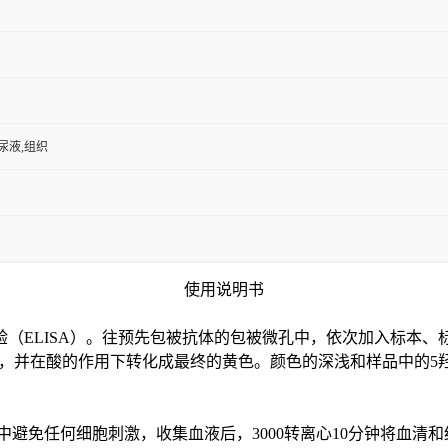
,尿液,组织
使用说明书
验（
ELISA）。往预先包被抗体的包被微孔中，依次加入标本、
色，并在酸的作用下转化成最终的黄色。颜色的深浅和样品中的
5
中避免任何细胞刺激，收集血液后，3000转离心10分钟将血清