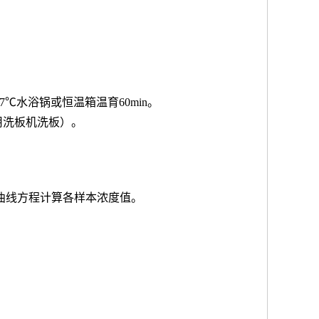
7℃水浴锅或恒温箱温育60min。
用洗板机洗板）。
按曲线方程计算各样本浓度值。