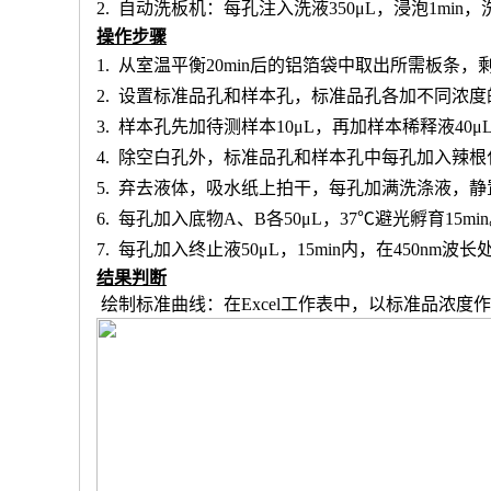
2.
自动洗板机：每孔注入洗液
350μL，浸泡1min
操作步骤
1.
从室温平衡
20min后的铝箔袋中取出所需板条
2.
设置标准品孔和样本孔
，标准品孔各加不同浓度
3.
样本孔先加
待测样本
10μL，再
加样本稀释液
4
0μ
4.
除空白孔外，
标准品孔和样本孔中每孔加入辣根
5.
弃去液体，吸水纸上拍干，每孔加满洗涤液，静
6.
每孔加入底物
A、B各50μL，37℃避光孵育15mi
7.
每孔加入终止液
50μL，15min内，在450nm
结果判断
绘制标准曲线：在
Excel工作表中，以标准品浓