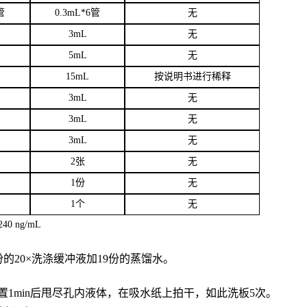
管
0.3mL*6管
无
3
mL
无
5mL
无
15mL
按说明书进行稀释
3mL
无
3mL
无
3mL
无
2张
无
1份
无
1个
无
40 ng/mL
份的20×洗涤缓冲液加19份的蒸馏水。
置
1min后甩尽孔内液体，在吸水纸上拍干，如此洗板5次。