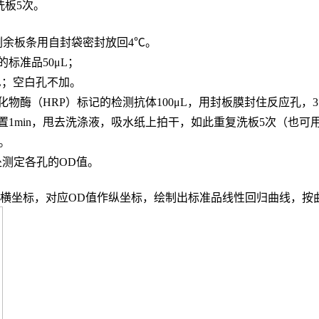
，洗板5次。
，剩余板条用自封袋密封放回4℃。
的标准品
50μL；
L；
空白孔不加。
化物酶（
HRP）标记的检测抗体100μL，用封板膜封住反应孔，3
置
1min，甩去洗涤液，吸水纸上拍干，如此重复洗板5次（也可
n。
波长处测定各孔的OD值。
度作横坐标，对应OD值作纵坐标，绘制出标准品线性回归曲线，