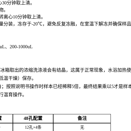
心30分钟取上清。
合物。
0转离心10分钟取上清。
用量分装，冻存于-20℃，避免反复冻融，在室温下解冻并确保样
0uL、200-1000uL
。从冰箱取出的浓缩洗涤液会有结晶，这属于正常现象，水浴加热
低温干燥）保存。
白；按照说明书操作时样本已经稀释5倍，最终结果乘以5才是样
行温育操作。
置
48孔配置
备注
条
12孔×4条
无