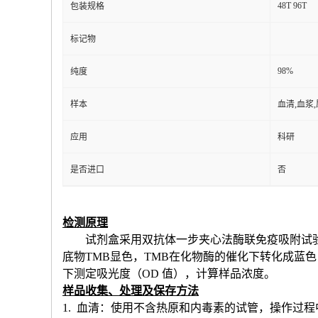
48T 96T
包装规格
标记物
98%
纯度
样本
血清,血浆
应用
科研
是否进口
否
检测原理
试剂盒采用双抗体一步夹心法酶联免疫吸附试
底物TMB显色，TMB在化物酶的催化下转化成蓝
下测定吸光度（OD 值），计算样品浓度。
样品收集、处理及保存方法
1. 血清：使用不含热原和内毒素的试管，操作过程