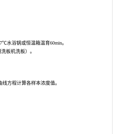
7℃水浴锅或恒温箱温育60min。
用洗板机洗板）。
按曲线方程计算各样本浓度值。