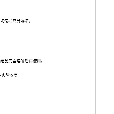
品均匀地充分解冻。
使结晶完全溶解后再使用。
本实际浓度
。