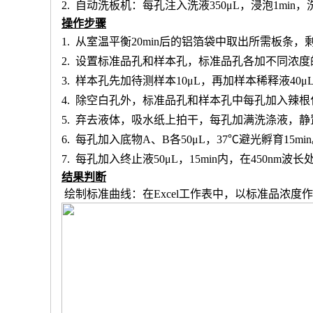
2.
自动洗板机：每孔注入洗液
350μL，浸泡1min
操作步骤
1.
从室温平衡
20min后的铝箔袋中取出所需板条
2.
设置标准品孔和样本孔
，标准品孔各加不同浓度
3.
样本孔先加
待测样本
10μL，再
加样本稀释液
4
0μ
4.
除空白孔外，
标准品孔和样本孔中每孔加入辣根
5.
弃去液体，吸水纸上拍干，每孔加满洗涤液，静
6.
每孔加入底物
A、B各50μL，37℃避光孵育15mi
7.
每孔加入终止液
50μL，15min内，在450nm
结果判断
绘制标准曲线：在
Excel工作表中，以标准品浓