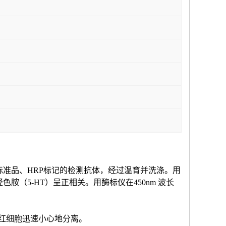
标准品、HRP标记的检测抗体，经过温育并洗涤。用
羟色胺（
5-HT
）
呈正相关。用酶标仪在
450nm 波长
和红细胞迅速小心地分离。