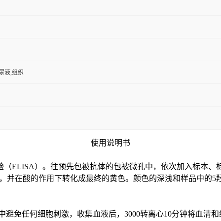
,尿液,组织
使用说明书
验（
ELISA）。往预先包被抗体的包被微孔中，依次加入标本、
色，并在酸的作用下转化成最终的黄色。颜色的深浅和样品中的
5
中避免任何细胞刺激，收集血液后，3000转离心10分钟将血清