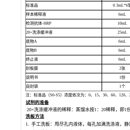
标准品
0.3mL*6
样本稀释液
6
mL
检测抗体
-HRP
10mL
20×洗涤缓冲液
25mL
底物
A
6mL
底物
B
6mL
终止液
6mL
封板膜
2张
说明书
1份
自封袋
1个
注：标准品（
S0-S5）浓度
依次
为：
0、15、30、60、120、2
试剂的准备
20×洗涤缓冲液的稀释：蒸馏水按1：20稀释，即1
洗板方法
1.
手工洗板：甩尽孔内液体，每孔加满洗涤液，静