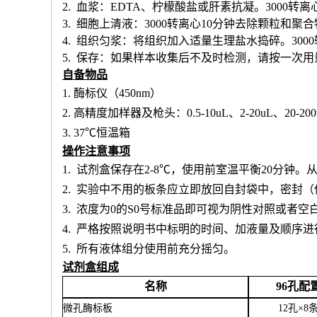
2. 血浆：EDTA、柠檬酸盐或肝素抗凝。3000转离
3. 细胞上清液：3000转离心10分钟去除颗粒和聚
4. 组织匀浆：将组织加入适量生理盐水捣碎。300
5. 保存：如果样本收集后不及时检测，请按一次
自备物品
1.
酶标仪（
450nm）
2.
高精度加样器及枪头：
0.5-10uL、2-20uL、20-20
3.
37℃恒温箱
操作注意事项
1.
试剂盒保存在
2-8℃，使用前室温平衡20分钟
2.
实验中不用的板条应立即放回自封袋中，密封（
3.
浓度为
0的S0号标准品即可视为阴性对照或者空
4.
严格按照说明书中标明的时间、加液量及顺序进
5.
所有液体组分使用前充分摇匀。
试剂盒组成
名称
96孔配
微孔酶标板
12孔×8