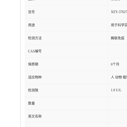
XEY-3762
货号
用途
用于科学实
检测方法
酶联免疫
CAS编号
保质期
6个月
适应物种
人 动物 
1.0 U/L
检测限
数量
英文名称