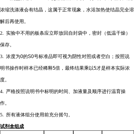
浓缩洗涤液会有结晶，这属于正常现象，水浴加热使结晶完全溶
解后再使用。
2.
实验中不用的板条应立即放回自封袋中，密封（低温干燥）
保存。
3.
浓度为
0的S0号标准品即可视为阴性对照或者空白；按照说
明书操作时样本已经稀释5倍，最终结果乘以5才是样本实际浓
度
。
4.
严格按照说明书中标明的时间、加液量及顺序进行温育操
作。
5.
所有液体组分使用前充分摇匀。
试剂盒组成