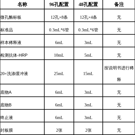
名称
96孔配置
48孔配置
备注
微孔酶标板
12孔×8条
12孔×4条
无
标准品
0.3mL*6管
0.3mL*6管
无
样本稀释液
6
mL
3
mL
无
检测抗体
-HRP
10mL
5mL
无
按说明书进行稀
20×洗涤缓冲液
25mL
15mL
释
底物
A
6mL
3mL
无
底物
B
6mL
3mL
无
终止液
6mL
3mL
无
封板膜
2张
2张
无