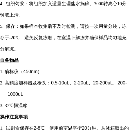
4. 组织匀浆：将组织加入适量生理盐水捣碎。3000转离心10分
钟取上清。
5. 保存：如果样本收集后不及时检测，请按一次用量分装，冻
存于-20℃，避免反复冻融，在室温下解冻并确保样品均匀地充
分解冻。
自备物品
1.
酶标仪（
450nm）
2.
高精度加样器及枪头：
0.5-10uL、2-20uL、20-200uL、200-
1000uL
3.
37℃恒温箱
操作注意事项
1.
试剂盒保存在
2-8℃，使用前室温平衡20分钟。从冰箱取出的