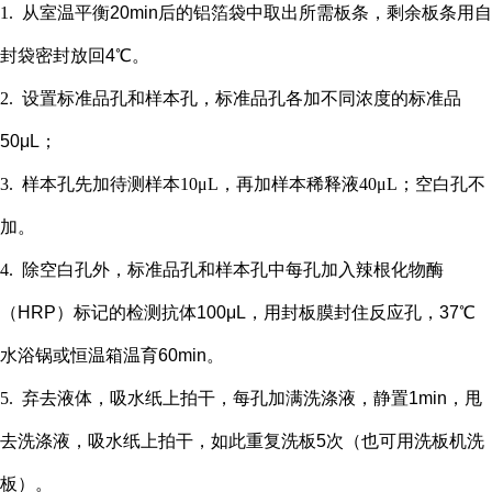
1.
从室温平衡
20min后的铝箔袋中取出所需板条，剩余板条用自
封袋密封放回4℃。
2.
设置标准品孔和样本孔
，标准品孔各加不同浓度的标准品
50μL；
3.
样本孔先加
待测样本
10μL，再
加样本稀释液
4
0μL；
空白孔不
加。
4.
除空白孔外，
标准品孔和样本孔中每孔加入辣根化物酶
（
HRP）标记的检测抗体100μL，用封板膜封住反应孔，37℃
水浴锅或恒温箱温育60min。
5.
弃去液体，吸水纸上拍干，每孔加满洗涤液，静置
1min，甩
去洗涤液，吸水纸上拍干，如此重复洗板5次（也可用洗板机洗
板）。