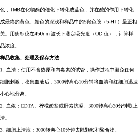
色，TMB在化物酶的催化下转化成蓝色，并在酸的作用下转化
成最终的黄色。颜色的深浅和样品中的
5
羟色胺（
5-HT
）
呈正相
关。用酶标仪在
450nm 波长下测定吸光度（OD 值），计算样
品浓度。
样品收集、处理及保存方法
1. 血清：使用不含热原和内毒素的试管，操作过程中避免任何
细胞刺激，收集血液后，3000转离心10分钟将血清和红细胞迅速
小心地分离。
2. 血浆：EDTA、柠檬酸盐或肝素抗凝。3000转离心30分钟取上
清。
3. 细胞上清液：3000转离心10分钟去除颗粒和聚合物。