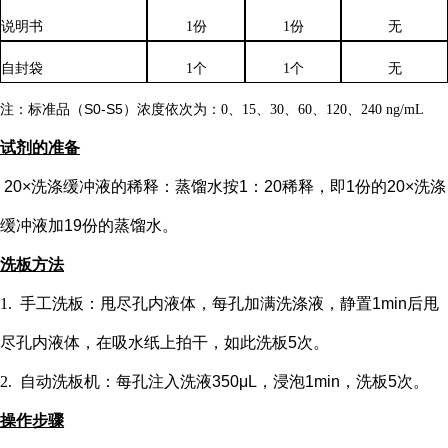
说明书
1份
1份
无
自封袋
1个
1个
无
注：标准品（
S0-S5）浓度
依次
为：
0、15、30、60、120、240 ng/mL
试剂的准备
20×洗涤缓冲液的稀释：蒸馏水按1：20稀释，即1份的20×洗涤
缓冲液加19份的蒸馏水。
洗板方法
1.
手工洗板：甩尽孔内液体，每孔加满洗涤液，静置
1min后甩
尽孔内液体，在吸水纸上拍干，如此洗板5次。
2.
自动洗板机：每孔注入洗液
350μL，浸泡1min，洗板5次。
操作步骤