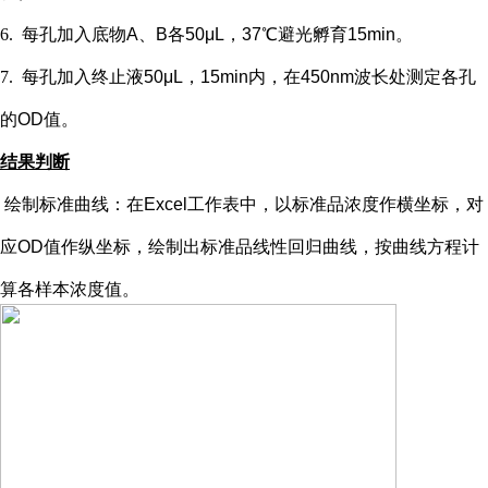
6.
每孔加入底物
A、B各50μL，37℃避光孵育15min。
7.
每孔加入终止液
50μL，15min内，在450nm波长处测定各孔
的OD值。
结果判断
绘制标准曲线：在
Excel工作表中，以标准品浓度作横坐标，对
应OD值作纵坐标，绘制出标准品线性回归曲线，按曲线方程计
算各样本浓度值。