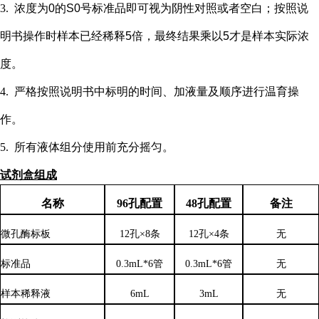
3.
浓度为
0的S0号标准品即可视为阴性对照或者空白；按照说
明书操作时样本已经稀释5倍，最终结果乘以5才是样本实际浓
度
。
4.
严格按照说明书中标明的时间、加液量及顺序进行温育操
作。
5.
所有液体组分使用前充分摇匀。
试剂盒组成
名称
96孔配置
48孔配置
备注
微孔酶标板
12孔×8条
12孔×4条
无
标准品
0.3mL*6管
0.3mL*6管
无
样本稀释液
6
mL
3
mL
无