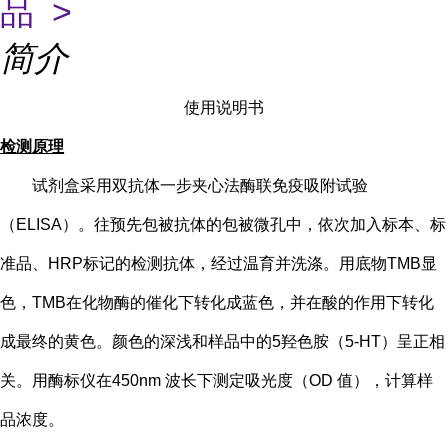
品 >
简介
使用说明书
检测原理
试剂盒采用双抗体一步夹心法酶联免疫吸附试验
（
ELISA）。往预先包被抗体的包被微孔中，依次加入标本、标
准品、HRP标记的检测抗体，经过温育并洗涤。用底物TMB显
色，TMB在化物酶的催化下转化成蓝色，并在酸的作用下转化
成最终的黄色。颜色的深浅和样品中的
5
羟色胺（
5-HT
）
呈正相
关。用酶标仪在
450nm 波长下测定吸光度（OD 值），计算样
品浓度。