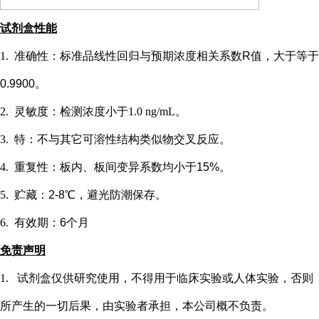
试剂盒性能
1.
准确性：标准品线性回归与预期浓度相关系数
R值，大于等于
0.9900。
2.
灵敏度：检测浓度小于
1.0 ng/mL
。
3.
特：不与其它可溶性结构类似物交叉反应。
4.
重复性：板内、板间变异系数均小于
15%。
5.
贮藏：
2-8℃，避光防潮保存。
6.
有效期：
6个月
免责声明
1.
试剂盒仅供研究使用，不得用于临床实验或
人
体实验，否则
所产生的一切后果，由实验者承担，本公司概不负责。