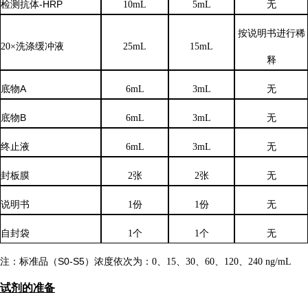
检测抗体
-HRP
10mL
5mL
无
按说明书进行稀
20×洗涤缓冲液
25mL
15mL
释
底物
A
6mL
3mL
无
底物
B
6mL
3mL
无
终止液
6mL
3mL
无
封板膜
2张
2张
无
说明书
1份
1份
无
自封袋
1个
1个
无
注：标准品（
S0-S5）浓度
依次
为：
0、15、30、60、120、240 ng/mL
试剂的准备