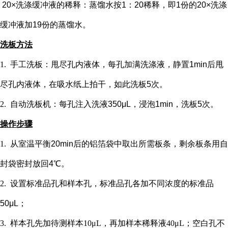
20×洗涤缓冲液的稀释：蒸馏水按1：20稀释，即1份的20×洗涤
缓冲液加19份的蒸馏水。
洗板方法
1.
手工洗板：甩尽孔内液体，每孔加满洗涤液，静置
1min后甩
尽孔内液体，在吸水纸上拍干，如此洗板5次。
2.
自动洗板机：每孔注入洗液
350μL，浸泡1min，洗板5次。
操作步骤
1.
从室温平衡
20min后的铝箔袋中取出所需板条，剩余板条用自
封袋密封放回4℃。
2.
设置标准品孔和样本孔
，标准品孔各加不同浓度的标准品
50μL；
3.
样本孔先加
待测样本
10μL，再
加样本稀释液
4
0μL；
空白孔不