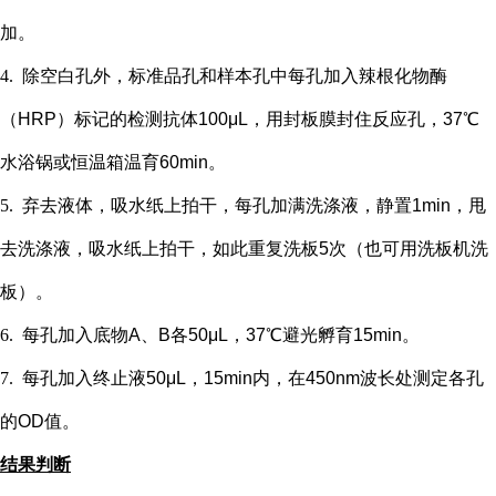
加。
4.
除空白孔外，
标准品孔和样本孔中每孔加入辣根化物酶
（
HRP）标记的检测抗体100μL，用封板膜封住反应孔，37℃
水浴锅或恒温箱温育60min。
5.
弃去液体，吸水纸上拍干，每孔加满洗涤液，静置
1min，甩
去洗涤液，吸水纸上拍干，如此重复洗板5次（也可用洗板机洗
板）。
6.
每孔加入底物
A、B各50μL，37℃避光孵育15min。
7.
每孔加入终止液
50μL，15min内，在450nm波长处测定各孔
的OD值。
结果判断