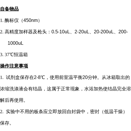
自备物品
1.
酶标仪（
450nm）
2.
高精度加样器及枪头：
0.5-10uL、2-20uL、20-200uL、200-
1000uL
3.
37℃恒温箱
操作注意事项
1.
试剂盒保存在
2-8℃，使用前室温平衡20分钟。从冰箱取出的
浓缩洗涤液会有结晶，这属于正常现象，水浴加热使结晶完全溶
解后再使用。
2.
实验中不用的板条应立即放回自封袋中，密封（低温干燥）
保存。