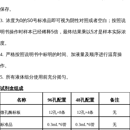
保存。
3.
浓度为
0的S0号标准品即可视为阴性对照或者空白；按照说
明书操作时样本已经稀释5倍，最终结果乘以5才是样本实际浓
度
。
4.
严格按照说明书中标明的时间、加液量及顺序进行温育操
作。
5.
所有液体组分使用前充分摇匀。
试剂盒组成
名称
96孔配置
48孔配置
备注
微孔酶标板
12孔×8条
12孔×4条
无
标准品
0.3mL*6管
0.3mL*6管
无