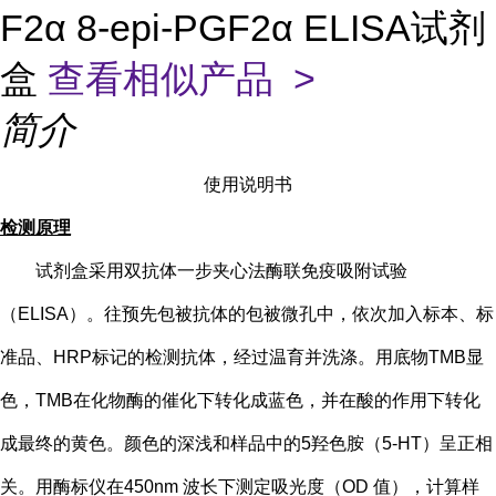
F2α 8-epi-PGF2α ELISA试剂
盒
查看相似产品 >
简介
使用说明书
检测原理
试剂盒采用双抗体一步夹心法酶联免疫吸附试验
（
ELISA）。往预先包被抗体的包被微孔中，依次加入标本、标
准品、HRP标记的检测抗体，经过温育并洗涤。用底物TMB显
色，TMB在化物酶的催化下转化成蓝色，并在酸的作用下转化
成最终的黄色。颜色的深浅和样品中的
5
羟色胺（
5-HT
）
呈正相
关。用酶标仪在
450nm 波长下测定吸光度（OD 值），计算样