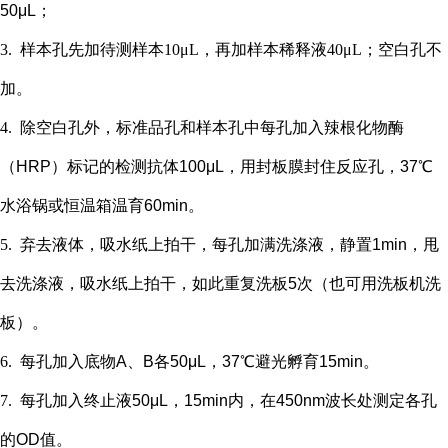
50μL；
3.
样本孔先加
待测样本
10μL，再
加样本稀释液
4
0μL；
空白孔不
加。
4.
除空白孔外，
标准品孔和样本孔中每孔加入辣根化物酶
（
HRP）标记的检测抗体100μL，用封板膜封住反应孔，37℃
水浴锅或恒温箱温育60min。
5.
弃去液体，吸水纸上拍干，每孔加满洗涤液，静置
1min，甩
去洗涤液，吸水纸上拍干，如此重复洗板5次（也可用洗板机洗
板）。
6.
每孔加入底物
A、B各50μL，37℃避光孵育15min。
7.
每孔加入终止液
50μL，15min内，在450nm波长处测定各孔
的OD值。