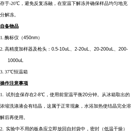
存于-20℃，避免反复冻融，在室温下解冻并确保样品均匀地充
分解冻。
自备物品
1.
酶标仪（
450nm）
2.
高精度加样器及枪头：
0.5-10uL、2-20uL、20-200uL、200-
1000uL
3.
37℃恒温箱
操作注意事项
1.
试剂盒保存在
2-8℃，使用前室温平衡20分钟。从冰箱取出的
浓缩洗涤液会有结晶，这属于正常现象，水浴加热使结晶完全溶
解后再使用。
2.
实验中不用的板条应立即放回自封袋中，密封（低温干燥）