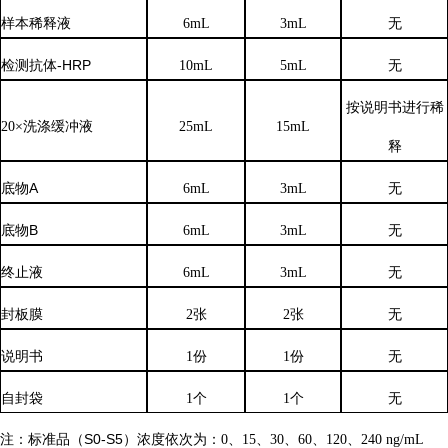
样本稀释液
6
mL
3
mL
无
检测抗体
-HRP
10mL
5mL
无
按说明书进行稀
20×洗涤缓冲液
25mL
15mL
释
底物
A
6mL
3mL
无
底物
B
6mL
3mL
无
终止液
6mL
3mL
无
封板膜
2张
2张
无
说明书
1份
1份
无
自封袋
1个
1个
无
注：标准品（
S0-S5）浓度
依次
为：
0、15、30、60、120、240 ng/mL