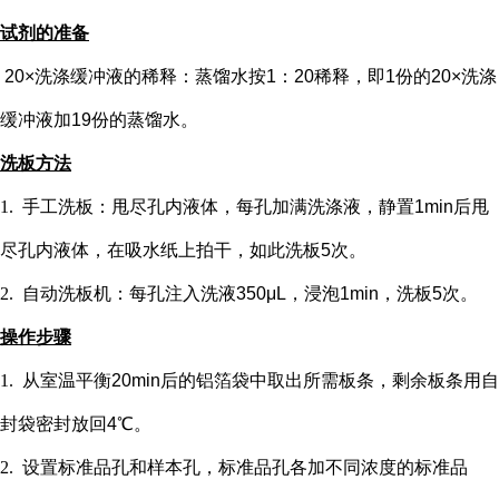
试剂的准备
20×洗涤缓冲液的稀释：蒸馏水按1：20稀释，即1份的20×洗涤
缓冲液加19份的蒸馏水。
洗板方法
1.
手工洗板：甩尽孔内液体，每孔加满洗涤液，静置
1min后甩
尽孔内液体，在吸水纸上拍干，如此洗板5次。
2.
自动洗板机：每孔注入洗液
350μL，浸泡1min，洗板5次。
操作步骤
1.
从室温平衡
20min后的铝箔袋中取出所需板条，剩余板条用自
封袋密封放回4℃。
2.
设置标准品孔和样本孔
，标准品孔各加不同浓度的标准品