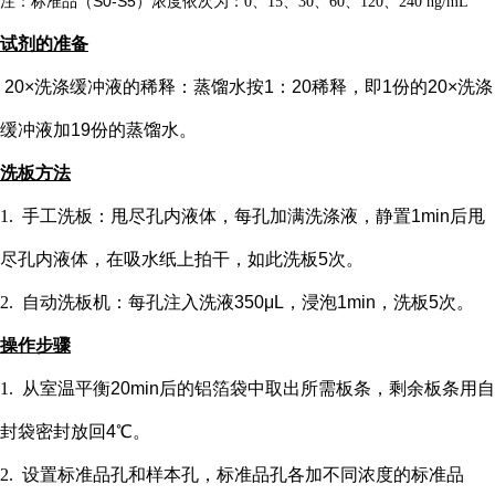
注：标准品（
S0-S5）浓度
依次
为：
0、15、30、60、120、240 ng/mL
试剂的准备
20×洗涤缓冲液的稀释：蒸馏水按1：20稀释，即1份的20×洗涤
缓冲液加19份的蒸馏水。
洗板方法
1.
手工洗板：甩尽孔内液体，每孔加满洗涤液，静置
1min后甩
尽孔内液体，在吸水纸上拍干，如此洗板5次。
2.
自动洗板机：每孔注入洗液
350μL，浸泡1min，洗板5次。
操作步骤
1.
从室温平衡
20min后的铝箔袋中取出所需板条，剩余板条用自
封袋密封放回4℃。
2.
设置标准品孔和样本孔
，标准品孔各加不同浓度的标准品