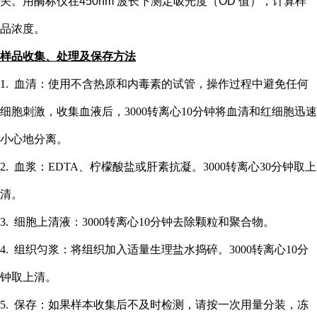
关。用酶标仪在
450nm 波长下测定吸光度（OD 值），计算样
品浓度。
样品收集、处理及保存方法
1. 血清：使用不含热原和内毒素的试管，操作过程中避免任何
细胞刺激，收集血液后，3000转离心10分钟将血清和红细胞迅速
小心地分离。
2. 血浆：EDTA、柠檬酸盐或肝素抗凝。3000转离心30分钟取上
清。
3. 细胞上清液：3000转离心10分钟去除颗粒和聚合物。
4. 组织匀浆：将组织加入适量生理盐水捣碎。3000转离心10分
钟取上清。
5. 保存：如果样本收集后不及时检测，请按一次用量分装，冻