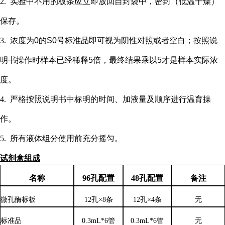
2.
实验中不用的板条应立即放回自封袋中，密封（低温干燥）
保存。
3.
浓度为
0的S0号标准品即可视为阴性对照或者空白；按照说
明书操作时样本已经稀释5倍，最终结果乘以5才是样本实际浓
度
。
4.
严格按照说明书中标明的时间、加液量及顺序进行温育操
作。
5.
所有液体组分使用前充分摇匀。
试剂盒组成
名称
96孔配置
48孔配置
备注
微孔酶标板
12孔×8条
12孔×4条
无
标准品
0.3mL*6管
0.3mL*6管
无