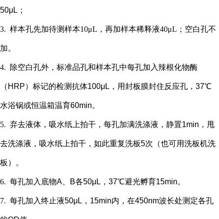
50μL；
3.
样本孔先加
待测样本
10μL，再
加样本稀释液
4
0μL；
空白孔不
加。
4.
除空白孔外，
标准品孔和样本孔中每孔加入辣根化物酶
（
HRP）标记的检测抗体100μL，用封板膜封住反应孔，37℃
水浴锅或恒温箱温育60min。
5.
弃去液体，吸水纸上拍干，每孔加满洗涤液，静置
1min，甩
去洗涤液，吸水纸上拍干，如此重复洗板5次（也可用洗板机洗
板）。
6.
每孔加入底物
A、B各50μL，37℃避光孵育15min。
7.
每孔加入终止液
50μL，15min内，在450nm波长处测定各孔