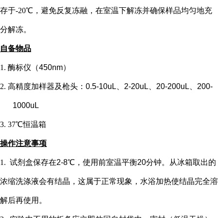
存于-20℃，避免反复冻融，在室温下解冻并确保样品均匀地充
分解冻。
自备物品
1.
酶标仪（
450nm）
2.
高精度加样器及枪头：
0.5-10uL、2-20uL、20-200uL、200-
1000uL
3.
37℃恒温箱
操作注意事项
1.
试剂盒保存在
2-8℃，使用前室温平衡20分钟。从冰箱取出的
浓缩洗涤液会有结晶，这属于正常现象，水浴加热使结晶完全溶
解后再使用。