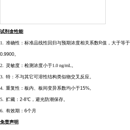
试剂盒性能
1.
准确性：标准品线性回归与预期浓度相关系数
R值，大于等于
0.9900。
2.
灵敏度：检测浓度小于
1.0 ng/mL
。
3.
特：不与其它可溶性结构类似物交叉反应。
4.
重复性：板内、板间变异系数均小于
15%。
5.
贮藏：
2-8℃，避光防潮保存。
6.
有效期：
6个月
免责声明