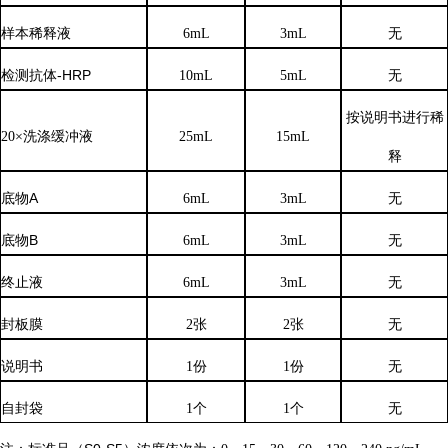
样本稀释液
6
mL
3
mL
无
检测抗体
-HRP
10mL
5mL
无
按说明书进行稀
20×洗涤缓冲液
25mL
15mL
释
底物
A
6mL
3mL
无
底物
B
6mL
3mL
无
终止液
6mL
3mL
无
封板膜
2张
2张
无
说明书
1份
1份
无
自封袋
1个
1个
无