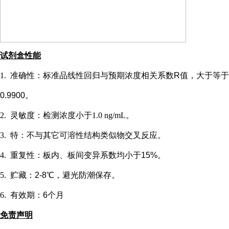
试剂盒性能
1.
准确性：标准品线性回归与预期浓度相关系数
R值，大于等于
0.9900。
2.
灵敏度：检测浓度小于
1.0 ng/mL
。
3.
特：不与其它可溶性结构类似物交叉反应。
4.
重复性：板内、板间变异系数均小于
15%。
5.
贮藏：
2-8℃，避光防潮保存。
6.
有效期：
6个月
免责声明