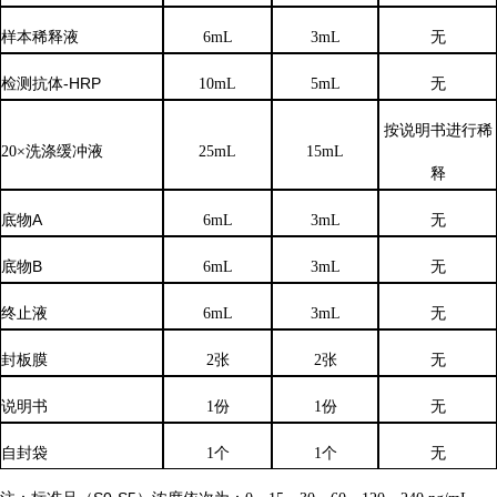
样本稀释液
6
mL
3
mL
无
检测抗体
-HRP
10mL
5mL
无
按说明书进行稀
20×洗涤缓冲液
25mL
15mL
释
底物
A
6mL
3mL
无
底物
B
6mL
3mL
无
终止液
6mL
3mL
无
封板膜
2张
2张
无
说明书
1份
1份
无
自封袋
1个
1个
无