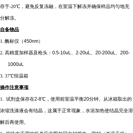
存于-20℃，避免反复冻融，在室温下解冻并确保样品均匀地充
分解冻。
自备物品
1.
酶标仪（
450nm）
2.
高精度加样器及枪头：
0.5-10uL、2-20uL、20-200uL、200-
1000uL
3.
37℃恒温箱
操作注意事项
1.
试剂盒保存在
2-8℃，使用前室温平衡20分钟。从冰箱取出的
浓缩洗涤液会有结晶，这属于正常现象，水浴加热使结晶完全溶
解后再使用。