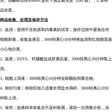
关。用酶标仪在
450nm 波长下测定吸光度（OD 值），计算样
品浓度。
样品收集、处理及保存方法
1. 血清：使用不含热原和内毒素的试管，操作过程中避免任何
细胞刺激，收集血液后，3000转离心10分钟将血清和红细胞迅速
小心地分离。
2. 血浆：EDTA、柠檬酸盐或肝素抗凝。3000转离心30分钟取上
清。
3. 细胞上清液：3000转离心10分钟去除颗粒和聚合物。
4. 组织匀浆：将组织加入适量生理盐水捣碎。3000转离心10分
钟取上清。
5. 保存：如果样本收集后不及时检测，请按一次用量分装，冻