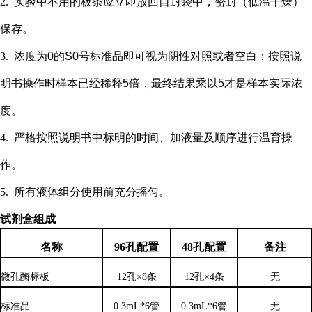
2.
实验中不用的板条应立即放回自封袋中，密封（低温干燥）
保存。
3.
浓度为
0的S0号标准品即可视为阴性对照或者空白；按照说
明书操作时样本已经稀释5倍，最终结果乘以5才是样本实际浓
度
。
4.
严格按照说明书中标明的时间、加液量及顺序进行温育操
作。
5.
所有液体组分使用前充分摇匀。
试剂盒组成
名称
96孔配置
48孔配置
备注
微孔酶标板
12孔×8条
12孔×4条
无
标准品
0.3mL*6管
0.3mL*6管
无