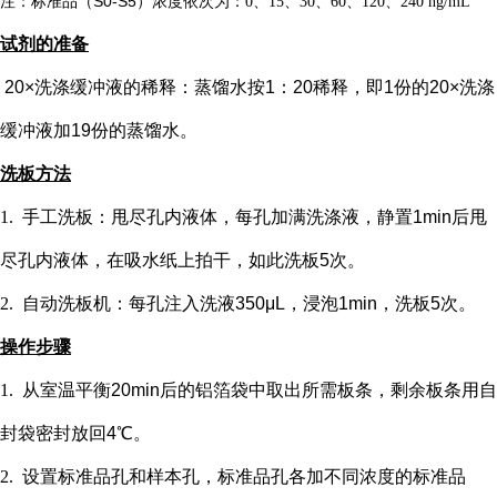
注：标准品（
S0-S5）浓度
依次
为：
0、15、30、60、120、240 ng/mL
试剂的准备
20×洗涤缓冲液的稀释：蒸馏水按1：20稀释，即1份的20×洗涤
缓冲液加19份的蒸馏水。
洗板方法
1.
手工洗板：甩尽孔内液体，每孔加满洗涤液，静置
1min后甩
尽孔内液体，在吸水纸上拍干，如此洗板5次。
2.
自动洗板机：每孔注入洗液
350μL，浸泡1min，洗板5次。
操作步骤
1.
从室温平衡
20min后的铝箔袋中取出所需板条，剩余板条用自
封袋密封放回4℃。
2.
设置标准品孔和样本孔
，标准品孔各加不同浓度的标准品