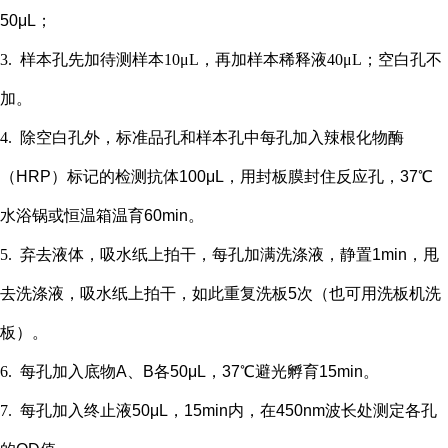
50μL；
3.
样本孔先加
待测样本
10μL，再
加样本稀释液
4
0μL；
空白孔不
加。
4.
除空白孔外，
标准品孔和样本孔中每孔加入辣根化物酶
（
HRP）标记的检测抗体100μL，用封板膜封住反应孔，37℃
水浴锅或恒温箱温育60min。
5.
弃去液体，吸水纸上拍干，每孔加满洗涤液，静置
1min，甩
去洗涤液，吸水纸上拍干，如此重复洗板5次（也可用洗板机洗
板）。
6.
每孔加入底物
A、B各50μL，37℃避光孵育15min。
7.
每孔加入终止液
50μL，15min内，在450nm波长处测定各孔