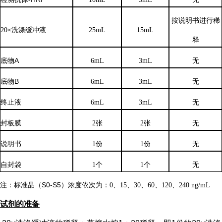
按说明书进行稀
20×洗涤缓冲液
25mL
15mL
释
底物
A
6mL
3mL
无
底物
B
6mL
3mL
无
终止液
6mL
3mL
无
封板膜
2张
2张
无
说明书
1份
1份
无
自封袋
1个
1个
无
注：标准品（
S0-S5）浓度
依次
为：
0、15、30、60、120、240 ng/mL
试剂的准备