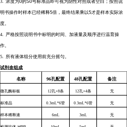
3.
浓度为
0的S0号标准品即可视为阴性对照或者空白；按照说
明书操作时样本已经稀释5倍，最终结果乘以5才是样本实际浓
度
。
4.
严格按照说明书中标明的时间、加液量及顺序进行温育操
作。
5.
所有液体组分使用前充分摇匀。
试剂盒组成
名称
96孔配置
48孔配置
备注
微孔酶标板
12孔×8条
12孔×4条
无
标准品
0.3mL*6管
0.3mL*6管
无
样本稀释液
6
mL
3
mL
无
检测抗体
-HRP
10mL
5mL
无