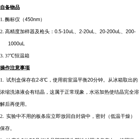
自备物品
1.
酶标仪（
450nm）
2.
高精度加样器及枪头：
0.5-10uL、2-20uL、20-200uL、200-
1000uL
3.
37℃恒温箱
操作注意事项
1.
试剂盒保存在
2-8℃，使用前室温平衡20分钟。从冰箱取出的
浓缩洗涤液会有结晶，这属于正常现象，水浴加热使结晶完全溶
解后再使用。
2.
实验中不用的板条应立即放回自封袋中，密封（低温干燥）
保存。