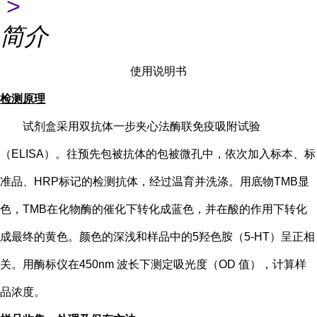
>
简介
使用说明书
检测原理
试剂盒采用双抗体一步夹心法酶联免疫吸附试验
（
ELISA）。往预先包被抗体的包被微孔中，依次加入标本、标
准品、HRP标记的检测抗体，经过温育并洗涤。用底物TMB显
色，TMB在化物酶的催化下转化成蓝色，并在酸的作用下转化
成最终的黄色。颜色的深浅和样品中的
5
羟色胺（
5-HT
）
呈正相
关。用酶标仪在
450nm 波长下测定吸光度（OD 值），计算样
品浓度。