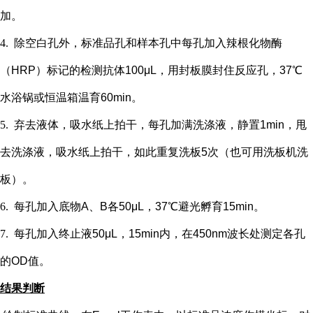
加。
4.
除空白孔外，
标准品孔和样本孔中每孔加入辣根化物酶
（
HRP）标记的检测抗体100μL，用封板膜封住反应孔，37℃
水浴锅或恒温箱温育60min。
5.
弃去液体，吸水纸上拍干，每孔加满洗涤液，静置
1min，甩
去洗涤液，吸水纸上拍干，如此重复洗板5次（也可用洗板机洗
板）。
6.
每孔加入底物
A、B各50μL，37℃避光孵育15min。
7.
每孔加入终止液
50μL，15min内，在450nm波长处测定各孔
的OD值。
结果判断