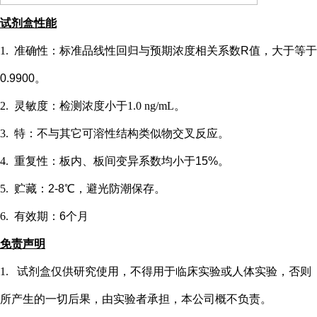
试剂盒性能
1.
准确性：标准品线性回归与预期浓度相关系数
R值，大于等于
0.9900。
2.
灵敏度：检测浓度小于
1.0 ng/mL
。
3.
特：不与其它可溶性结构类似物交叉反应。
4.
重复性：板内、板间变异系数均小于
15%。
5.
贮藏：
2-8℃，避光防潮保存。
6.
有效期：
6个月
免责声明
1.
试剂盒仅供研究使用，不得用于临床实验或
人
体实验，否则
所产生的一切后果，由实验者承担，本公司概不负责。