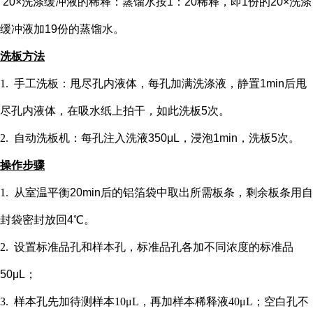
20×洗涤缓冲液的稀释：蒸馏水按1：20稀释，即1份的20×洗涤
缓冲液加19份的蒸馏水。
洗板方法
1.
手工洗板：甩尽孔内液体，每孔加满洗涤液，静置
1min后甩
尽孔内液体，在吸水纸上拍干，如此洗板5次。
2.
自动洗板机：每孔注入洗液
350μL，浸泡1min，洗板5次。
操作步骤
1.
从室温平衡
20min后的铝箔袋中取出所需板条，剩余板条用自
封袋密封放回4℃。
2.
设置标准品孔和样本孔
，标准品孔各加不同浓度的标准品
50μL；
3.
样本孔先加
待测样本
10μL，再
加样本稀释液
4
0μL；
空白孔不