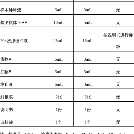
样本稀释液
6
mL
3
mL
无
检测抗体
-HRP
10mL
5mL
无
按说明书进行稀
20×洗涤缓冲液
25mL
15mL
释
底物
A
6mL
3mL
无
底物
B
6mL
3mL
无
终止液
6mL
3mL
无
封板膜
2张
2张
无
说明书
1份
1份
无
自封袋
1个
1个
无