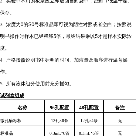
2.
实验中不用的板条应立即放回自封袋中，密封（低温干燥）
保存。
3.
浓度为
0的S0号标准品即可视为阴性对照或者空白；按照说
明书操作时样本已经稀释5倍，最终结果乘以5才是样本实际浓
度
。
4.
严格按照说明书中标明的时间、加液量及顺序进行温育操
作。
5.
所有液体组分使用前充分摇匀。
试剂盒组成
名称
96孔配置
48孔配置
备注
微孔酶标板
12孔×8条
12孔×4条
无
标准品
0.3mL*6管
0.3mL*6管
无