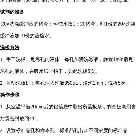
注：标准品（
S0-S5）浓度
依次
为：
0、15、30、60、120、240 ng/mL
试剂的准备
20×洗涤缓冲液的稀释：蒸馏水按1：20稀释，即1份的20×洗涤
缓冲液加19份的蒸馏水。
洗板方法
1.
手工洗板：甩尽孔内液体，每孔加满洗涤液，静置
1min后甩
尽孔内液体，在吸水纸上拍干，如此洗板5次。
2.
自动洗板机：每孔注入洗液
350μL，浸泡1min，洗板5次。
操作步骤
1.
从室温平衡
20min后的铝箔袋中取出所需板条，剩余板条用自
封袋密封放回4℃。
2.
设置标准品孔和样本孔
，标准品孔各加不同浓度的标准品