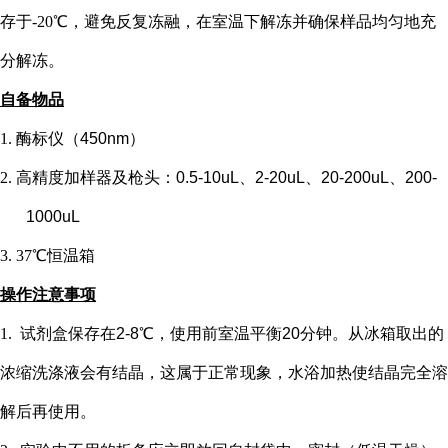
存于-20℃，避免反复冻融，在室温下解冻并确保样品均匀地充
分解冻。
自备物品
1.
酶标仪（
450nm）
2.
高精度加样器及枪头：
0.5-10uL、2-20uL、20-200uL、200-
1000uL
3.
37℃恒温箱
操作注意事项
1.
试剂盒保存在
2-8℃，使用前室温平衡20分钟。从冰箱取出的
浓缩洗涤液会有结晶，这属于正常现象，水浴加热使结晶完全溶
解后再使用。