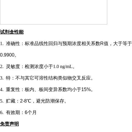
试剂盒性能
1.
准确性：标准品线性回归与预期浓度相关系数
R值，大于等于
0.9900。
2.
灵敏度：检测浓度小于
1.0 ng/mL
。
3.
特：不与其它可溶性结构类似物交叉反应。
4.
重复性：板内、板间变异系数均小于
15%。
5.
贮藏：
2-8℃，避光防潮保存。
6.
有效期：
6个月
免责声明