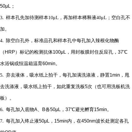
50μL；
3.
样本孔先加
待测样本
10μL，再
加样本稀释液
4
0μL；
空白孔不
加。
4.
除空白孔外，
标准品孔和样本孔中每孔加入辣根化物酶
（
HRP）标记的检测抗体100μL，用封板膜封住反应孔，37℃
水浴锅或恒温箱温育60min。
5.
弃去液体，吸水纸上拍干，每孔加满洗涤液，静置
1min，甩
去洗涤液，吸水纸上拍干，如此重复洗板5次（也可用洗板机洗
板）。
6.
每孔加入底物
A、B各50μL，37℃避光孵育15min。
7.
每孔加入终止液
50μL，15min内，在450nm波长处测定各孔