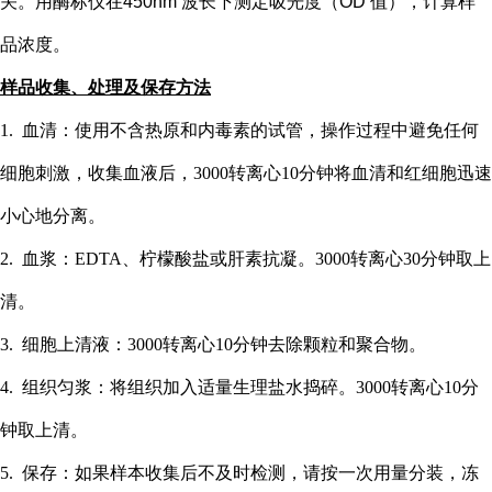
关。用酶标仪在
450nm 波长下测定吸光度（OD 值），计算样
品浓度。
样品收集、处理及保存方法
1. 血清：使用不含热原和内毒素的试管，操作过程中避免任何
细胞刺激，收集血液后，3000转离心10分钟将血清和红细胞迅速
小心地分离。
2. 血浆：EDTA、柠檬酸盐或肝素抗凝。3000转离心30分钟取上
清。
3. 细胞上清液：3000转离心10分钟去除颗粒和聚合物。
4. 组织匀浆：将组织加入适量生理盐水捣碎。3000转离心10分
钟取上清。
5. 保存：如果样本收集后不及时检测，请按一次用量分装，冻