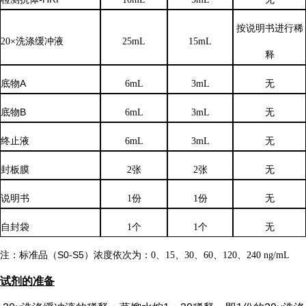
按说明书进行稀
20×洗涤缓冲液
25mL
15mL
释
底物
A
6mL
3mL
无
底物
B
6mL
3mL
无
终止液
6mL
3mL
无
封板膜
2张
2张
无
说明书
1份
1份
无
自封袋
1个
1个
无
注：标准品（
S0-S5）浓度
依次
为：
0、15、30、60、120、240 ng/mL
试剂的准备