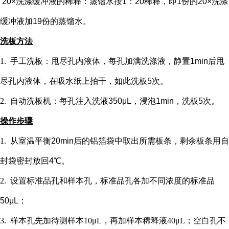
20×洗涤缓冲液的稀释：蒸馏水按1：20稀释，即1份的20×洗涤
缓冲液加19份的蒸馏水。
洗板方法
1.
手工洗板：甩尽孔内液体，每孔加满洗涤液，静置
1min后甩
尽孔内液体，在吸水纸上拍干，如此洗板5次。
2.
自动洗板机：每孔注入洗液
350μL，浸泡1min，洗板5次。
操作步骤
1.
从室温平衡
20min后的铝箔袋中取出所需板条，剩余板条用自
封袋密封放回4℃。
2.
设置标准品孔和样本孔
，标准品孔各加不同浓度的标准品
50μL；
3.
样本孔先加
待测样本
10μL，再
加样本稀释液
4
0μL；
空白孔不