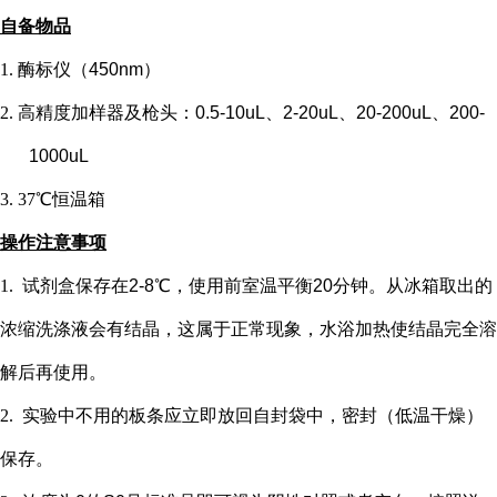
自备物品
1.
酶标仪（
450nm）
2.
高精度加样器及枪头：
0.5-10uL、2-20uL、20-200uL、200-
1000uL
3.
37℃恒温箱
操作注意事项
1.
试剂盒保存在
2-8℃，使用前室温平衡20分钟。从冰箱取出的
浓缩洗涤液会有结晶，这属于正常现象，水浴加热使结晶完全溶
解后再使用。
2.
实验中不用的板条应立即放回自封袋中，密封（低温干燥）
保存。