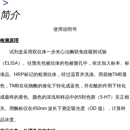
>
简介
使用说明书
检测原理
试剂盒采用双抗体一步夹心法酶联免疫吸附试验
（
ELISA）。往预先包被抗体的包被微孔中，依次加入标本、标
准品、HRP标记的检测抗体，经过温育并洗涤。用底物TMB显
色，TMB在化物酶的催化下转化成蓝色，并在酸的作用下转化
成最终的黄色。颜色的深浅和样品中的
5
羟色胺（
5-HT
）
呈正相
关。用酶标仪在
450nm 波长下测定吸光度（OD 值），计算样
品浓度。