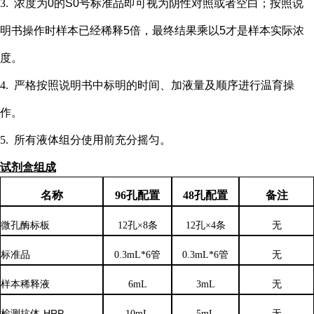
3.
浓度为
0的S0号标准品即可视为阴性对照或者空白；按照说
明书操作时样本已经稀释5倍，最终结果乘以5才是样本实际浓
度
。
4.
严格按照说明书中标明的时间、加液量及顺序进行温育操
作。
5.
所有液体组分使用前充分摇匀。
试剂盒组成
名称
96孔配置
48孔配置
备注
微孔酶标板
12孔×8条
12孔×4条
无
标准品
0.3mL*6管
0.3mL*6管
无
样本稀释液
6
mL
3
mL
无
检测抗体
-HRP
10mL
5mL
无