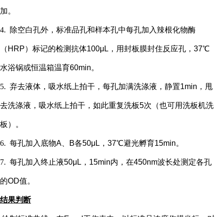
加。
4.
除空白孔外，
标准品孔和样本孔中每孔加入辣根化物酶
（
HRP）标记的检测抗体100μL，用封板膜封住反应孔，37℃
水浴锅或恒温箱温育60min。
5.
弃去液体，吸水纸上拍干，每孔加满洗涤液，静置
1min，甩
去洗涤液，吸水纸上拍干，如此重复洗板5次（也可用洗板机洗
板）。
6.
每孔加入底物
A、B各50μL，37℃避光孵育15min。
7.
每孔加入终止液
50μL，15min内，在450nm波长处测定各孔
的OD值。
结果判断