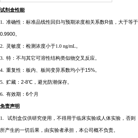
试剂盒性能
1.
准确性：标准品线性回归与预期浓度相关系数
R值，大于等于
0.9900。
2.
灵敏度：检测浓度小于
1.0 ng/mL
。
3.
特：不与其它可溶性结构类似物交叉反应。
4.
重复性：板内、板间变异系数均小于
15%。
5.
贮藏：
2-8℃，避光防潮保存。
6.
有效期：
6个月
免责声明
1.
试剂盒仅供研究使用，不得用于临床实验或
人
体实验，否则
所产生的一切后果，由实验者承担，本公司概不负责。