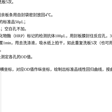
，洗板5次。
，剩余板条用自封袋密封放回4℃。
的标准品
50μL；
L；
空白孔不加。
化物酶（
HRP）标记的检测抗体100μL，用封板膜封住反应孔，3
置
1min，甩去洗涤液，吸水纸上拍干，如此重复洗板5次（也可
n。
波长处测定各孔的OD值。
度作横坐标，对应OD值作纵坐标，绘制出标准品线性回归曲线，