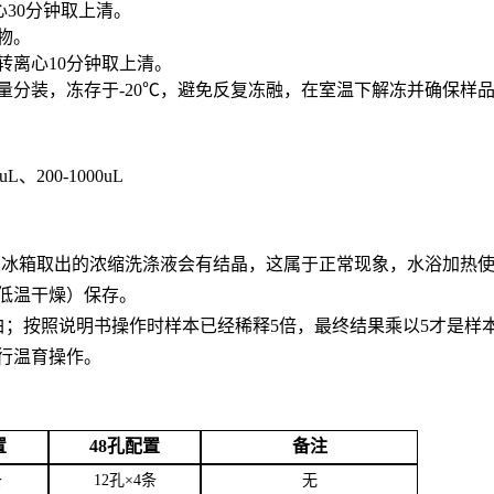
心30分钟取上清。
合物。
0转离心10分钟取上清。
用量分装，冻存于-20℃，避免反复冻融，在室温下解冻并确保样
0uL、200-1000uL
。从冰箱取出的浓缩洗涤液会有结晶，这属于正常现象，水浴加热
低温干燥）保存。
白；按照说明书操作时样本已经稀释5倍，最终结果乘以5才是样
行温育操作。
置
48孔配置
备注
条
12孔×4条
无