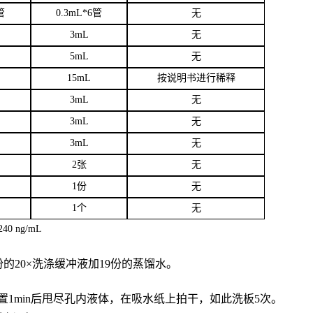
管
0.3mL*6管
无
3
mL
无
5mL
无
15mL
按说明书进行稀释
3mL
无
3mL
无
3mL
无
2张
无
1份
无
1个
无
40 ng/mL
份的20×洗涤缓冲液加19份的蒸馏水。
置
1min后甩尽孔内液体，在吸水纸上拍干，如此洗板5次。