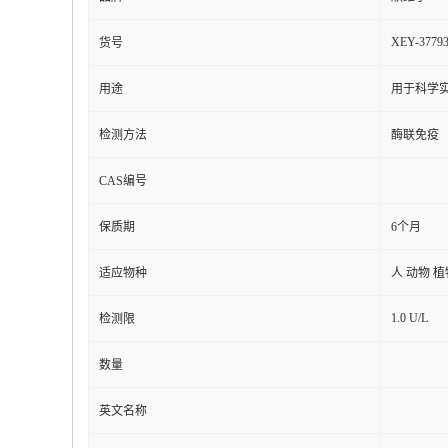
XEY-3779
货号
用途
用于科学实
检测方法
酶联免疫
CAS编号
保质期
6个月
适应物种
人 动物 
1.0 U/L
检测限
数量
英文名称