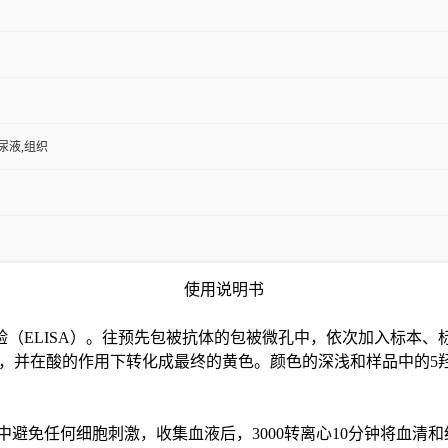
,尿液,组织
使用说明书
验（
ELISA）。往预先包被抗体的包被微孔中，依次加入标本、
色，并在酸的作用下转化成最终的黄色。颜色的深浅和样品中的
5
中避免任何细胞刺激，收集血液后，3000转离心10分钟将血清