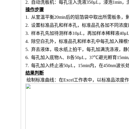
2.
自动洗板机：每孔注入洗液
350μL，浸泡1min
操作步骤
1.
从室温平衡
20min后的铝箔袋中取出所需板条
2.
设置标准品孔和样本孔
，标准品孔各加不同浓度
3.
样本孔先加
待测样本
10μL，再
加样本稀释液
4
0μ
4.
除空白孔外，
标准品孔和样本孔中每孔加入辣根
5.
弃去液体，吸水纸上拍干，每孔加满洗涤液，静
6.
每孔加入底物
A、B各50μL，37℃避光孵育15mi
7.
每孔加入终止液
50μL，15min内，在450nm
结果判断
绘制标准曲线：在
Excel工作表中，以标准品浓