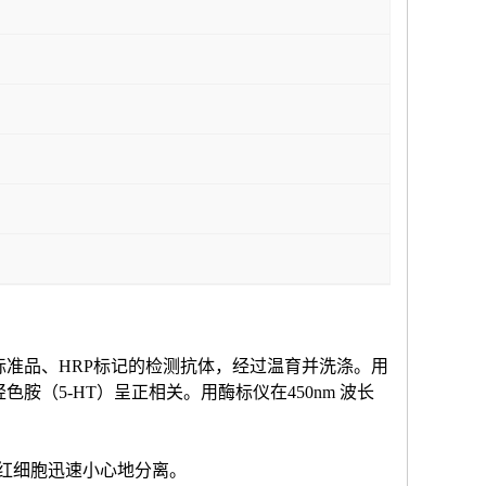
标准品、HRP标记的检测抗体，经过温育并洗涤。用
羟色胺（
5-HT
）
呈正相关。用酶标仪在
450nm 波长
和红细胞迅速小心地分离。