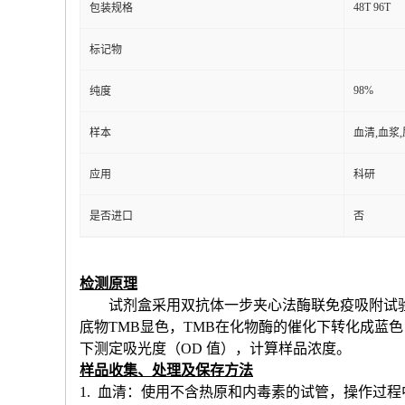
48T 96T
包装规格
标记物
98%
纯度
样本
血清,血浆
应用
科研
是否进口
否
检测原理
试剂盒采用双抗体一步夹心法酶联免疫吸附试
底物TMB显色，TMB在化物酶的催化下转化成蓝
下测定吸光度（OD 值），计算样品浓度。
样品收集、处理及保存方法
1. 血清：使用不含热原和内毒素的试管，操作过程