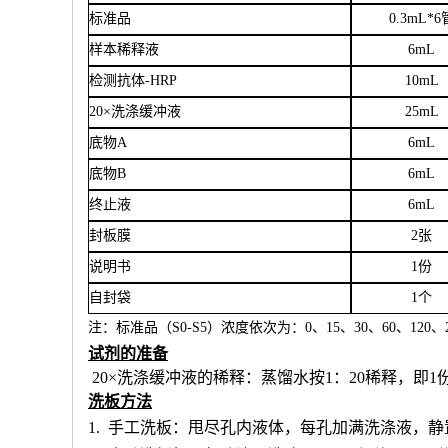
标准品
0.3mL*6
样本稀释液
6
mL
检测抗体
-HRP
10mL
20×洗涤缓冲液
25mL
底物
A
6mL
底物
B
6mL
终止液
6mL
封板膜
2张
说明书
1份
自封袋
1个
注：标准品（
S0-S5）浓度
依次
为：
0、15、30、60、120、2
试剂的准备
20×洗涤缓冲液的稀释：蒸馏水按1：20稀释，即1
洗板方法
1.
手工洗板：甩尽孔内液体，每孔加满洗涤液，静