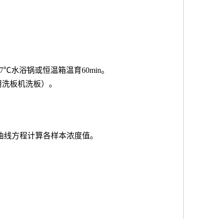
7℃水浴锅或恒温箱温育60min。
用洗板机洗板）。
按曲线方程计算各样本浓度值。