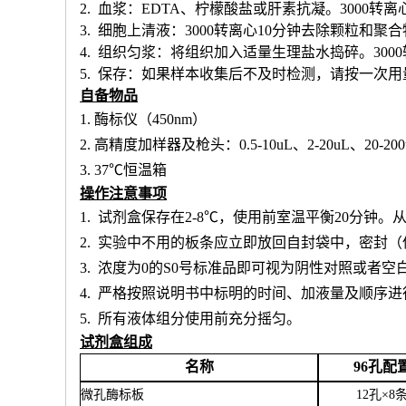
2. 血浆：EDTA、柠檬酸盐或肝素抗凝。3000转离
3. 细胞上清液：3000转离心10分钟去除颗粒和聚
4. 组织匀浆：将组织加入适量生理盐水捣碎。300
5. 保存：如果样本收集后不及时检测，请按一次
自备物品
1.
酶标仪（
450nm）
2.
高精度加样器及枪头：
0.5-10uL、2-20uL、20-20
3.
37℃恒温箱
操作注意事项
1.
试剂盒保存在
2-8℃，使用前室温平衡20分钟
2.
实验中不用的板条应立即放回自封袋中，密封（
3.
浓度为
0的S0号标准品即可视为阴性对照或者空
4.
严格按照说明书中标明的时间、加液量及顺序进
5.
所有液体组分使用前充分摇匀。
试剂盒组成
名称
96孔配
微孔酶标板
12孔×8