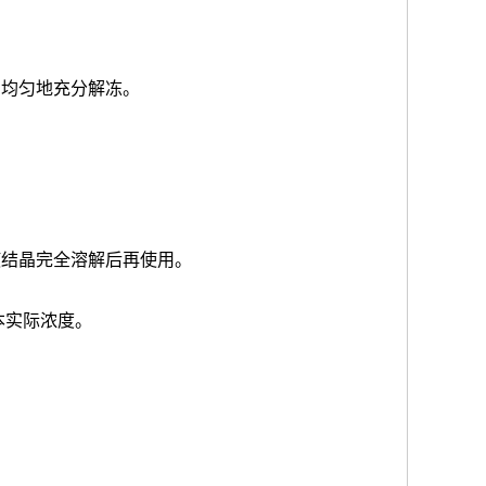
品均匀地充分解冻。
使结晶完全溶解后再使用。
本实际浓度
。