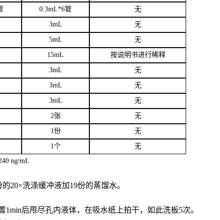
管
0.3mL*6管
无
3
mL
无
5mL
无
15mL
按说明书进行稀释
3mL
无
3mL
无
3mL
无
2张
无
1份
无
1个
无
40 ng/mL
份的20×洗涤缓冲液加19份的蒸馏水。
置
1min后甩尽孔内液体，在吸水纸上拍干，如此洗板5次。