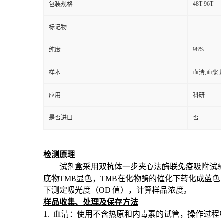
48T 96T
包装规格
标记物
98%
纯度
样本
血清,血浆
应用
科研
是否进口
否
检测原理
试剂盒采用双抗体一步夹心法酶联免疫吸附试
底物TMB显色，TMB在化物酶的催化下转化成蓝
下测定吸光度（OD 值），计算样品浓度。
样品收集、处理及保存方法
1. 血清：使用不含热原和内毒素的试管，操作过程