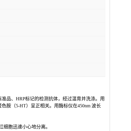
标准品、HRP标记的检测抗体，经过温育并洗涤。用
羟色胺（
5-HT
）
呈正相关。用酶标仪在
450nm 波长
和红细胞迅速小心地分离。