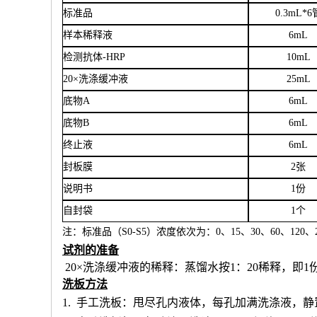
标准品
0.3mL*6
样本稀释液
6
mL
检测抗体
-HRP
10mL
20×洗涤缓冲液
25mL
底物
A
6mL
底物
B
6mL
终止液
6mL
封板膜
2张
说明书
1份
自封袋
1个
注：标准品（
S0-S5）浓度
依次
为：
0、15、30、60、120、2
试剂的准备
20×洗涤缓冲液的稀释：蒸馏水按1：20稀释，即1
洗板方法
1.
手工洗板：甩尽孔内液体，每孔加满洗涤液，静