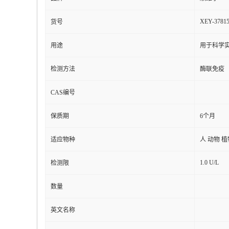
XEY-3781
货号
用途
用于科学实
检测方法
酶联免疫
CAS编号
保质期
6个月
适应物种
人 动物 
1.0 U/L
检测限
数量
英文名称