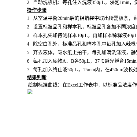
2.
自动洗板机：每孔注入洗液
350μL，浸泡1min
操作步骤
1.
从室温平衡
20min后的铝箔袋中取出所需板条
2.
设置标准品孔和样本孔
，标准品孔各加不同浓度
3.
样本孔先加
待测样本
10μL，再
加样本稀释液
4
0μ
4.
除空白孔外，
标准品孔和样本孔中每孔加入辣根
5.
弃去液体，吸水纸上拍干，每孔加满洗涤液，静
6.
每孔加入底物
A、B各50μL，37℃避光孵育15mi
7.
每孔加入终止液
50μL，15min内，在450nm
结果判断
绘制标准曲线：在
Excel工作表中，以标准品浓