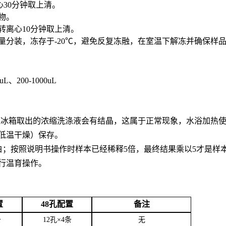
心30分钟取上清。
合物。
0转离心10分钟取上清。
用量分装，冻存于-20℃，避免反复冻融，在室温下解冻并确保样
0uL、200-1000uL
。从冰箱取出的浓缩洗涤液会有结晶，这属于正常现象，水浴加热
低温干燥）保存。
白；按照说明书操作时样本已经稀释5倍，最终结果乘以5才是样
行温育操作。
置
48孔配置
备注
条
12孔×4条
无