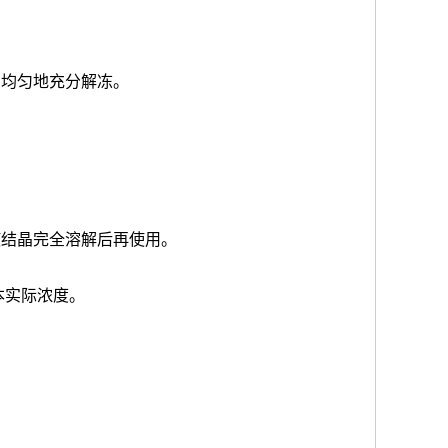
品均匀地充分解冻。
使结晶完全溶解后再使用。
本实际浓度
。