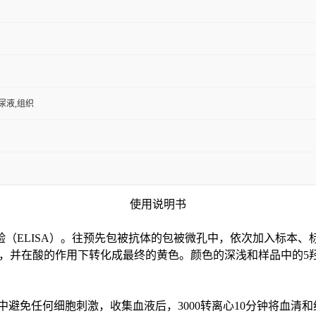
,尿液,组织
使用说明书
验（
ELISA）。往预先包被抗体的包被微孔中，依次加入标本、
色，并在酸的作用下转化成最终的黄色。颜色的深浅和样品中的
5
中避免任何细胞刺激，收集血液后，3000转离心10分钟将血清