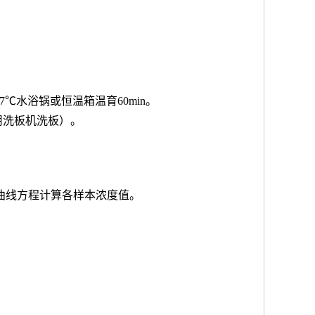
7℃水浴锅或恒温箱温育60min。
用洗板机洗板）。
按曲线方程计算各样本浓度值。