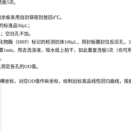
，洗板5次。
，剩余板条用自封袋密封放回4℃。
的标准品
50μL；
L；
空白孔不加。
化物酶（
HRP）标记的检测抗体100μL，用封板膜封住反应孔，3
置
1min，甩去洗涤液，吸水纸上拍干，如此重复洗板5次（也可
n。
波长处测定各孔的OD值。
度作横坐标，对应OD值作纵坐标，绘制出标准品线性回归曲线，