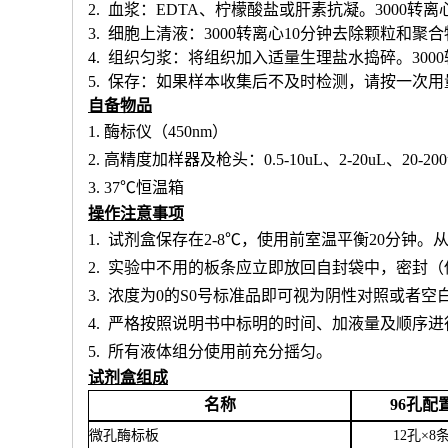
2. 血浆：EDTA、柠檬酸盐或肝素抗凝。3000转离
3. 细胞上清液：3000转离心10分钟去除颗粒和聚
4. 组织匀浆：将组织加入适量生理盐水捣碎。300
5. 保存：如果样本收集后不及时检测，请按一次
自备物品
1.
酶标仪（
450nm）
2.
高精度加样器及枪头：
0.5-10uL、2-20uL、20-20
3.
37℃恒温箱
操作注意事项
1.
试剂盒保存在
2-8℃，使用前室温平衡20分钟
2.
实验中不用的板条应立即放回自封袋中，密封（
3.
浓度为
0的S0号标准品即可视为阴性对照或者空
4.
严格按照说明书中标明的时间、加液量及顺序进
5.
所有液体组分使用前充分摇匀。
试剂盒组成
名称
96孔配
微孔酶标板
12孔×8