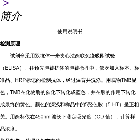
>
简介
使用说明书
检测原理
试剂盒采用双抗体一步夹心法酶联免疫吸附试验
（
ELISA）。往预先包被抗体的包被微孔中，依次加入标本、标
准品、HRP标记的检测抗体，经过温育并洗涤。用底物TMB显
色，TMB在化物酶的催化下转化成蓝色，并在酸的作用下转化
成最终的黄色。颜色的深浅和样品中的
5
羟色胺（
5-HT
）
呈正相
关。用酶标仪在
450nm 波长下测定吸光度（OD 值），计算样
品浓度。