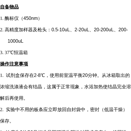
自备物品
1.
酶标仪（
450nm）
2.
高精度加样器及枪头：
0.5-10uL、2-20uL、20-200uL、200-
1000uL
3.
37℃恒温箱
操作注意事项
1.
试剂盒保存在
2-8℃，使用前室温平衡20分钟。从冰箱取出的
浓缩洗涤液会有结晶，这属于正常现象，水浴加热使结晶完全溶
解后再使用。
2.
实验中不用的板条应立即放回自封袋中，密封（低温干燥）
保存。