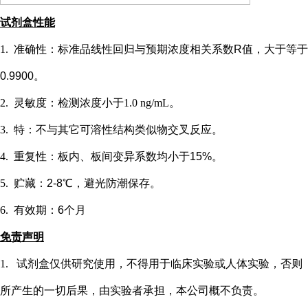
试剂盒性能
1.
准确性：标准品线性回归与预期浓度相关系数
R值，大于等于
0.9900。
2.
灵敏度：检测浓度小于
1.0 ng/mL
。
3.
特：不与其它可溶性结构类似物交叉反应。
4.
重复性：板内、板间变异系数均小于
15%。
5.
贮藏：
2-8℃，避光防潮保存。
6.
有效期：
6个月
免责声明
1.
试剂盒仅供研究使用，不得用于临床实验或
人
体实验，否则
所产生的一切后果，由实验者承担，本公司概不负责。