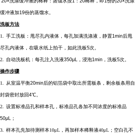
20×洗涤缓冲液的稀释：蒸馏水按1：20稀释，即1份的20×洗涤
缓冲液加19份的蒸馏水。
洗板方法
1.
手工洗板：甩尽孔内液体，每孔加满洗涤液，静置
1min后甩
尽孔内液体，在吸水纸上拍干，如此洗板5次。
2.
自动洗板机：每孔注入洗液
350μL，浸泡1min，洗板5次。
操作步骤
1.
从室温平衡
20min后的铝箔袋中取出所需板条，剩余板条用自
封袋密封放回4℃。
2.
设置标准品孔和样本孔
，标准品孔各加不同浓度的标准品
50μL；
3.
样本孔先加
待测样本
10μL，再
加样本稀释液
4
0μL；
空白孔不