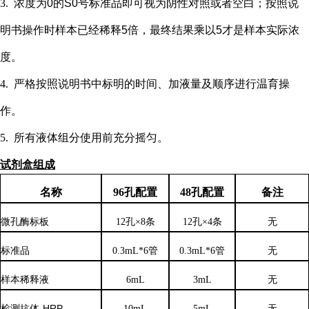
3.
浓度为
0的S0号标准品即可视为阴性对照或者空白；按照说
明书操作时样本已经稀释5倍，最终结果乘以5才是样本实际浓
度
。
4.
严格按照说明书中标明的时间、加液量及顺序进行温育操
作。
5.
所有液体组分使用前充分摇匀。
试剂盒组成
名称
96孔配置
48孔配置
备注
微孔酶标板
12孔×8条
12孔×4条
无
标准品
0.3mL*6管
0.3mL*6管
无
样本稀释液
6
mL
3
mL
无
检测抗体
-HRP
10mL
5mL
无