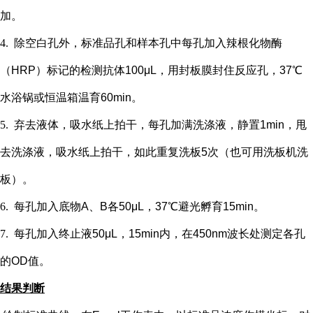
加。
4.
除空白孔外，
标准品孔和样本孔中每孔加入辣根化物酶
（
HRP）标记的检测抗体100μL，用封板膜封住反应孔，37℃
水浴锅或恒温箱温育60min。
5.
弃去液体，吸水纸上拍干，每孔加满洗涤液，静置
1min，甩
去洗涤液，吸水纸上拍干，如此重复洗板5次（也可用洗板机洗
板）。
6.
每孔加入底物
A、B各50μL，37℃避光孵育15min。
7.
每孔加入终止液
50μL，15min内，在450nm波长处测定各孔
的OD值。
结果判断