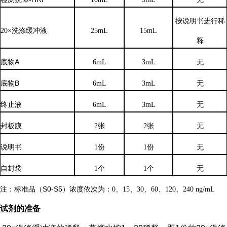
按说明书进行稀
20×洗涤缓冲液
25mL
15mL
释
底物
A
6mL
3mL
无
底物
B
6mL
3mL
无
终止液
6mL
3mL
无
封板膜
2张
2张
无
说明书
1份
1份
无
自封袋
1个
1个
无
注：标准品（
S0-S5）浓度
依次
为：
0、15、30、60、120、240 ng/mL
试剂的准备