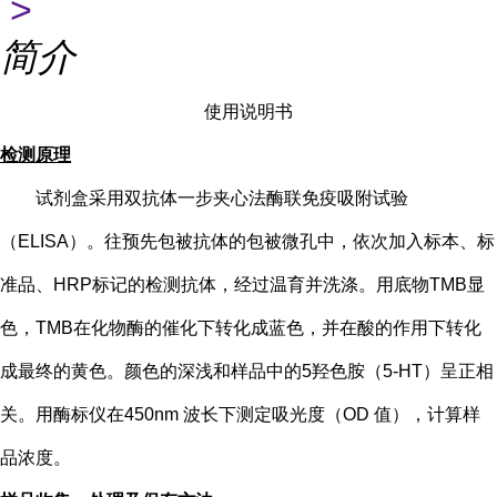
>
简介
使用说明书
检测原理
试剂盒采用双抗体一步夹心法酶联免疫吸附试验
（
ELISA）。往预先包被抗体的包被微孔中，依次加入标本、标
准品、HRP标记的检测抗体，经过温育并洗涤。用底物TMB显
色，TMB在化物酶的催化下转化成蓝色，并在酸的作用下转化
成最终的黄色。颜色的深浅和样品中的
5
羟色胺（
5-HT
）
呈正相
关。用酶标仪在
450nm 波长下测定吸光度（OD 值），计算样
品浓度。