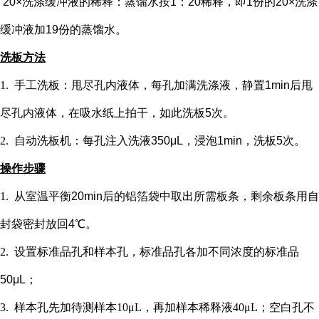
20×洗涤缓冲液的稀释：蒸馏水按1：20稀释，即1份的20×洗涤
缓冲液加19份的蒸馏水。
洗板方法
1.
手工洗板：甩尽孔内液体，每孔加满洗涤液，静置
1min后甩
尽孔内液体，在吸水纸上拍干，如此洗板5次。
2.
自动洗板机：每孔注入洗液
350μL，浸泡1min，洗板5次。
操作步骤
1.
从室温平衡
20min后的铝箔袋中取出所需板条，剩余板条用自
封袋密封放回4℃。
2.
设置标准品孔和样本孔
，标准品孔各加不同浓度的标准品
50μL；
3.
样本孔先加
待测样本
10μL，再
加样本稀释液
4
0μL；
空白孔不