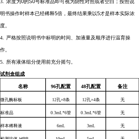
3.
浓度为
0的S0号标准品即可视为阴性对照或者空白；按照说
明书操作时样本已经稀释5倍，最终结果乘以5才是样本实际浓
度
。
4.
严格按照说明书中标明的时间、加液量及顺序进行温育操
作。
5.
所有液体组分使用前充分摇匀。
试剂盒组成
名称
96孔配置
48孔配置
备注
微孔酶标板
12孔×8条
12孔×4条
无
标准品
0.3mL*6管
0.3mL*6管
无
样本稀释液
6
mL
3
mL
无
检测抗体
-HRP
10mL
5mL
无