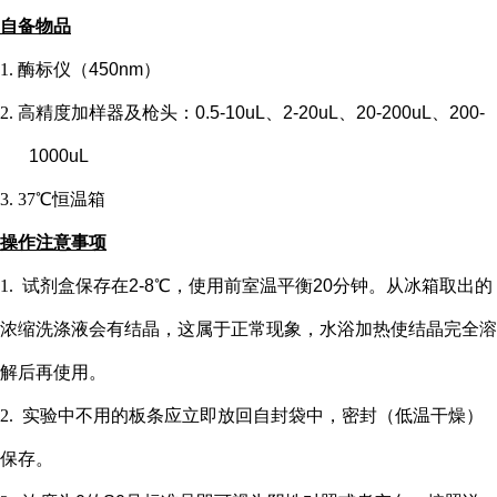
自备物品
1.
酶标仪（
450nm）
2.
高精度加样器及枪头：
0.5-10uL、2-20uL、20-200uL、200-
1000uL
3.
37℃恒温箱
操作注意事项
1.
试剂盒保存在
2-8℃，使用前室温平衡20分钟。从冰箱取出的
浓缩洗涤液会有结晶，这属于正常现象，水浴加热使结晶完全溶
解后再使用。
2.
实验中不用的板条应立即放回自封袋中，密封（低温干燥）
保存。