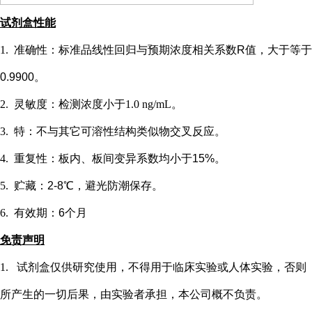
试剂盒性能
1.
准确性：标准品线性回归与预期浓度相关系数
R值，大于等于
0.9900。
2.
灵敏度：检测浓度小于
1.0 ng/mL
。
3.
特：不与其它可溶性结构类似物交叉反应。
4.
重复性：板内、板间变异系数均小于
15%。
5.
贮藏：
2-8℃，避光防潮保存。
6.
有效期：
6个月
免责声明
1.
试剂盒仅供研究使用，不得用于临床实验或
人
体实验，否则
所产生的一切后果，由实验者承担，本公司概不负责。