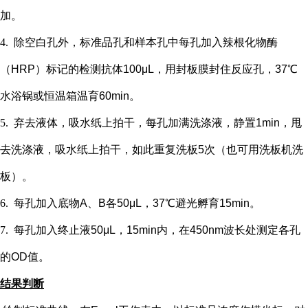
加。
4.
除空白孔外，
标准品孔和样本孔中每孔加入辣根化物酶
（
HRP）标记的检测抗体100μL，用封板膜封住反应孔，37℃
水浴锅或恒温箱温育60min。
5.
弃去液体，吸水纸上拍干，每孔加满洗涤液，静置
1min，甩
去洗涤液，吸水纸上拍干，如此重复洗板5次（也可用洗板机洗
板）。
6.
每孔加入底物
A、B各50μL，37℃避光孵育15min。
7.
每孔加入终止液
50μL，15min内，在450nm波长处测定各孔
的OD值。
结果判断