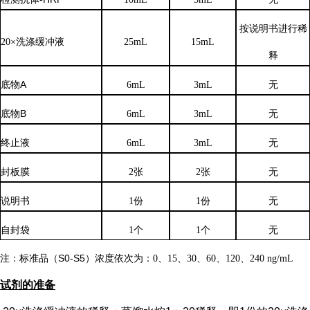
按说明书进行稀
20×洗涤缓冲液
25mL
15mL
释
底物
A
6mL
3mL
无
底物
B
6mL
3mL
无
终止液
6mL
3mL
无
封板膜
2张
2张
无
说明书
1份
1份
无
自封袋
1个
1个
无
注：标准品（
S0-S5）浓度
依次
为：
0、15、30、60、120、240 ng/mL
试剂的准备