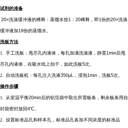
试剂的准备
20×洗涤缓冲液的稀释：蒸馏水按1：20稀释，即1份的20×洗涤
缓冲液加19份的蒸馏水。
洗板方法
1.
手工洗板：甩尽孔内液体，每孔加满洗涤液，静置
1min后甩
尽孔内液体，在吸水纸上拍干，如此洗板5次。
2.
自动洗板机：每孔注入洗液
350μL，浸泡1min，洗板5次。
操作步骤
1.
从室温平衡
20min后的铝箔袋中取出所需板条，剩余板条用自
封袋密封放回4℃。
2.
设置标准品孔和样本孔
，标准品孔各加不同浓度的标准品