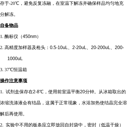
存于-20℃，避免反复冻融，在室温下解冻并确保样品均匀地充
分解冻。
自备物品
1.
酶标仪（
450nm）
2.
高精度加样器及枪头：
0.5-10uL、2-20uL、20-200uL、200-
1000uL
3.
37℃恒温箱
操作注意事项
1.
试剂盒保存在
2-8℃，使用前室温平衡20分钟。从冰箱取出的
浓缩洗涤液会有结晶，这属于正常现象，水浴加热使结晶完全溶
解后再使用。
2.
实验中不用的板条应立即放回自封袋中，密封（低温干燥）