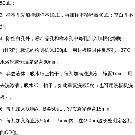
50μL；
3.
样本孔先加
待测样本
10μL，再
加样本稀释液
4
0μL；
空白孔不
加。
4.
除空白孔外，
标准品孔和样本孔中每孔加入辣根化物酶
（
HRP）标记的检测抗体100μL，用封板膜封住反应孔，37℃
水浴锅或恒温箱温育60min。
5.
弃去液体，吸水纸上拍干，每孔加满洗涤液，静置
1min，甩
去洗涤液，吸水纸上拍干，如此重复洗板5次（也可用洗板机洗
板）。
6.
每孔加入底物
A、B各50μL，37℃避光孵育15min。
7.
每孔加入终止液
50μL，15min内，在450nm波长处测定各孔
的OD值。