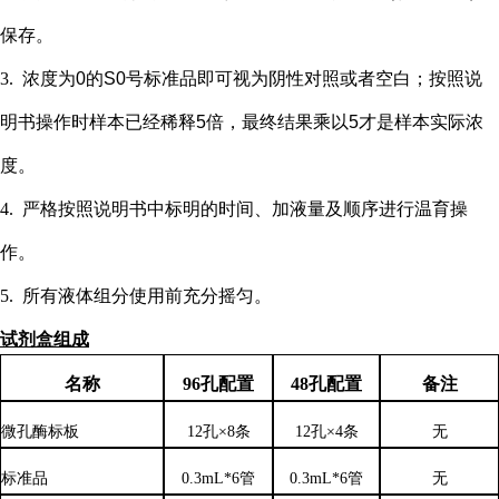
保存。
3.
浓度为
0的S0号标准品即可视为阴性对照或者空白；按照说
明书操作时样本已经稀释5倍，最终结果乘以5才是样本实际浓
度
。
4.
严格按照说明书中标明的时间、加液量及顺序进行温育操
作。
5.
所有液体组分使用前充分摇匀。
试剂盒组成
名称
96孔配置
48孔配置
备注
微孔酶标板
12孔×8条
12孔×4条
无
标准品
0.3mL*6管
0.3mL*6管
无