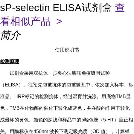
sP-selectin ELISA试剂盒
查
看相似产品 >
简介
使用说明书
检测原理
试剂盒采用双抗体一步夹心法酶联免疫吸附试验
（
ELISA）。往预先包被抗体的包被微孔中，依次加入标本、标
准品、HRP标记的检测抗体，经过温育并洗涤。用底物TMB显
色，TMB在化物酶的催化下转化成蓝色，并在酸的作用下转化
成最终的黄色。颜色的深浅和样品中的
5
羟色胺（
5-HT
）
呈正相
关。用酶标仪在
450nm 波长下测定吸光度（OD 值），计算样