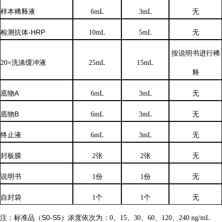
样本稀释液
6
mL
3
mL
无
检测抗体
-HRP
10mL
5mL
无
按说明书进行稀
20×洗涤缓冲液
25mL
15mL
释
底物
A
6mL
3mL
无
底物
B
6mL
3mL
无
终止液
6mL
3mL
无
封板膜
2张
2张
无
说明书
1份
1份
无
自封袋
1个
1个
无
注：标准品（
S0-S5）浓度
依次
为：
0、15、30、60、120、240 ng/mL