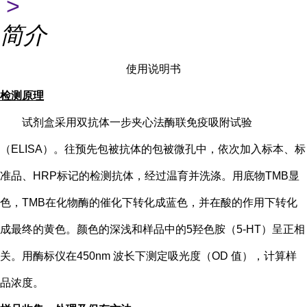
>
简介
使用说明书
检测原理
试剂盒采用双抗体一步夹心法酶联免疫吸附试验
（
ELISA）。往预先包被抗体的包被微孔中，依次加入标本、标
准品、HRP标记的检测抗体，经过温育并洗涤。用底物TMB显
色，TMB在化物酶的催化下转化成蓝色，并在酸的作用下转化
成最终的黄色。颜色的深浅和样品中的
5
羟色胺（
5-HT
）
呈正相
关。用酶标仪在
450nm 波长下测定吸光度（OD 值），计算样
品浓度。