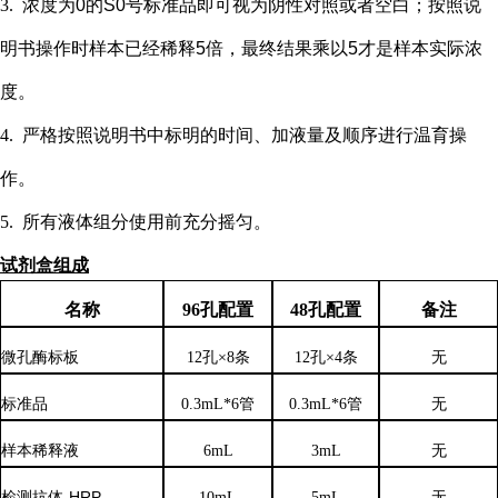
3.
浓度为
0的S0号标准品即可视为阴性对照或者空白；按照说
明书操作时样本已经稀释5倍，最终结果乘以5才是样本实际浓
度
。
4.
严格按照说明书中标明的时间、加液量及顺序进行温育操
作。
5.
所有液体组分使用前充分摇匀。
试剂盒组成
名称
96孔配置
48孔配置
备注
微孔酶标板
12孔×8条
12孔×4条
无
标准品
0.3mL*6管
0.3mL*6管
无
样本稀释液
6
mL
3
mL
无
检测抗体
-HRP
10mL
5mL
无