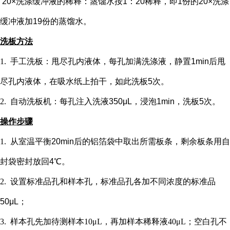
20×洗涤缓冲液的稀释：蒸馏水按1：20稀释，即1份的20×洗涤
缓冲液加19份的蒸馏水。
洗板方法
1.
手工洗板：甩尽孔内液体，每孔加满洗涤液，静置
1min后甩
尽孔内液体，在吸水纸上拍干，如此洗板5次。
2.
自动洗板机：每孔注入洗液
350μL，浸泡1min，洗板5次。
操作步骤
1.
从室温平衡
20min后的铝箔袋中取出所需板条，剩余板条用自
封袋密封放回4℃。
2.
设置标准品孔和样本孔
，标准品孔各加不同浓度的标准品
50μL；
3.
样本孔先加
待测样本
10μL，再
加样本稀释液
4
0μL；
空白孔不