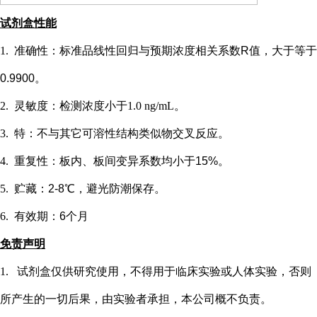
试剂盒性能
1.
准确性：标准品线性回归与预期浓度相关系数
R值，大于等于
0.9900。
2.
灵敏度：检测浓度小于
1.0 ng/mL
。
3.
特：不与其它可溶性结构类似物交叉反应。
4.
重复性：板内、板间变异系数均小于
15%。
5.
贮藏：
2-8℃，避光防潮保存。
6.
有效期：
6个月
免责声明
1.
试剂盒仅供研究使用，不得用于临床实验或
人
体实验，否则
所产生的一切后果，由实验者承担，本公司概不负责。