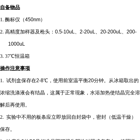
自备物品
1.
酶标仪（
450nm）
2.
高精度加样器及枪头：
0.5-10uL、2-20uL、20-200uL、200-
1000uL
3.
37℃恒温箱
操作注意事项
1.
试剂盒保存在
2-8℃，使用前室温平衡20分钟。从冰箱取出的
浓缩洗涤液会有结晶，这属于正常现象，水浴加热使结晶完全溶
解后再使用。
2.
实验中不用的板条应立即放回自封袋中，密封（低温干燥）
保存。