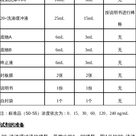
按说明书进行稀
20×洗涤缓冲液
25mL
15mL
释
底物
A
6mL
3mL
无
底物
B
6mL
3mL
无
终止液
6mL
3mL
无
封板膜
2张
2张
无
说明书
1份
1份
无
自封袋
1个
1个
无
注：标准品（
S0-S5）浓度
依次
为：
0、15、30、60、120、240 ng/mL
试剂的准备