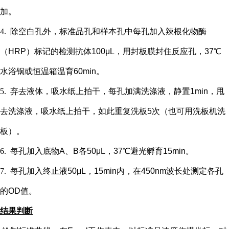
加。
4.
除空白孔外，
标准品孔和样本孔中每孔加入辣根化物酶
（
HRP）标记的检测抗体100μL，用封板膜封住反应孔，37℃
水浴锅或恒温箱温育60min。
5.
弃去液体，吸水纸上拍干，每孔加满洗涤液，静置
1min，甩
去洗涤液，吸水纸上拍干，如此重复洗板5次（也可用洗板机洗
板）。
6.
每孔加入底物
A、B各50μL，37℃避光孵育15min。
7.
每孔加入终止液
50μL，15min内，在450nm波长处测定各孔
的OD值。
结果判断