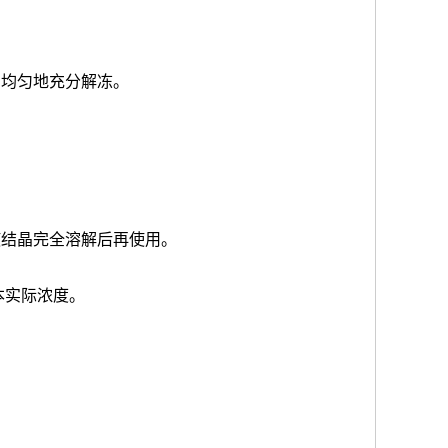
品均匀地充分解冻。
使结晶完全溶解后再使用。
本实际浓度
。