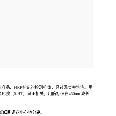
标准品、HRP标记的检测抗体，经过温育并洗涤。用
羟色胺（
5-HT
）
呈正相关。用酶标仪在
450nm 波长
和红细胞迅速小心地分离。