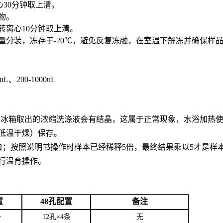
心30分钟取上清。
合物。
0转离心10分钟取上清。
用量分装，冻存于-20℃，避免反复冻融，在室温下解冻并确保样
0uL、200-1000uL
。从冰箱取出的浓缩洗涤液会有结晶，这属于正常现象，水浴加热
低温干燥）保存。
白；按照说明书操作时样本已经稀释5倍，最终结果乘以5才是样
行温育操作。
置
48孔配置
备注
条
12孔×4条
无