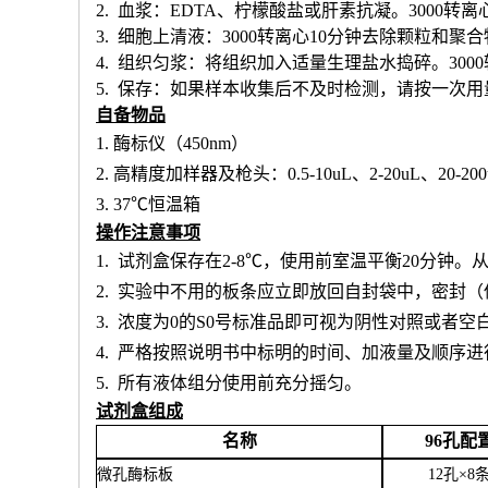
2. 血浆：EDTA、柠檬酸盐或肝素抗凝。3000转离
3. 细胞上清液：3000转离心10分钟去除颗粒和聚
4. 组织匀浆：将组织加入适量生理盐水捣碎。300
5. 保存：如果样本收集后不及时检测，请按一次
自备物品
1.
酶标仪（
450nm）
2.
高精度加样器及枪头：
0.5-10uL、2-20uL、20-20
3.
37℃恒温箱
操作注意事项
1.
试剂盒保存在
2-8℃，使用前室温平衡20分钟
2.
实验中不用的板条应立即放回自封袋中，密封（
3.
浓度为
0的S0号标准品即可视为阴性对照或者空
4.
严格按照说明书中标明的时间、加液量及顺序进
5.
所有液体组分使用前充分摇匀。
试剂盒组成
名称
96孔配
微孔酶标板
12孔×8