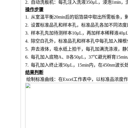
2.
自动洗板机：每孔注入洗液
350μL，浸泡1min
操作步骤
1.
从室温平衡
20min后的铝箔袋中取出所需板条
2.
设置标准品孔和样本孔
，标准品孔各加不同浓度
3.
样本孔先加
待测样本
10μL，再
加样本稀释液
4
0μ
4.
除空白孔外，
标准品孔和样本孔中每孔加入辣根
5.
弃去液体，吸水纸上拍干，每孔加满洗涤液，静
6.
每孔加入底物
A、B各50μL，37℃避光孵育15mi
7.
每孔加入终止液
50μL，15min内，在450nm
结果判断
绘制标准曲线：在
Excel工作表中，以标准品浓