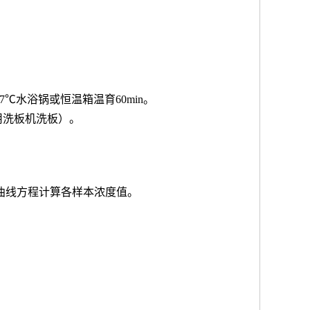
7℃水浴锅或恒温箱温育60min。
用洗板机洗板）。
按曲线方程计算各样本浓度值。