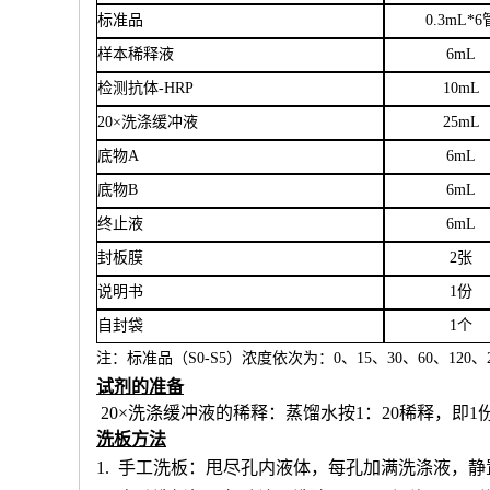
标准品
0.3mL*6
样本稀释液
6
mL
检测抗体
-HRP
10mL
20×洗涤缓冲液
25mL
底物
A
6mL
底物
B
6mL
终止液
6mL
封板膜
2张
说明书
1份
自封袋
1个
注：标准品（
S0-S5）浓度
依次
为：
0、15、30、60、120、2
试剂的准备
20×洗涤缓冲液的稀释：蒸馏水按1：20稀释，即1
洗板方法
1.
手工洗板：甩尽孔内液体，每孔加满洗涤液，静