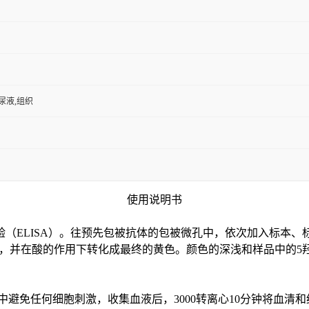
,尿液,组织
使用说明书
验（
ELISA）。往预先包被抗体的包被微孔中，依次加入标本、
色，并在酸的作用下转化成最终的黄色。颜色的深浅和样品中的
5
中避免任何细胞刺激，收集血液后，3000转离心10分钟将血清