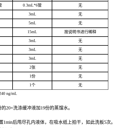
管
0.3mL*6管
无
3
mL
无
5mL
无
15mL
按说明书进行稀释
3mL
无
3mL
无
3mL
无
2张
无
1份
无
1个
无
40 ng/mL
份的20×洗涤缓冲液加19份的蒸馏水。
置
1min后甩尽孔内液体，在吸水纸上拍干，如此洗板5次。