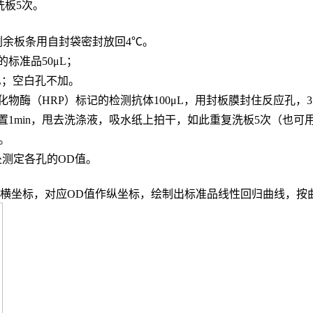
，洗板5次。
，剩余板条用自封袋密封放回4℃。
的标准品
50μL；
L；
空白孔不加。
化物酶（
HRP）标记的检测抗体100μL，用封板膜封住反应孔，3
置
1min，甩去洗涤液，吸水纸上拍干，如此重复洗板5次（也可
n。
波长处测定各孔的OD值。
度作横坐标，对应OD值作纵坐标，绘制出标准品线性回归曲线，