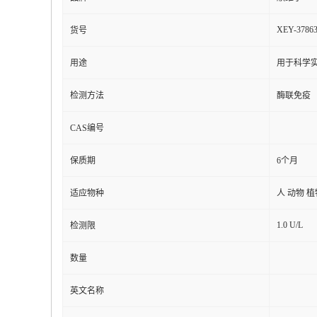
XEY-3786
货号
用途
用于科学实
检测方法
酶联免疫
CAS编号
保质期
6个月
适应物种
人 动物 
1.0 U/L
检测限
数量
英文名称