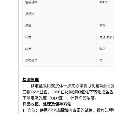
48T 96T
包装规格
标记物
98%
纯度
样本
血清,血浆
应用
科研
是否进口
否
检测原理
试剂盒采用双抗体一步夹心法酶联免疫吸附试
底物TMB显色，TMB在化物酶的催化下转化成蓝
下测定吸光度（OD 值），计算样品浓度。
样品收集、处理及保存方法
1. 血清：使用不含热原和内毒素的试管，操作过程