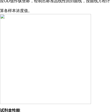
应OD值作纵坐标，绘制出标准品线性回归曲线，按曲线方程计
算各样本浓度值。
试剂盒性能