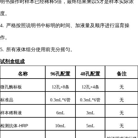
明书操作时样本已经稀释5倍，最终结果乘以5才是样本实际浓
度
。
4.
严格按照说明书中标明的时间、加液量及顺序进行温育操
作。
5.
所有液体组分使用前充分摇匀。
试剂盒组成
名称
96孔配置
48孔配置
备注
微孔酶标板
12孔×8条
12孔×4条
无
标准品
0.3mL*6管
0.3mL*6管
无
样本稀释液
6
mL
3
mL
无
检测抗体
-HRP
10mL
5mL
无