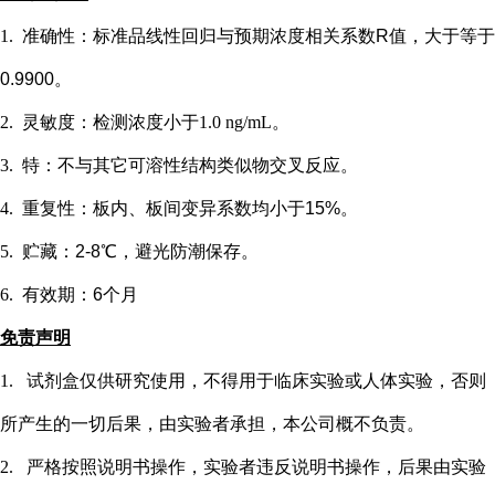
1.
准确性：标准品线性回归与预期浓度相关系数
R值，大于等于
0.9900。
2.
灵敏度：检测浓度小于
1.0 ng/mL
。
3.
特：不与其它可溶性结构类似物交叉反应。
4.
重复性：板内、板间变异系数均小于
15%。
5.
贮藏：
2-8℃，避光防潮保存。
6.
有效期：
6个月
免责声明
1.
试剂盒仅供研究使用，不得用于临床实验或
人
体实验，否则
所产生的一切后果，由实验者承担，本公司概不负责。
2.
严格按照说明书操作，实验者违反说明书操作，后果由实验