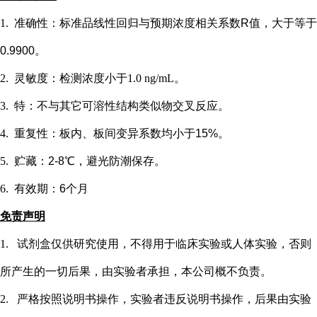
1.
准确性：标准品线性回归与预期浓度相关系数
R值，大于等于
0.9900。
2.
灵敏度：检测浓度小于
1.0 ng/mL
。
3.
特：不与其它可溶性结构类似物交叉反应。
4.
重复性：板内、板间变异系数均小于
15%。
5.
贮藏：
2-8℃，避光防潮保存。
6.
有效期：
6个月
免责声明
1.
试剂盒仅供研究使用，不得用于临床实验或
人
体实验，否则
所产生的一切后果，由实验者承担，本公司概不负责。
2.
严格按照说明书操作，实验者违反说明书操作，后果由实验