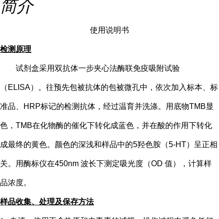
简介
使用说明书
检测原理
试剂盒采用双抗体一步夹心法酶联免疫吸附试验
（
ELISA）。往预先包被抗体的包被微孔中，依次加入标本、标
准品、HRP标记的检测抗体，经过温育并洗涤。用底物TMB显
色，TMB在化物酶的催化下转化成蓝色，并在酸的作用下转化
成最终的黄色。颜色的深浅和样品中的
5
羟色胺（
5-HT
）
呈正相
关。用酶标仪在
450nm 波长下测定吸光度（OD 值），计算样
品浓度。
样品收集、处理及保存方法