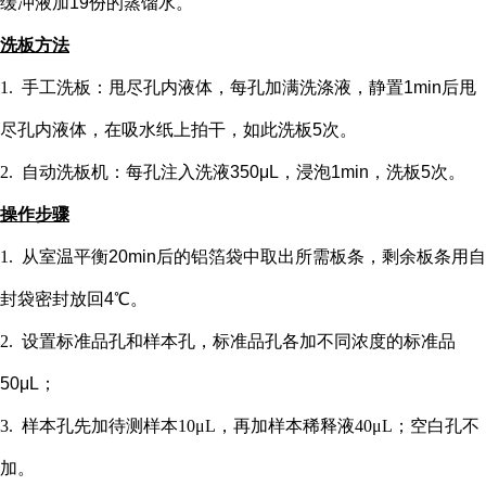
缓冲液加19份的蒸馏水。
洗板方法
1.
手工洗板：甩尽孔内液体，每孔加满洗涤液，静置
1min后甩
尽孔内液体，在吸水纸上拍干，如此洗板5次。
2.
自动洗板机：每孔注入洗液
350μL，浸泡1min，洗板5次。
操作步骤
1.
从室温平衡
20min后的铝箔袋中取出所需板条，剩余板条用自
封袋密封放回4℃。
2.
设置标准品孔和样本孔
，标准品孔各加不同浓度的标准品
50μL；
3.
样本孔先加
待测样本
10μL，再
加样本稀释液
4
0μL；
空白孔不
加。