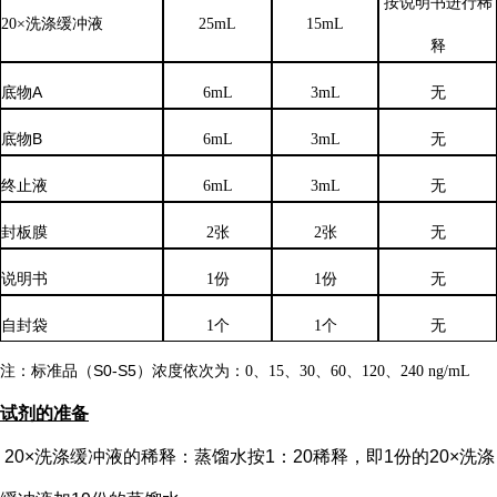
按说明书进行稀
20×洗涤缓冲液
25mL
15mL
释
底物
A
6mL
3mL
无
底物
B
6mL
3mL
无
终止液
6mL
3mL
无
封板膜
2张
2张
无
说明书
1份
1份
无
自封袋
1个
1个
无
注：标准品（
S0-S5）浓度
依次
为：
0、15、30、60、120、240 ng/mL
试剂的准备
20×洗涤缓冲液的稀释：蒸馏水按1：20稀释，即1份的20×洗涤