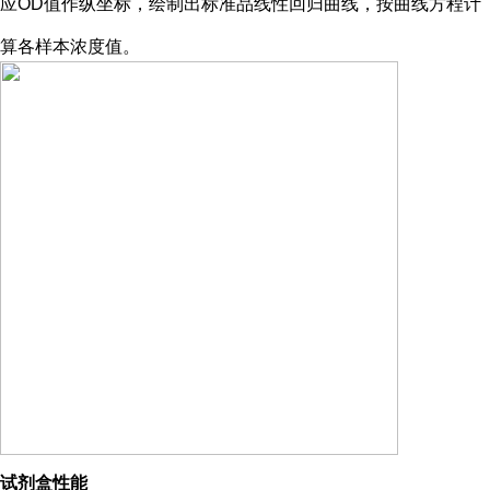
应OD值作纵坐标，绘制出标准品线性回归曲线，按曲线方程计
算各样本浓度值。
试剂盒性能