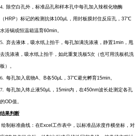
4.
除空白孔外，
标准品孔和样本孔中每孔加入辣根化物酶
（
HRP）标记的检测抗体100μL，用封板膜封住反应孔，37℃
水浴锅或恒温箱温育60min。
5.
弃去液体，吸水纸上拍干，每孔加满洗涤液，静置
1min，甩
去洗涤液，吸水纸上拍干，如此重复洗板5次（也可用洗板机洗
板）。
6.
每孔加入底物
A、B各50μL，37℃避光孵育15min。
7.
每孔加入终止液
50μL，15min内，在450nm波长处测定各孔
的OD值。
结果判断
绘制标准曲线：在
Excel工作表中，以标准品浓度作横坐标，对