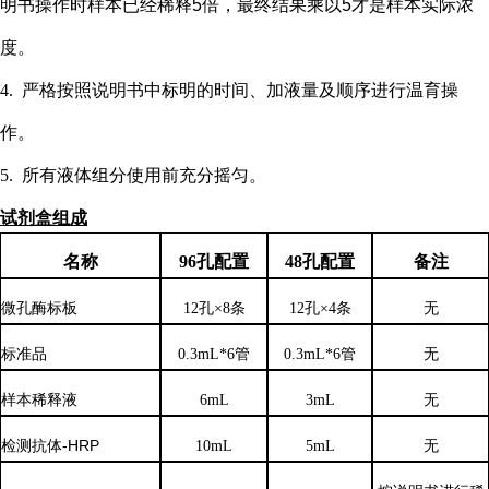
明书操作时样本已经稀释5倍，最终结果乘以5才是样本实际浓
度
。
4.
严格按照说明书中标明的时间、加液量及顺序进行温育操
作。
5.
所有液体组分使用前充分摇匀。
试剂盒组成
名称
96孔配置
48孔配置
备注
微孔酶标板
12孔×8条
12孔×4条
无
标准品
0.3mL*6管
0.3mL*6管
无
样本稀释液
6
mL
3
mL
无
检测抗体
-HRP
10mL
5mL
无