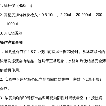
1.
酶标仪（
450nm）
2.
高精度加样器及枪头：
0.5-10uL、2-20uL、20-200uL、200-
1000uL
3.
37℃恒温箱
操作注意事项
1.
试剂盒保存在
2-8℃，使用前室温平衡20分钟。从冰箱取出的
浓缩洗涤液会有结晶，这属于正常现象，水浴加热使结晶完全溶
解后再使用。
2.
实验中不用的板条应立即放回自封袋中，密封（低温干燥）
保存。
3.
浓度为
0的S0号标准品即可视为阴性对照或者空白；按照说