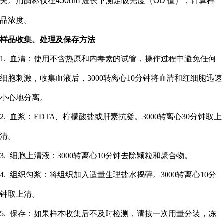
关。用酶标仪在
450nm 波长下测定吸光度（OD 值），计算样
品浓度。
样品收集、处理及保存方法
1. 血清：使用不含热原和内毒素的试管，操作过程中避免任何
细胞刺激，收集血液后，3000转离心10分钟将血清和红细胞迅速
小心地分离。
2. 血浆：EDTA、柠檬酸盐或肝素抗凝。3000转离心30分钟取上
清。
3. 细胞上清液：3000转离心10分钟去除颗粒和聚合物。
4. 组织匀浆：将组织加入适量生理盐水捣碎。3000转离心10分
钟取上清。
5. 保存：如果样本收集后不及时检测，请按一次用量分装，冻