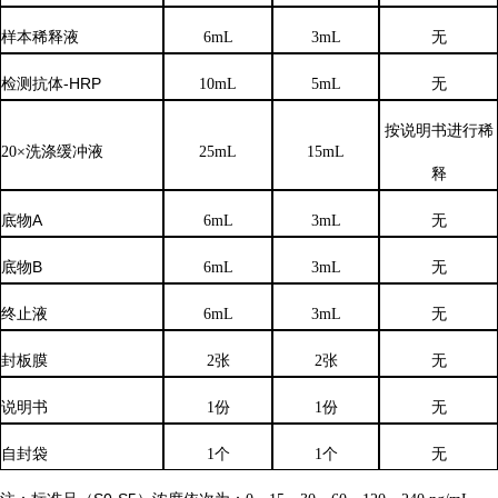
样本稀释液
6
mL
3
mL
无
检测抗体
-HRP
10mL
5mL
无
按说明书进行稀
20×洗涤缓冲液
25mL
15mL
释
底物
A
6mL
3mL
无
底物
B
6mL
3mL
无
终止液
6mL
3mL
无
封板膜
2张
2张
无
说明书
1份
1份
无
自封袋
1个
1个
无