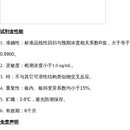
试剂盒性能
1.
准确性：标准品线性回归与预期浓度相关系数
R值，大于等于
0.9900。
2.
灵敏度：检测浓度小于
1.0 ng/mL
。
3.
特：不与其它可溶性结构类似物交叉反应。
4.
重复性：板内、板间变异系数均小于
15%。
5.
贮藏：
2-8℃，避光防潮保存。
6.
有效期：
6个月
免责声明