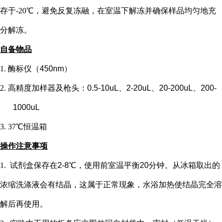
存于-20℃，避免反复冻融，在室温下解冻并确保样品均匀地充
分解冻。
自备物品
1.
酶标仪（
450nm）
2.
高精度加样器及枪头：
0.5-10uL、2-20uL、20-200uL、200-
1000uL
3.
37℃恒温箱
操作注意事项
1.
试剂盒保存在
2-8℃，使用前室温平衡20分钟。从冰箱取出的
浓缩洗涤液会有结晶，这属于正常现象，水浴加热使结晶完全溶
解后再使用。