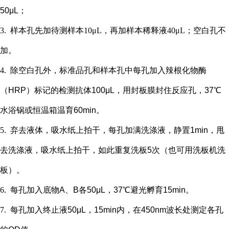
50μL；
3.
样本孔先加
待测样本
10μL，再
加样本稀释液
4
0μL；
空白孔不
加。
4.
除空白孔外，
标准品孔和样本孔中每孔加入辣根化物酶
（
HRP）标记的检测抗体100μL，用封板膜封住反应孔，37℃
水浴锅或恒温箱温育60min。
5.
弃去液体，吸水纸上拍干，每孔加满洗涤液，静置
1min，甩
去洗涤液，吸水纸上拍干，如此重复洗板5次（也可用洗板机洗
板）。
6.
每孔加入底物
A、B各50μL，37℃避光孵育15min。
7.
每孔加入终止液
50μL，15min内，在450nm波长处测定各孔