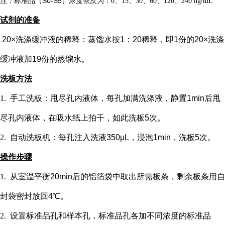
注：标准品（
S0-S5）浓度
依次
为：
0、15、30、60、120、240 ng/mL
试剂的准备
20×洗涤缓冲液的稀释：蒸馏水按1：20稀释，即1份的20×洗涤
缓冲液加19份的蒸馏水。
洗板方法
1.
手工洗板：甩尽孔内液体，每孔加满洗涤液，静置
1min后甩
尽孔内液体，在吸水纸上拍干，如此洗板5次。
2.
自动洗板机：每孔注入洗液
350μL，浸泡1min，洗板5次。
操作步骤
1.
从室温平衡
20min后的铝箔袋中取出所需板条，剩余板条用自
封袋密封放回4℃。
2.
设置标准品孔和样本孔
，标准品孔各加不同浓度的标准品