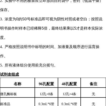
2.
实验中不用的板条应立即放回自封袋中，密封（低温干燥）
保存。
3.
浓度为
0的S0号标准品即可视为阴性对照或者空白；按照说
明书操作时样本已经稀释5倍，最终结果乘以5才是样本实际浓
度
。
4.
严格按照说明书中标明的时间、加液量及顺序进行温育操
作。
5.
所有液体组分使用前充分摇匀。
试剂盒组成
名称
96孔配置
48孔配置
备注
微孔酶标板
12孔×8条
12孔×4条
无
标准品
0.3mL*6管
0.3mL*6管
无