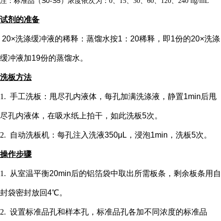
注：标准品（
S0-S5）浓度
依次
为：
0、15、30、60、120、240 ng/mL
试剂的准备
20×洗涤缓冲液的稀释：蒸馏水按1：20稀释，即1份的20×洗涤
缓冲液加19份的蒸馏水。
洗板方法
1.
手工洗板：甩尽孔内液体，每孔加满洗涤液，静置
1min后甩
尽孔内液体，在吸水纸上拍干，如此洗板5次。
2.
自动洗板机：每孔注入洗液
350μL，浸泡1min，洗板5次。
操作步骤
1.
从室温平衡
20min后的铝箔袋中取出所需板条，剩余板条用自
封袋密封放回4℃。
2.
设置标准品孔和样本孔
，标准品孔各加不同浓度的标准品