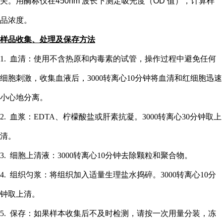
关。用酶标仪在
450nm 波长下测定吸光度（OD 值），计算样
品浓度。
样品收集、处理及保存方法
1. 血清：使用不含热原和内毒素的试管，操作过程中避免任何
细胞刺激，收集血液后，3000转离心10分钟将血清和红细胞迅速
小心地分离。
2. 血浆：EDTA、柠檬酸盐或肝素抗凝。3000转离心30分钟取上
清。
3. 细胞上清液：3000转离心10分钟去除颗粒和聚合物。
4. 组织匀浆：将组织加入适量生理盐水捣碎。3000转离心10分
钟取上清。
5. 保存：如果样本收集后不及时检测，请按一次用量分装，冻