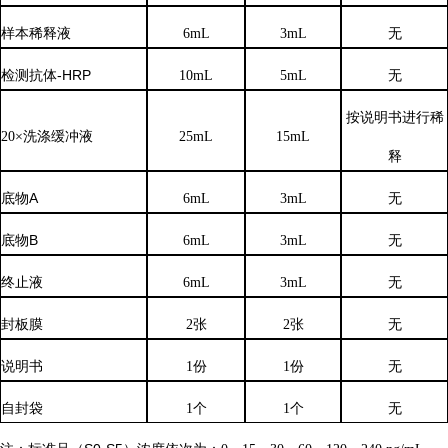
样本稀释液
6
mL
3
mL
无
检测抗体
-HRP
10mL
5mL
无
按说明书进行稀
20×洗涤缓冲液
25mL
15mL
释
底物
A
6mL
3mL
无
底物
B
6mL
3mL
无
终止液
6mL
3mL
无
封板膜
2张
2张
无
说明书
1份
1份
无
自封袋
1个
1个
无