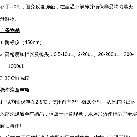
存于-20℃，避免反复冻融，在室温下解冻并确保样品均匀地充
分解冻。
自备物品
1.
酶标仪（
450nm）
2.
高精度加样器及枪头：
0.5-10uL、2-20uL、20-200uL、200-
1000uL
3.
37℃恒温箱
操作注意事项
1.
试剂盒保存在
2-8℃，使用前室温平衡20分钟。从冰箱取出的
浓缩洗涤液会有结晶，这属于正常现象，水浴加热使结晶完全溶
解后再使用。