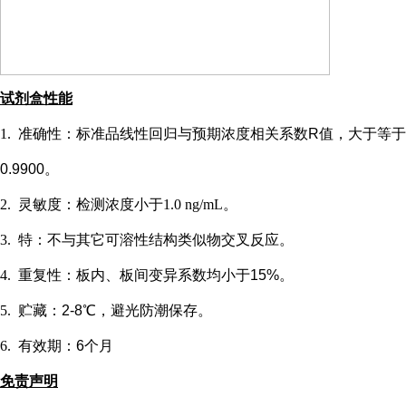
试剂盒性能
1.
准确性：标准品线性回归与预期浓度相关系数
R值，大于等于
0.9900。
2.
灵敏度：检测浓度小于
1.0 ng/mL
。
3.
特：不与其它可溶性结构类似物交叉反应。
4.
重复性：板内、板间变异系数均小于
15%。
5.
贮藏：
2-8℃，避光防潮保存。
6.
有效期：
6个月
免责声明