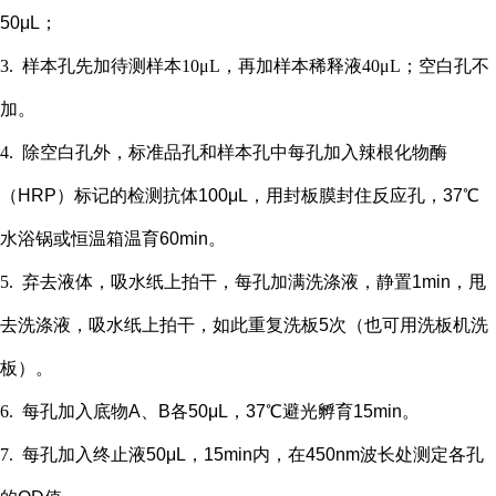
50μL；
3.
样本孔先加
待测样本
10μL，再
加样本稀释液
4
0μL；
空白孔不
加。
4.
除空白孔外，
标准品孔和样本孔中每孔加入辣根化物酶
（
HRP）标记的检测抗体100μL，用封板膜封住反应孔，37℃
水浴锅或恒温箱温育60min。
5.
弃去液体，吸水纸上拍干，每孔加满洗涤液，静置
1min，甩
去洗涤液，吸水纸上拍干，如此重复洗板5次（也可用洗板机洗
板）。
6.
每孔加入底物
A、B各50μL，37℃避光孵育15min。
7.
每孔加入终止液
50μL，15min内，在450nm波长处测定各孔