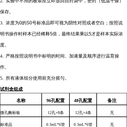
2.
实验中不用的板条应立即放回自封袋中，密封（低温干燥）
保存。
3.
浓度为
0的S0号标准品即可视为阴性对照或者空白；按照说
明书操作时样本已经稀释5倍，最终结果乘以5才是样本实际浓
度
。
4.
严格按照说明书中标明的时间、加液量及顺序进行温育操
作。
5.
所有液体组分使用前充分摇匀。
试剂盒组成
名称
96孔配置
48孔配置
备注
微孔酶标板
12孔×8条
12孔×4条
无
标准品
0.3mL*6管
0.3mL*6管
无