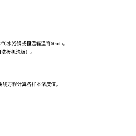
7℃水浴锅或恒温箱温育60min。
用洗板机洗板）。
按曲线方程计算各样本浓度值。