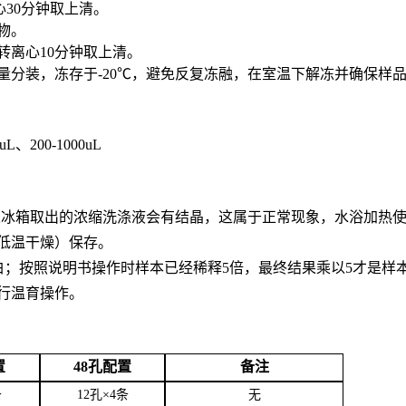
心30分钟取上清。
合物。
0转离心10分钟取上清。
用量分装，冻存于-20℃，避免反复冻融，在室温下解冻并确保样
0uL、200-1000uL
。从冰箱取出的浓缩洗涤液会有结晶，这属于正常现象，水浴加热
低温干燥）保存。
白；按照说明书操作时样本已经稀释5倍，最终结果乘以5才是样
行温育操作。
置
48孔配置
备注
条
12孔×4条
无