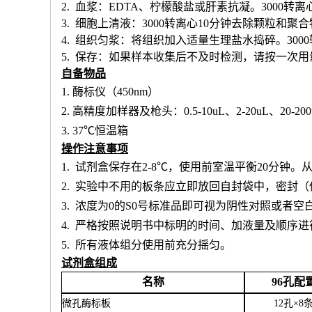
2. 血浆：EDTA、柠檬酸盐或肝素抗凝。3000转离
3. 细胞上清液：3000转离心10分钟去除颗粒和聚
4. 组织匀浆：将组织加入适量生理盐水捣碎。300
5. 保存：如果样本收集后不及时检测，请按一次
自备物品
1.
酶标仪（
450nm）
2.
高精度加样器及枪头：
0.5-10uL、2-20uL、20-20
3.
37℃恒温箱
操作注意事项
1.
试剂盒保存在
2-8℃，使用前室温平衡20分钟
2.
实验中不用的板条应立即放回自封袋中，密封（
3.
浓度为
0的S0号标准品即可视为阴性对照或者空
4.
严格按照说明书中标明的时间、加液量及顺序进
5.
所有液体组分使用前充分摇匀。
试剂盒组成
名称
96孔配
微孔酶标板
12孔×8