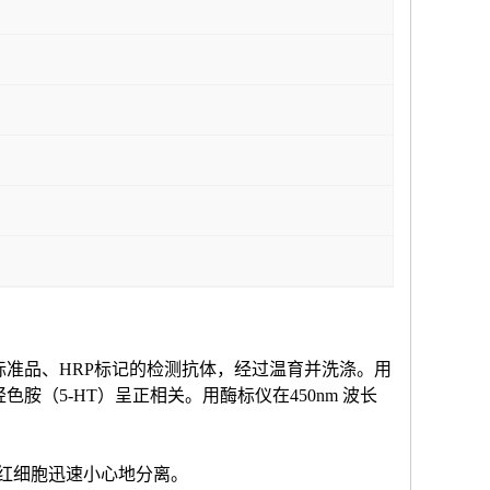
标准品、HRP标记的检测抗体，经过温育并洗涤。用
羟色胺（
5-HT
）
呈正相关。用酶标仪在
450nm 波长
和红细胞迅速小心地分离。