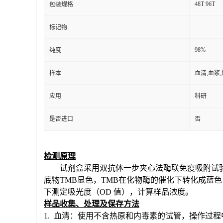
48T 96T
包装规格
标记物
98%
纯度
样本
血清,血浆
应用
科研
是否进口
否
检测原理
试剂盒采用双抗体一步夹心法酶联免疫吸附试
底物TMB显色，TMB在化物酶的催化下转化成蓝
下测定吸光度（OD 值），计算样品浓度。
样品收集、处理及保存方法
1. 血清：使用不含热原和内毒素的试管，操作过程