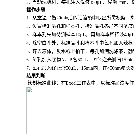
2.
自动洗板机：每孔注入洗液
350μL，浸泡1min
操作步骤
1.
从室温平衡
20min后的铝箔袋中取出所需板条
2.
设置标准品孔和样本孔
，标准品孔各加不同浓度
3.
样本孔先加
待测样本
10μL，再
加样本稀释液
4
0μ
4.
除空白孔外，
标准品孔和样本孔中每孔加入辣根
5.
弃去液体，吸水纸上拍干，每孔加满洗涤液，静
6.
每孔加入底物
A、B各50μL，37℃避光孵育15mi
7.
每孔加入终止液
50μL，15min内，在450nm
结果判断
绘制标准曲线：在
Excel工作表中，以标准品浓