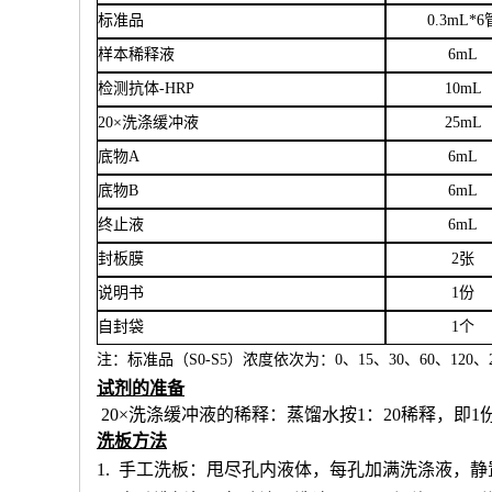
标准品
0.3mL*6
样本稀释液
6
mL
检测抗体
-HRP
10mL
20×洗涤缓冲液
25mL
底物
A
6mL
底物
B
6mL
终止液
6mL
封板膜
2张
说明书
1份
自封袋
1个
注：标准品（
S0-S5）浓度
依次
为：
0、15、30、60、120、2
试剂的准备
20×洗涤缓冲液的稀释：蒸馏水按1：20稀释，即1
洗板方法
1.
手工洗板：甩尽孔内液体，每孔加满洗涤液，静