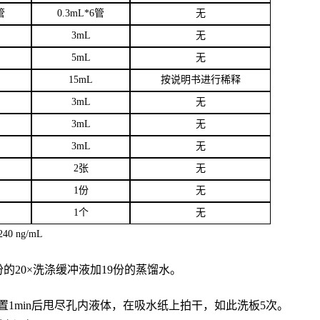
管
0.3mL*6管
无
3
mL
无
5mL
无
15mL
按说明书进行稀释
3mL
无
3mL
无
3mL
无
2张
无
1份
无
1个
无
40 ng/mL
份的20×洗涤缓冲液加19份的蒸馏水。
置
1min后甩尽孔内液体，在吸水纸上拍干，如此洗板5次。