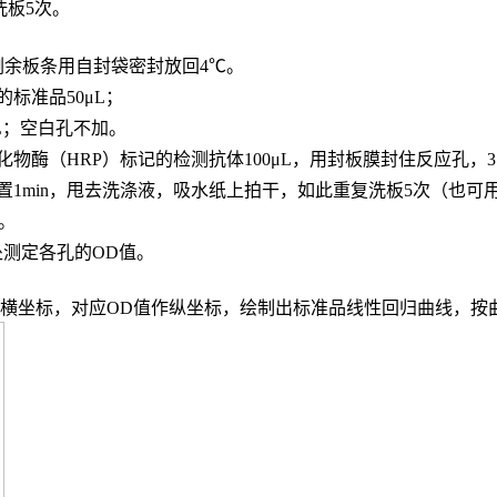
，洗板5次。
，剩余板条用自封袋密封放回4℃。
的标准品
50μL；
L；
空白孔不加。
化物酶（
HRP）标记的检测抗体100μL，用封板膜封住反应孔，3
置
1min，甩去洗涤液，吸水纸上拍干，如此重复洗板5次（也可
n。
波长处测定各孔的OD值。
度作横坐标，对应OD值作纵坐标，绘制出标准品线性回归曲线，