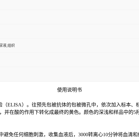
,尿液,组织
使用说明书
验（
ELISA）。往预先包被抗体的包被微孔中，依次加入标本、
色，并在酸的作用下转化成最终的黄色。颜色的深浅和样品中的
5
中避免任何细胞刺激，收集血液后，3000转离心10分钟将血清