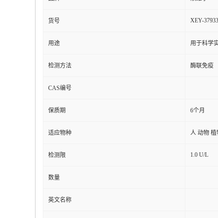
XEY-3793
货号
用途
用于科学实
检测方法
酶联免疫
CAS编号
保质期
6个月
适应物种
人 动物 
1.0 U/L
检测限
数量
英文名称