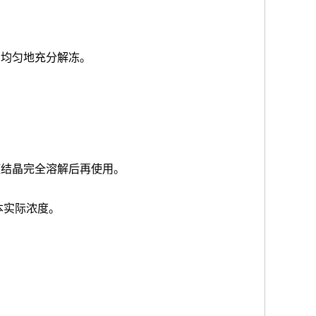
品均匀地充分解冻。
使结晶完全溶解后再使用。
本实际浓度
。