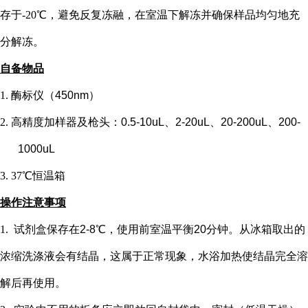
存于-20℃，避免反复冻融，在室温下解冻并确保样品均匀地充
分解冻。
自备物品
1.
酶标仪（
450nm）
2.
高精度加样器及枪头：
0.5-10uL、2-20uL、20-200uL、200-
1000uL
3.
37℃恒温箱
操作注意事项
1.
试剂盒保存在
2-8℃，使用前室温平衡20分钟。从冰箱取出的
浓缩洗涤液会有结晶，这属于正常现象，水浴加热使结晶完全溶
解后再使用。