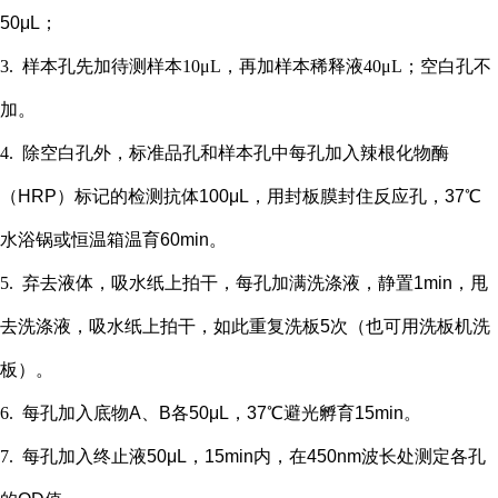
50μL；
3.
样本孔先加
待测样本
10μL，再
加样本稀释液
4
0μL；
空白孔不
加。
4.
除空白孔外，
标准品孔和样本孔中每孔加入辣根化物酶
（
HRP）标记的检测抗体100μL，用封板膜封住反应孔，37℃
水浴锅或恒温箱温育60min。
5.
弃去液体，吸水纸上拍干，每孔加满洗涤液，静置
1min，甩
去洗涤液，吸水纸上拍干，如此重复洗板5次（也可用洗板机洗
板）。
6.
每孔加入底物
A、B各50μL，37℃避光孵育15min。
7.
每孔加入终止液
50μL，15min内，在450nm波长处测定各孔