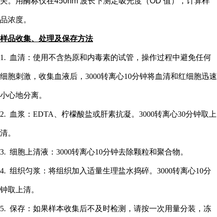
关。用酶标仪在
450nm 波长下测定吸光度（OD 值），计算样
品浓度。
样品收集、处理及保存方法
1. 血清：使用不含热原和内毒素的试管，操作过程中避免任何
细胞刺激，收集血液后，3000转离心10分钟将血清和红细胞迅速
小心地分离。
2. 血浆：EDTA、柠檬酸盐或肝素抗凝。3000转离心30分钟取上
清。
3. 细胞上清液：3000转离心10分钟去除颗粒和聚合物。
4. 组织匀浆：将组织加入适量生理盐水捣碎。3000转离心10分
钟取上清。
5. 保存：如果样本收集后不及时检测，请按一次用量分装，冻