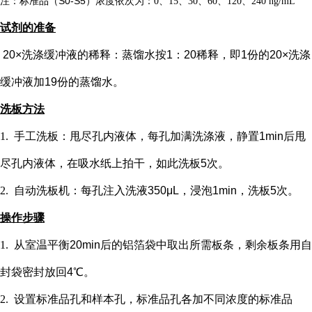
注：标准品（
S0-S5）浓度
依次
为：
0、15、30、60、120、240 ng/mL
试剂的准备
20×洗涤缓冲液的稀释：蒸馏水按1：20稀释，即1份的20×洗涤
缓冲液加19份的蒸馏水。
洗板方法
1.
手工洗板：甩尽孔内液体，每孔加满洗涤液，静置
1min后甩
尽孔内液体，在吸水纸上拍干，如此洗板5次。
2.
自动洗板机：每孔注入洗液
350μL，浸泡1min，洗板5次。
操作步骤
1.
从室温平衡
20min后的铝箔袋中取出所需板条，剩余板条用自
封袋密封放回4℃。
2.
设置标准品孔和样本孔
，标准品孔各加不同浓度的标准品