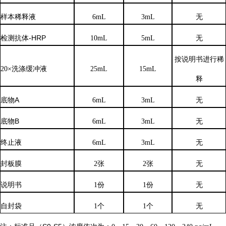
样本稀释液
6
mL
3
mL
无
检测抗体
-HRP
10mL
5mL
无
按说明书进行稀
20×洗涤缓冲液
25mL
15mL
释
底物
A
6mL
3mL
无
底物
B
6mL
3mL
无
终止液
6mL
3mL
无
封板膜
2张
2张
无
说明书
1份
1份
无
自封袋
1个
1个
无