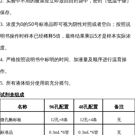
2.
实验中不用的板条应立即放回自封袋中，密封（低温干燥）
保存。
3.
浓度为
0的S0号标准品即可视为阴性对照或者空白；按照说
明书操作时样本已经稀释5倍，最终结果乘以5才是样本实际浓
度
。
4.
严格按照说明书中标明的时间、加液量及顺序进行温育操
作。
5.
所有液体组分使用前充分摇匀。
试剂盒组成
名称
96孔配置
48孔配置
备注
微孔酶标板
12孔×8条
12孔×4条
无
标准品
0.3mL*6管
0.3mL*6管
无