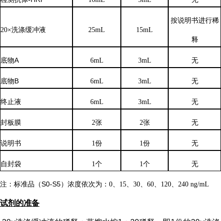
按说明书进行稀
20×洗涤缓冲液
25mL
15mL
释
底物
A
6mL
3mL
无
底物
B
6mL
3mL
无
终止液
6mL
3mL
无
封板膜
2张
2张
无
说明书
1份
1份
无
自封袋
1个
1个
无
注：标准品（
S0-S5）浓度
依次
为：
0、15、30、60、120、240 ng/mL
试剂的准备