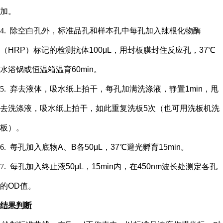
加。
4.
除空白孔外，
标准品孔和样本孔中每孔加入辣根化物酶
（
HRP）标记的检测抗体100μL，用封板膜封住反应孔，37℃
水浴锅或恒温箱温育60min。
5.
弃去液体，吸水纸上拍干，每孔加满洗涤液，静置
1min，甩
去洗涤液，吸水纸上拍干，如此重复洗板5次（也可用洗板机洗
板）。
6.
每孔加入底物
A、B各50μL，37℃避光孵育15min。
7.
每孔加入终止液
50μL，15min内，在450nm波长处测定各孔
的OD值。
结果判断