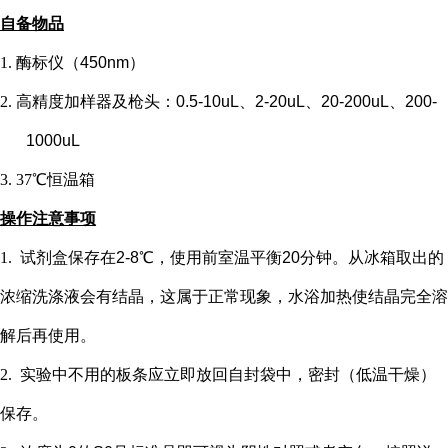
自备物品
1.
酶标仪（
450nm）
2.
高精度加样器及枪头：
0.5-10uL、2-20uL、20-200uL、200-
1000uL
3.
37℃恒温箱
操作注意事项
1.
试剂盒保存在
2-8℃，使用前室温平衡20分钟。从冰箱取出的
浓缩洗涤液会有结晶，这属于正常现象，水浴加热使结晶完全溶
解后再使用。
2.
实验中不用的板条应立即放回自封袋中，密封（低温干燥）
保存。