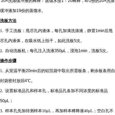
20×洗涤缓冲液的稀释：蒸馏水按1：20稀释，即1份的20×洗涤
缓冲液加19份的蒸馏水。
洗板方法
1.
手工洗板：甩尽孔内液体，每孔加满洗涤液，静置
1min后甩
尽孔内液体，在吸水纸上拍干，如此洗板5次。
2.
自动洗板机：每孔注入洗液
350μL，浸泡1min，洗板5次。
操作步骤
1.
从室温平衡
20min后的铝箔袋中取出所需板条，剩余板条用自
封袋密封放回4℃。
2.
设置标准品孔和样本孔
，标准品孔各加不同浓度的标准品
50μL；
3.
样本孔先加
待测样本
10μL，再
加样本稀释液
4
0μL；
空白孔不