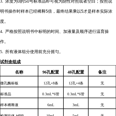
3.
浓度为
0的S0号标准品即可视为阴性对照或者空白；按照说
明书操作时样本已经稀释5倍，最终结果乘以5才是样本实际浓
度
。
4.
严格按照说明书中标明的时间、加液量及顺序进行温育操
作。
5.
所有液体组分使用前充分摇匀。
试剂盒组成
名称
96孔配置
48孔配置
备注
微孔酶标板
12孔×8条
12孔×4条
无
标准品
0.3mL*6管
0.3mL*6管
无
样本稀释液
6
mL
3
mL
无
检测抗体
-HRP
10mL
5mL
无