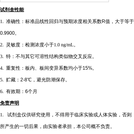
试剂盒性能
1.
准确性：标准品线性回归与预期浓度相关系数
R值，大于等于
0.9900。
2.
灵敏度：检测浓度小于
1.0 ng/mL
。
3.
特：不与其它可溶性结构类似物交叉反应。
4.
重复性：板内、板间变异系数均小于
15%。
5.
贮藏：
2-8℃，避光防潮保存。
6.
有效期：
6个月
免责声明
1.
试剂盒仅供研究使用，不得用于临床实验或
人
体实验，否则
所产生的一切后果，由实验者承担，本公司概不负责。