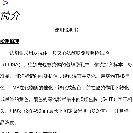
>
简介
使用说明书
检测原理
试剂盒采用双抗体一步夹心法酶联免疫吸附试验
（
ELISA）。往预先包被抗体的包被微孔中，依次加入标本、标
准品、HRP标记的检测抗体，经过温育并洗涤。用底物TMB显
色，TMB在化物酶的催化下转化成蓝色，并在酸的作用下转化
成最终的黄色。颜色的深浅和样品中的
5
羟色胺（
5-HT
）
呈正相
关。用酶标仪在
450nm 波长下测定吸光度（OD 值），计算样
品浓度。