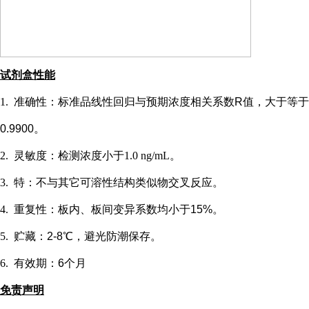
试剂盒性能
1.
准确性：标准品线性回归与预期浓度相关系数
R值，大于等于
0.9900。
2.
灵敏度：检测浓度小于
1.0 ng/mL
。
3.
特：不与其它可溶性结构类似物交叉反应。
4.
重复性：板内、板间变异系数均小于
15%。
5.
贮藏：
2-8℃，避光防潮保存。
6.
有效期：
6个月
免责声明