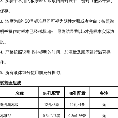
2.
实验中不用的板条应立即放回自封袋中，密封（低温干燥）
保存。
3.
浓度为
0的S0号标准品即可视为阴性对照或者空白；按照说
明书操作时样本已经稀释5倍，最终结果乘以5才是样本实际浓
度
。
4.
严格按照说明书中标明的时间、加液量及顺序进行温育操
作。
5.
所有液体组分使用前充分摇匀。
试剂盒组成
名称
96孔配置
48孔配置
备注
微孔酶标板
12孔×8条
12孔×4条
无
标准品
0.3mL*6管
0.3mL*6管
无