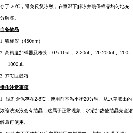
存于-20℃，避免反复冻融，在室温下解冻并确保样品均匀地充
分解冻。
自备物品
1.
酶标仪（
450nm）
2.
高精度加样器及枪头：
0.5-10uL、2-20uL、20-200uL、200-
1000uL
3.
37℃恒温箱
操作注意事项
1.
试剂盒保存在
2-8℃，使用前室温平衡20分钟。从冰箱取出的
浓缩洗涤液会有结晶，这属于正常现象，水浴加热使结晶完全溶
解后再使用。