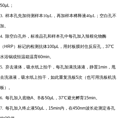
50μL；
3.
样本孔先加
待测样本
10μL，再
加样本稀释液
4
0μL；
空白孔不
加。
4.
除空白孔外，
标准品孔和样本孔中每孔加入辣根化物酶
（
HRP）标记的检测抗体100μL，用封板膜封住反应孔，37℃
水浴锅或恒温箱温育60min。
5.
弃去液体，吸水纸上拍干，每孔加满洗涤液，静置
1min，甩
去洗涤液，吸水纸上拍干，如此重复洗板5次（也可用洗板机洗
板）。
6.
每孔加入底物
A、B各50μL，37℃避光孵育15min。
7.
每孔加入终止液
50μL，15min内，在450nm波长处测定各孔