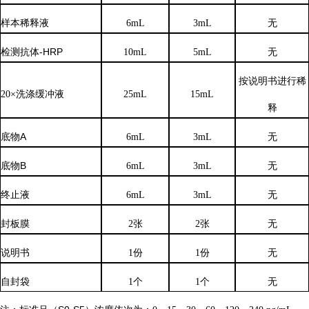
样本稀释液
6
mL
3
mL
无
检测抗体
-HRP
10mL
5mL
无
按说明书进行稀
20×洗涤缓冲液
25mL
15mL
释
底物
A
6mL
3mL
无
底物
B
6mL
3mL
无
终止液
6mL
3mL
无
封板膜
2张
2张
无
说明书
1份
1份
无
自封袋
1个
1个
无