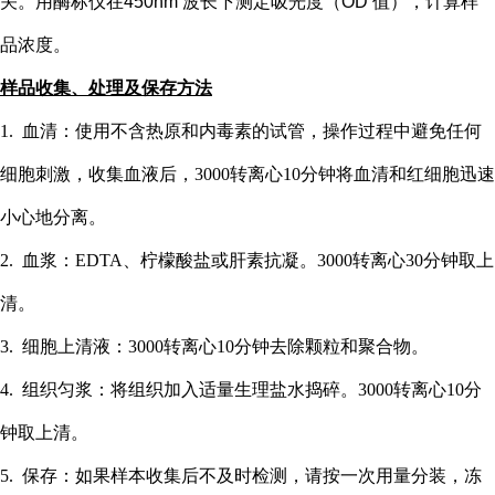
关。用酶标仪在
450nm 波长下测定吸光度（OD 值），计算样
品浓度。
样品收集、处理及保存方法
1. 血清：使用不含热原和内毒素的试管，操作过程中避免任何
细胞刺激，收集血液后，3000转离心10分钟将血清和红细胞迅速
小心地分离。
2. 血浆：EDTA、柠檬酸盐或肝素抗凝。3000转离心30分钟取上
清。
3. 细胞上清液：3000转离心10分钟去除颗粒和聚合物。
4. 组织匀浆：将组织加入适量生理盐水捣碎。3000转离心10分
钟取上清。
5. 保存：如果样本收集后不及时检测，请按一次用量分装，冻