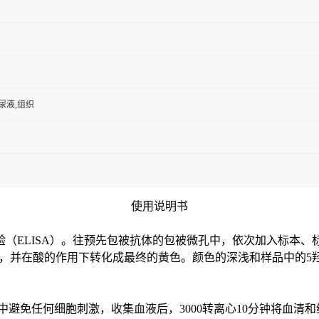
,尿液,组织
使用说明书
验（
ELISA）。往预先包被抗体的包被微孔中，依次加入标本、
色，并在酸的作用下转化成最终的黄色。颜色的深浅和样品中的
5
中避免任何细胞刺激，收集血液后，3000转离心10分钟将血清