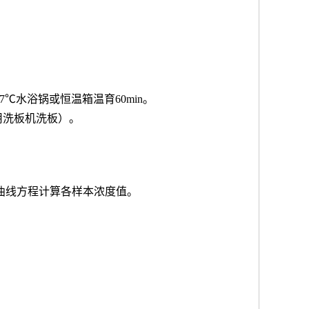
7℃水浴锅或恒温箱温育60min。
用洗板机洗板）。
按曲线方程计算各样本浓度值。