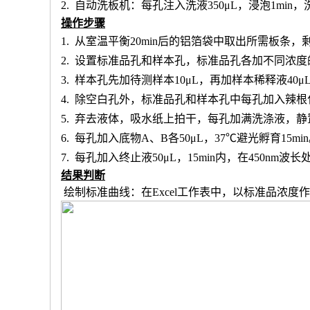
2.
自动洗板机：每孔注入洗液
350μL，浸泡1min
操作步骤
1.
从室温平衡
20min后的铝箔袋中取出所需板条
2.
设置标准品孔和样本孔
，标准品孔各加不同浓度
3.
样本孔先加
待测样本
10μL，再
加样本稀释液
4
0μ
4.
除空白孔外，
标准品孔和样本孔中每孔加入辣根
5.
弃去液体，吸水纸上拍干，每孔加满洗涤液，静
6.
每孔加入底物
A、B各50μL，37℃避光孵育15mi
7.
每孔加入终止液
50μL，15min内，在450nm
结果判断
绘制标准曲线：在
Excel工作表中，以标准品浓