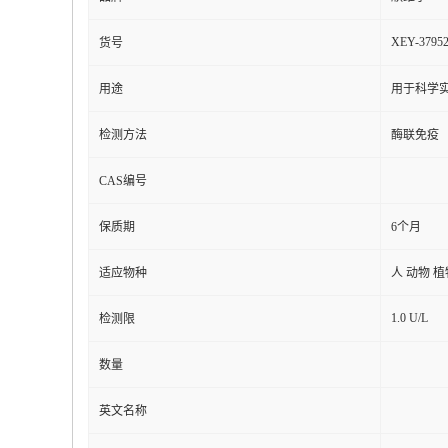
XEY-3795
货号
用途
用于科学实
检测方法
酶联免疫
CAS编号
保质期
6个月
适应物种
人 动物 
1.0 U/L
检测限
数量
英文名称