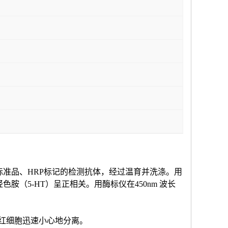
标准品、HRP标记的检测抗体，经过温育并洗涤。用
羟色胺（
5-HT
）
呈正相关。用酶标仪在
450nm 波长
和红细胞迅速小心地分离。