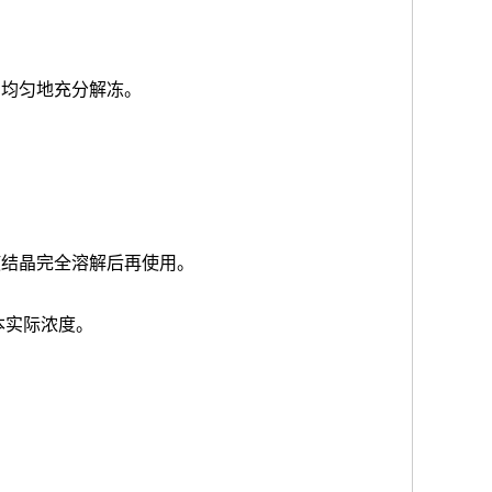
品均匀地充分解冻。
使结晶完全溶解后再使用。
本实际浓度
。