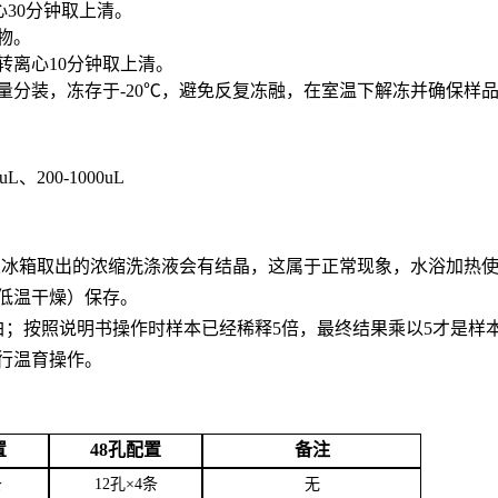
心30分钟取上清。
合物。
0转离心10分钟取上清。
用量分装，冻存于-20℃，避免反复冻融，在室温下解冻并确保样
0uL、200-1000uL
。从冰箱取出的浓缩洗涤液会有结晶，这属于正常现象，水浴加热
低温干燥）保存。
白；按照说明书操作时样本已经稀释5倍，最终结果乘以5才是样
行温育操作。
置
48孔配置
备注
条
12孔×4条
无