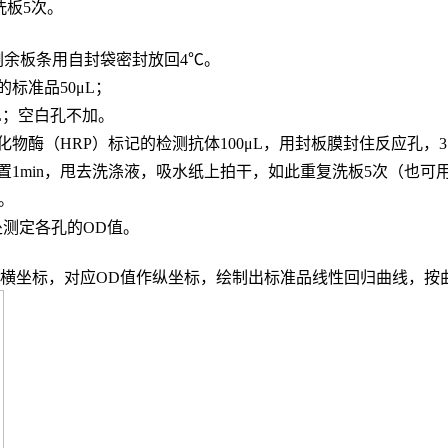
，洗板5次。
，剩余板条用自封袋密封放回4℃。
的标准品
50μL；
L；
空白孔不加。
化物酶（
HRP）标记的检测抗体100μL，用封板膜封住反应孔，3
置
1min，甩去洗涤液，吸水纸上拍干，如此重复洗板5次（也可
n。
波长处测定各孔的OD值。
度作横坐标，对应OD值作纵坐标，绘制出标准品线性回归曲线，