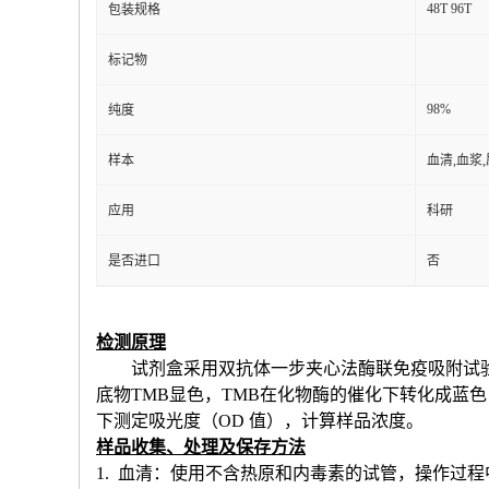
48T 96T
包装规格
标记物
98%
纯度
样本
血清,血浆
应用
科研
是否进口
否
检测原理
试剂盒采用双抗体一步夹心法酶联免疫吸附试
底物TMB显色，TMB在化物酶的催化下转化成蓝
下测定吸光度（OD 值），计算样品浓度。
样品收集、处理及保存方法
1. 血清：使用不含热原和内毒素的试管，操作过程