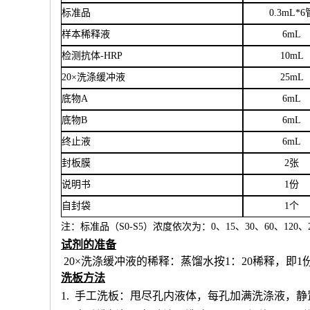
标准品
0.3mL*6
样本稀释液
6
mL
检测抗体
-HRP
10mL
20×洗涤缓冲液
25mL
底物
A
6mL
底物
B
6mL
终止液
6mL
封板膜
2张
说明书
1份
自封袋
1个
注：标准品（
S0-S5）浓度
依次
为：
0、15、30、60、120、2
试剂的准备
20×洗涤缓冲液的稀释：蒸馏水按1：20稀释，即1
洗板方法
1.
手工洗板：甩尽孔内液体，每孔加满洗涤液，静