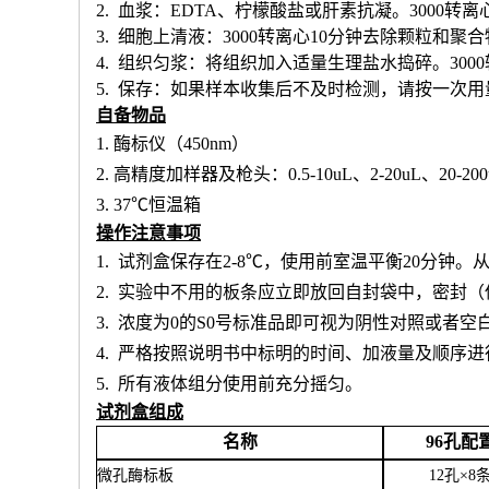
2. 血浆：EDTA、柠檬酸盐或肝素抗凝。3000转离
3. 细胞上清液：3000转离心10分钟去除颗粒和聚
4. 组织匀浆：将组织加入适量生理盐水捣碎。300
5. 保存：如果样本收集后不及时检测，请按一次
自备物品
1.
酶标仪（
450nm）
2.
高精度加样器及枪头：
0.5-10uL、2-20uL、20-20
3.
37℃恒温箱
操作注意事项
1.
试剂盒保存在
2-8℃，使用前室温平衡20分钟
2.
实验中不用的板条应立即放回自封袋中，密封（
3.
浓度为
0的S0号标准品即可视为阴性对照或者空
4.
严格按照说明书中标明的时间、加液量及顺序进
5.
所有液体组分使用前充分摇匀。
试剂盒组成
名称
96孔配
微孔酶标板
12孔×8