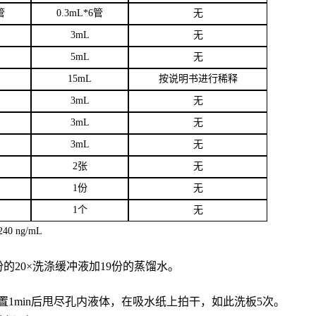
管
0.3mL*6管
无
3
mL
无
5mL
无
15mL
按说明书进行稀释
3mL
无
3mL
无
3mL
无
2张
无
1份
无
1个
无
40 ng/mL
份的20×洗涤缓冲液加19份的蒸馏水。
置
1min后甩尽孔内液体，在吸水纸上拍干，如此洗板5次。