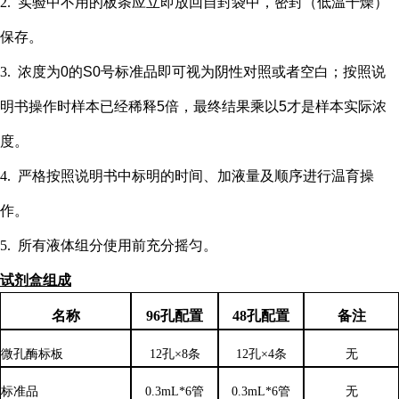
2.
实验中不用的板条应立即放回自封袋中，密封（低温干燥）
保存。
3.
浓度为
0的S0号标准品即可视为阴性对照或者空白；按照说
明书操作时样本已经稀释5倍，最终结果乘以5才是样本实际浓
度
。
4.
严格按照说明书中标明的时间、加液量及顺序进行温育操
作。
5.
所有液体组分使用前充分摇匀。
试剂盒组成
名称
96孔配置
48孔配置
备注
微孔酶标板
12孔×8条
12孔×4条
无
标准品
0.3mL*6管
0.3mL*6管
无