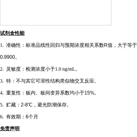
试剂盒性能
1.
准确性：标准品线性回归与预期浓度相关系数
R值，大于等于
0.9900。
2.
灵敏度：检测浓度小于
1.0 ng/mL
。
3.
特：不与其它可溶性结构类似物交叉反应。
4.
重复性：板内、板间变异系数均小于
15%。
5.
贮藏：
2-8℃，避光防潮保存。
6.
有效期：
6个月
免责声明