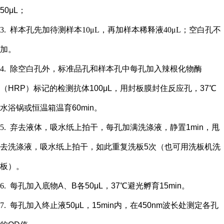
50μL；
3.
样本孔先加
待测样本
10μL，再
加样本稀释液
4
0μL；
空白孔不
加。
4.
除空白孔外，
标准品孔和样本孔中每孔加入辣根化物酶
（
HRP）标记的检测抗体100μL，用封板膜封住反应孔，37℃
水浴锅或恒温箱温育60min。
5.
弃去液体，吸水纸上拍干，每孔加满洗涤液，静置
1min，甩
去洗涤液，吸水纸上拍干，如此重复洗板5次（也可用洗板机洗
板）。
6.
每孔加入底物
A、B各50μL，37℃避光孵育15min。
7.
每孔加入终止液
50μL，15min内，在450nm波长处测定各孔