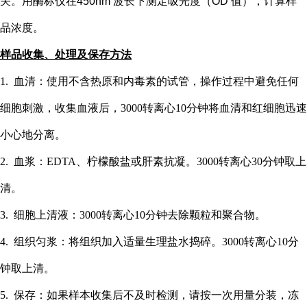
关。用酶标仪在
450nm 波长下测定吸光度（OD 值），计算样
品浓度。
样品收集、处理及保存方法
1. 血清：使用不含热原和内毒素的试管，操作过程中避免任何
细胞刺激，收集血液后，3000转离心10分钟将血清和红细胞迅速
小心地分离。
2. 血浆：EDTA、柠檬酸盐或肝素抗凝。3000转离心30分钟取上
清。
3. 细胞上清液：3000转离心10分钟去除颗粒和聚合物。
4. 组织匀浆：将组织加入适量生理盐水捣碎。3000转离心10分
钟取上清。
5. 保存：如果样本收集后不及时检测，请按一次用量分装，冻