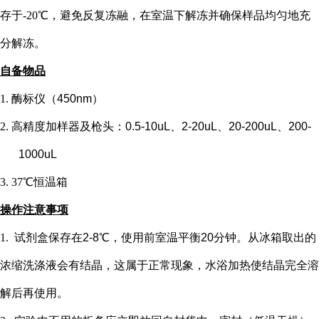
存于-20℃，避免反复冻融，在室温下解冻并确保样品均匀地充
分解冻。
自备物品
1.
酶标仪（
450nm）
2.
高精度加样器及枪头：
0.5-10uL、2-20uL、20-200uL、200-
1000uL
3.
37℃恒温箱
操作注意事项
1.
试剂盒保存在
2-8℃，使用前室温平衡20分钟。从冰箱取出的
浓缩洗涤液会有结晶，这属于正常现象，水浴加热使结晶完全溶
解后再使用。