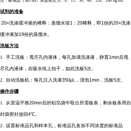
注：标准品（
S0-S5）浓度
依次
为：
0、15、30、60、120、240 ng/mL
试剂的准备
20×洗涤缓冲液的稀释：蒸馏水按1：20稀释，即1份的20×洗涤
缓冲液加19份的蒸馏水。
洗板方法
1.
手工洗板：甩尽孔内液体，每孔加满洗涤液，静置
1min后甩
尽孔内液体，在吸水纸上拍干，如此洗板5次。
2.
自动洗板机：每孔注入洗液
350μL，浸泡1min，洗板5次。
操作步骤
1.
从室温平衡
20min后的铝箔袋中取出所需板条，剩余板条用自
封袋密封放回4℃。
2.
设置标准品孔和样本孔
，标准品孔各加不同浓度的标准品