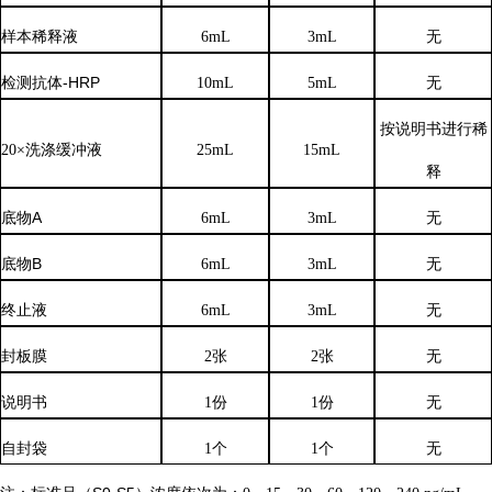
样本稀释液
6
mL
3
mL
无
检测抗体
-HRP
10mL
5mL
无
按说明书进行稀
20×洗涤缓冲液
25mL
15mL
释
底物
A
6mL
3mL
无
底物
B
6mL
3mL
无
终止液
6mL
3mL
无
封板膜
2张
2张
无
说明书
1份
1份
无
自封袋
1个
1个
无