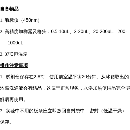
自备物品
1.
酶标仪（
450nm）
2.
高精度加样器及枪头：
0.5-10uL、2-20uL、20-200uL、200-
1000uL
3.
37℃恒温箱
操作注意事项
1.
试剂盒保存在
2-8℃，使用前室温平衡20分钟。从冰箱取出的
浓缩洗涤液会有结晶，这属于正常现象，水浴加热使结晶完全溶
解后再使用。
2.
实验中不用的板条应立即放回自封袋中，密封（低温干燥）
保存。