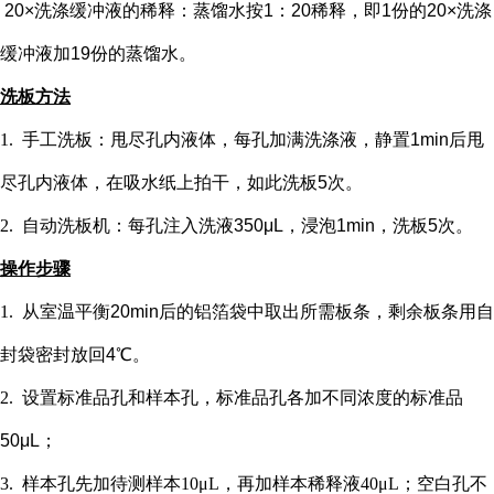
20×洗涤缓冲液的稀释：蒸馏水按1：20稀释，即1份的20×洗涤
缓冲液加19份的蒸馏水。
洗板方法
1.
手工洗板：甩尽孔内液体，每孔加满洗涤液，静置
1min后甩
尽孔内液体，在吸水纸上拍干，如此洗板5次。
2.
自动洗板机：每孔注入洗液
350μL，浸泡1min，洗板5次。
操作步骤
1.
从室温平衡
20min后的铝箔袋中取出所需板条，剩余板条用自
封袋密封放回4℃。
2.
设置标准品孔和样本孔
，标准品孔各加不同浓度的标准品
50μL；
3.
样本孔先加
待测样本
10μL，再
加样本稀释液
4
0μL；
空白孔不