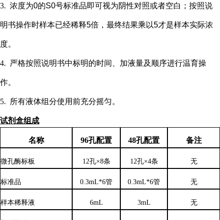
3.
浓度为
0的S0号标准品即可视为阴性对照或者空白；按照说
明书操作时样本已经稀释5倍，最终结果乘以5才是样本实际浓
度
。
4.
严格按照说明书中标明的时间、加液量及顺序进行温育操
作。
5.
所有液体组分使用前充分摇匀。
试剂盒组成
名称
96孔配置
48孔配置
备注
微孔酶标板
12孔×8条
12孔×4条
无
标准品
0.3mL*6管
0.3mL*6管
无
样本稀释液
6
mL
3
mL
无