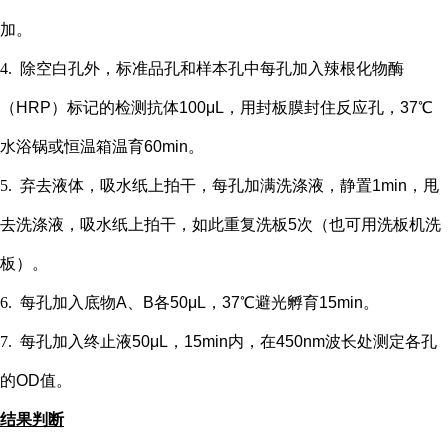
加。
4.
除空白孔外，
标准品孔和样本孔中每孔加入辣根化物酶
（
HRP）标记的检测抗体100μL，用封板膜封住反应孔，37℃
水浴锅或恒温箱温育60min。
5.
弃去液体，吸水纸上拍干，每孔加满洗涤液，静置
1min，甩
去洗涤液，吸水纸上拍干，如此重复洗板5次（也可用洗板机洗
板）。
6.
每孔加入底物
A、B各50μL，37℃避光孵育15min。
7.
每孔加入终止液
50μL，15min内，在450nm波长处测定各孔
的OD值。
结果判断