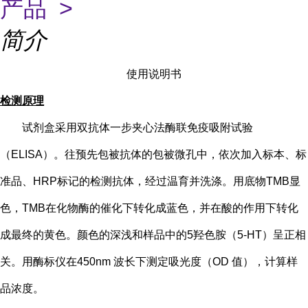
产品 >
简介
使用说明书
检测原理
试剂盒采用双抗体一步夹心法酶联免疫吸附试验
（
ELISA）。往预先包被抗体的包被微孔中，依次加入标本、标
准品、HRP标记的检测抗体，经过温育并洗涤。用底物TMB显
色，TMB在化物酶的催化下转化成蓝色，并在酸的作用下转化
成最终的黄色。颜色的深浅和样品中的
5
羟色胺（
5-HT
）
呈正相
关。用酶标仪在
450nm 波长下测定吸光度（OD 值），计算样
品浓度。