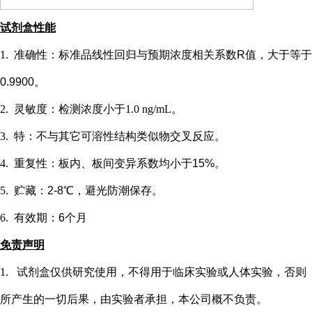
试剂盒性能
1.
准确性：标准品线性回归与预期浓度相关系数
R值，大于等于
0.9900。
2.
灵敏度：检测浓度小于
1.0 ng/mL
。
3.
特：不与其它可溶性结构类似物交叉反应。
4.
重复性：板内、板间变异系数均小于
15%。
5.
贮藏：
2-8℃，避光防潮保存。
6.
有效期：
6个月
免责声明
1.
试剂盒仅供研究使用，不得用于临床实验或
人
体实验，否则
所产生的一切后果，由实验者承担，本公司概不负责。