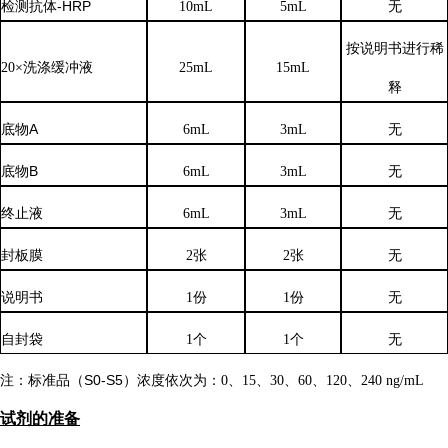
检测抗体
-HRP
10mL
5mL
无
按说明书进行稀
20×洗涤缓冲液
25mL
15mL
释
底物
A
6mL
3mL
无
底物
B
6mL
3mL
无
终止液
6mL
3mL
无
封板膜
2张
2张
无
说明书
1份
1份
无
自封袋
1个
1个
无
注：标准品（
S0-S5）浓度
依次
为：
0、15、30、60、120、240 ng/mL
试剂的准备