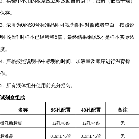
2.
实验中不用的板条应立即放回自封袋中，密封（低温干燥）
保存。
3.
浓度为
0的S0号标准品即可视为阴性对照或者空白；按照说
明书操作时样本已经稀释5倍，最终结果乘以5才是样本实际浓
度
。
4.
严格按照说明书中标明的时间、加液量及顺序进行温育操
作。
5.
所有液体组分使用前充分摇匀。
试剂盒组成
名称
96孔配置
48孔配置
备注
微孔酶标板
12孔×8条
12孔×4条
无
标准品
0.3mL*6管
0.3mL*6管
无