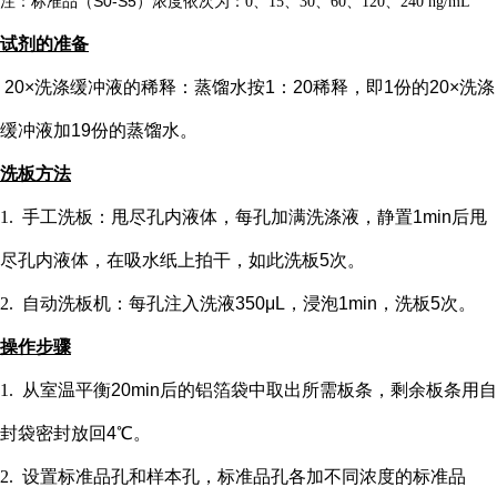
注：标准品（
S0-S5）浓度
依次
为：
0、15、30、60、120、240 ng/mL
试剂的准备
20×洗涤缓冲液的稀释：蒸馏水按1：20稀释，即1份的20×洗涤
缓冲液加19份的蒸馏水。
洗板方法
1.
手工洗板：甩尽孔内液体，每孔加满洗涤液，静置
1min后甩
尽孔内液体，在吸水纸上拍干，如此洗板5次。
2.
自动洗板机：每孔注入洗液
350μL，浸泡1min，洗板5次。
操作步骤
1.
从室温平衡
20min后的铝箔袋中取出所需板条，剩余板条用自
封袋密封放回4℃。
2.
设置标准品孔和样本孔
，标准品孔各加不同浓度的标准品