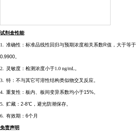
试剂盒性能
1.
准确性：标准品线性回归与预期浓度相关系数
R值，大于等于
0.9900。
2.
灵敏度：检测浓度小于
1.0 ng/mL
。
3.
特：不与其它可溶性结构类似物交叉反应。
4.
重复性：板内、板间变异系数均小于
15%。
5.
贮藏：
2-8℃，避光防潮保存。
6.
有效期：
6个月
免责声明