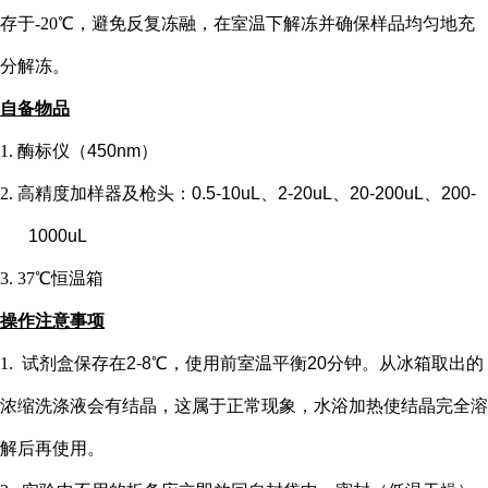
存于-20℃，避免反复冻融，在室温下解冻并确保样品均匀地充
分解冻。
自备物品
1.
酶标仪（
450nm）
2.
高精度加样器及枪头：
0.5-10uL、2-20uL、20-200uL、200-
1000uL
3.
37℃恒温箱
操作注意事项
1.
试剂盒保存在
2-8℃，使用前室温平衡20分钟。从冰箱取出的
浓缩洗涤液会有结晶，这属于正常现象，水浴加热使结晶完全溶
解后再使用。