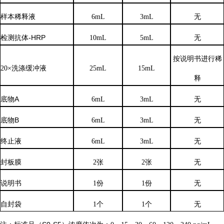
样本稀释液
6
mL
3
mL
无
检测抗体
-HRP
10mL
5mL
无
按说明书进行稀
20×洗涤缓冲液
25mL
15mL
释
底物
A
6mL
3mL
无
底物
B
6mL
3mL
无
终止液
6mL
3mL
无
封板膜
2张
2张
无
说明书
1份
1份
无
自封袋
1个
1个
无