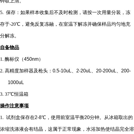
钟取上清。
5. 保存：如果样本收集后不及时检测，请按一次用量分装，冻
存于-20℃，避免反复冻融，在室温下解冻并确保样品均匀地充
分解冻。
自备物品
1.
酶标仪（
450nm）
2.
高精度加样器及枪头：
0.5-10uL、2-20uL、20-200uL、200-
1000uL
3.
37℃恒温箱
操作注意事项
1.
试剂盒保存在
2-8℃，使用前室温平衡20分钟。从冰箱取出的
浓缩洗涤液会有结晶，这属于正常现象，水浴加热使结晶完全溶