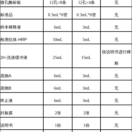
微孔酶标板
12孔×8条
12孔×4条
无
标准品
0.3mL*6管
0.3mL*6管
无
样本稀释液
6
mL
3
mL
无
检测抗体
-HRP
10mL
5mL
无
按说明书进行稀
20×洗涤缓冲液
25mL
15mL
释
底物
A
6mL
3mL
无
底物
B
6mL
3mL
无
终止液
6mL
3mL
无
封板膜
2张
2张
无
说明书
1份
1份
无