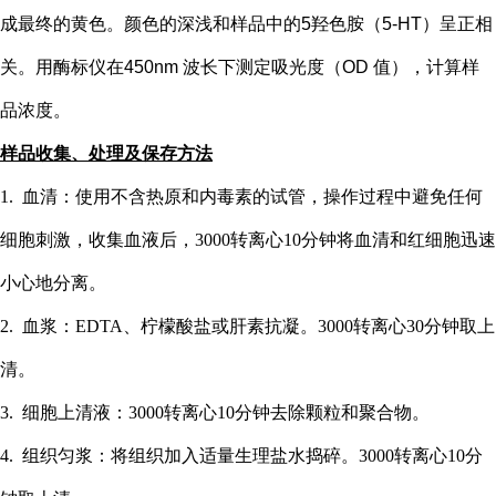
成最终的黄色。颜色的深浅和样品中的
5
羟色胺（
5-HT
）
呈正相
关。用酶标仪在
450nm 波长下测定吸光度（OD 值），计算样
品浓度。
样品收集、处理及保存方法
1. 血清：使用不含热原和内毒素的试管，操作过程中避免任何
细胞刺激，收集血液后，3000转离心10分钟将血清和红细胞迅速
小心地分离。
2. 血浆：EDTA、柠檬酸盐或肝素抗凝。3000转离心30分钟取上
清。
3. 细胞上清液：3000转离心10分钟去除颗粒和聚合物。
4. 组织匀浆：将组织加入适量生理盐水捣碎。3000转离心10分