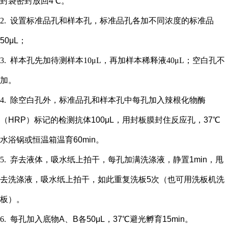
封袋密封放回4℃。
2.
设置标准品孔和样本孔
，标准品孔各加不同浓度的标准品
50μL；
3.
样本孔先加
待测样本
10μL，再
加样本稀释液
4
0μL；
空白孔不
加。
4.
除空白孔外，
标准品孔和样本孔中每孔加入辣根化物酶
（
HRP）标记的检测抗体100μL，用封板膜封住反应孔，37℃
水浴锅或恒温箱温育60min。
5.
弃去液体，吸水纸上拍干，每孔加满洗涤液，静置
1min，甩
去洗涤液，吸水纸上拍干，如此重复洗板5次（也可用洗板机洗
板）。
6.
每孔加入底物
A、B各50μL，37℃避光孵育15min。