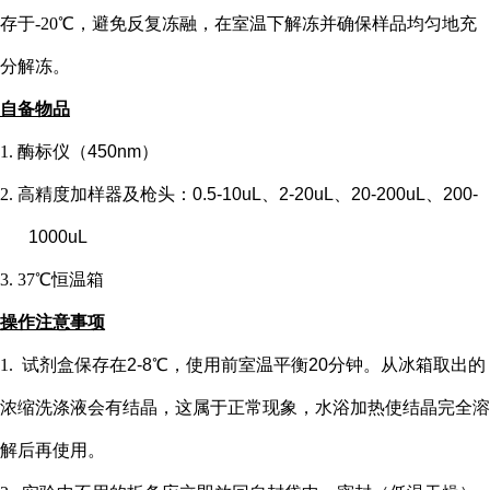
存于-20℃，避免反复冻融，在室温下解冻并确保样品均匀地充
分解冻。
自备物品
1.
酶标仪（
450nm）
2.
高精度加样器及枪头：
0.5-10uL、2-20uL、20-200uL、200-
1000uL
3.
37℃恒温箱
操作注意事项
1.
试剂盒保存在
2-8℃，使用前室温平衡20分钟。从冰箱取出的
浓缩洗涤液会有结晶，这属于正常现象，水浴加热使结晶完全溶
解后再使用。