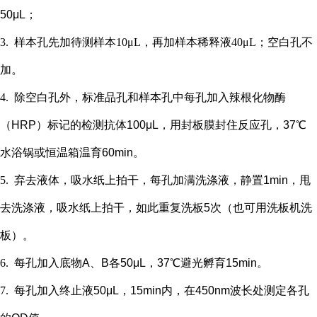
50μL；
3.
样本孔先加
待测样本
10μL，再
加样本稀释液
4
0μL；
空白孔不
加。
4.
除空白孔外，
标准品孔和样本孔中每孔加入辣根化物酶
（
HRP）标记的检测抗体100μL，用封板膜封住反应孔，37℃
水浴锅或恒温箱温育60min。
5.
弃去液体，吸水纸上拍干，每孔加满洗涤液，静置
1min，甩
去洗涤液，吸水纸上拍干，如此重复洗板5次（也可用洗板机洗
板）。
6.
每孔加入底物
A、B各50μL，37℃避光孵育15min。
7.
每孔加入终止液
50μL，15min内，在450nm波长处测定各孔