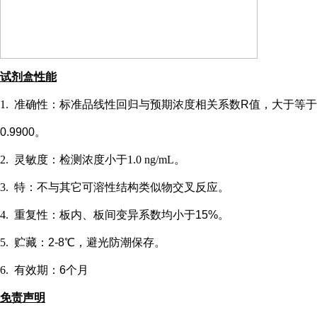
试剂盒性能
1.
准确性：标准品线性回归与预期浓度相关系数
R值，大于等于
0.9900。
2.
灵敏度：检测浓度小于
1.0 ng/mL
。
3.
特：不与其它可溶性结构类似物交叉反应。
4.
重复性：板内、板间变异系数均小于
15%。
5.
贮藏：
2-8℃，避光防潮保存。
6.
有效期：
6个月
免责声明