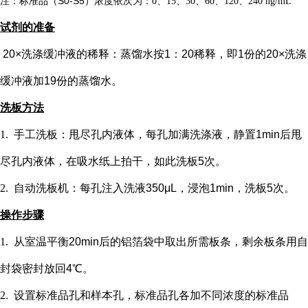
注：标准品（
S0-S5）浓度
依次
为：
0、15、30、60、120、240 ng/mL
试剂的准备
20×洗涤缓冲液的稀释：蒸馏水按1：20稀释，即1份的20×洗涤
缓冲液加19份的蒸馏水。
洗板方法
1.
手工洗板：甩尽孔内液体，每孔加满洗涤液，静置
1min后甩
尽孔内液体，在吸水纸上拍干，如此洗板5次。
2.
自动洗板机：每孔注入洗液
350μL，浸泡1min，洗板5次。
操作步骤
1.
从室温平衡
20min后的铝箔袋中取出所需板条，剩余板条用自
封袋密封放回4℃。
2.
设置标准品孔和样本孔
，标准品孔各加不同浓度的标准品