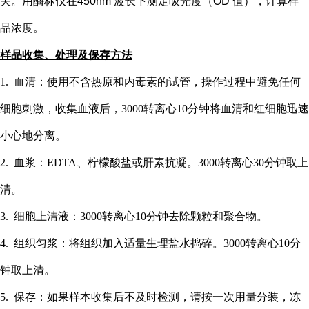
关。用酶标仪在
450nm 波长下测定吸光度（OD 值），计算样
品浓度。
样品收集、处理及保存方法
1. 血清：使用不含热原和内毒素的试管，操作过程中避免任何
细胞刺激，收集血液后，3000转离心10分钟将血清和红细胞迅速
小心地分离。
2. 血浆：EDTA、柠檬酸盐或肝素抗凝。3000转离心30分钟取上
清。
3. 细胞上清液：3000转离心10分钟去除颗粒和聚合物。
4. 组织匀浆：将组织加入适量生理盐水捣碎。3000转离心10分
钟取上清。
5. 保存：如果样本收集后不及时检测，请按一次用量分装，冻