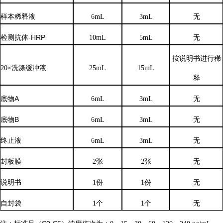
样本稀释液
6
mL
3
mL
无
检测抗体
-HRP
10mL
5mL
无
按说明书进行稀
20×洗涤缓冲液
25mL
15mL
释
底物
A
6mL
3mL
无
底物
B
6mL
3mL
无
终止液
6mL
3mL
无
封板膜
2张
2张
无
说明书
1份
1份
无
自封袋
1个
1个
无