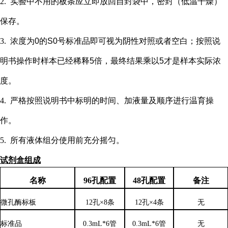
2.
实验中不用的板条应立即放回自封袋中，密封（低温干燥）
保存。
3.
浓度为
0的S0号标准品即可视为阴性对照或者空白；按照说
明书操作时样本已经稀释5倍，最终结果乘以5才是样本实际浓
度
。
4.
严格按照说明书中标明的时间、加液量及顺序进行温育操
作。
5.
所有液体组分使用前充分摇匀。
试剂盒组成
名称
96孔配置
48孔配置
备注
微孔酶标板
12孔×8条
12孔×4条
无
标准品
0.3mL*6管
0.3mL*6管
无