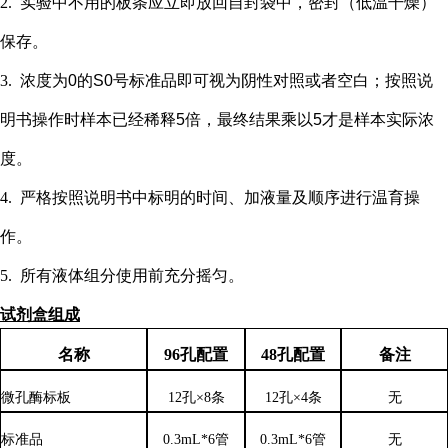
2.
实验中不用的板条应立即放回自封袋中，密封（低温干燥）
保存。
3.
浓度为
0的S0号标准品即可视为阴性对照或者空白；按照说
明书操作时样本已经稀释5倍，最终结果乘以5才是样本实际浓
度
。
4.
严格按照说明书中标明的时间、加液量及顺序进行温育操
作。
5.
所有液体组分使用前充分摇匀。
试剂盒组成
名称
96孔配置
48孔配置
备注
微孔酶标板
12孔×8条
12孔×4条
无
标准品
0.3mL*6管
0.3mL*6管
无