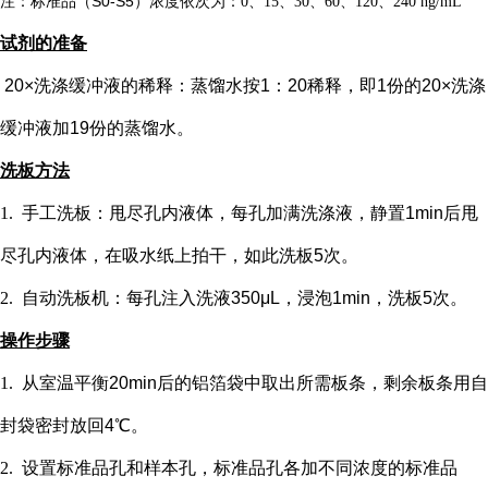
注：标准品（
S0-S5）浓度
依次
为：
0、15、30、60、120、240 ng/mL
试剂的准备
20×洗涤缓冲液的稀释：蒸馏水按1：20稀释，即1份的20×洗涤
缓冲液加19份的蒸馏水。
洗板方法
1.
手工洗板：甩尽孔内液体，每孔加满洗涤液，静置
1min后甩
尽孔内液体，在吸水纸上拍干，如此洗板5次。
2.
自动洗板机：每孔注入洗液
350μL，浸泡1min，洗板5次。
操作步骤
1.
从室温平衡
20min后的铝箔袋中取出所需板条，剩余板条用自
封袋密封放回4℃。
2.
设置标准品孔和样本孔
，标准品孔各加不同浓度的标准品