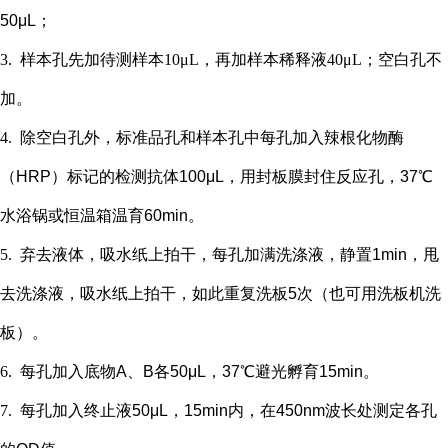
50μL；
3.
样本孔先加
待测样本
10μL，再
加样本稀释液
4
0μL；
空白孔不
加。
4.
除空白孔外，
标准品孔和样本孔中每孔加入辣根化物酶
（
HRP）标记的检测抗体100μL，用封板膜封住反应孔，37℃
水浴锅或恒温箱温育60min。
5.
弃去液体，吸水纸上拍干，每孔加满洗涤液，静置
1min，甩
去洗涤液，吸水纸上拍干，如此重复洗板5次（也可用洗板机洗
板）。
6.
每孔加入底物
A、B各50μL，37℃避光孵育15min。
7.
每孔加入终止液
50μL，15min内，在450nm波长处测定各孔