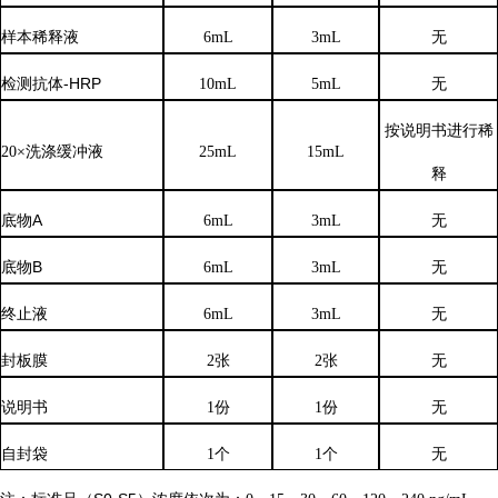
样本稀释液
6
mL
3
mL
无
检测抗体
-HRP
10mL
5mL
无
按说明书进行稀
20×洗涤缓冲液
25mL
15mL
释
底物
A
6mL
3mL
无
底物
B
6mL
3mL
无
终止液
6mL
3mL
无
封板膜
2张
2张
无
说明书
1份
1份
无
自封袋
1个
1个
无