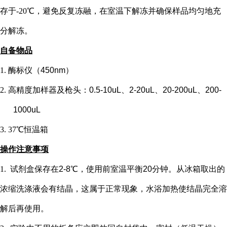
存于-20℃，避免反复冻融，在室温下解冻并确保样品均匀地充
分解冻。
自备物品
1.
酶标仪（
450nm）
2.
高精度加样器及枪头：
0.5-10uL、2-20uL、20-200uL、200-
1000uL
3.
37℃恒温箱
操作注意事项
1.
试剂盒保存在
2-8℃，使用前室温平衡20分钟。从冰箱取出的
浓缩洗涤液会有结晶，这属于正常现象，水浴加热使结晶完全溶
解后再使用。