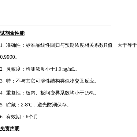
试剂盒性能
1.
准确性：标准品线性回归与预期浓度相关系数
R值，大于等于
0.9900。
2.
灵敏度：检测浓度小于
1.0 ng/mL
。
3.
特：不与其它可溶性结构类似物交叉反应。
4.
重复性：板内、板间变异系数均小于
15%。
5.
贮藏：
2-8℃，避光防潮保存。
6.
有效期：
6个月
免责声明