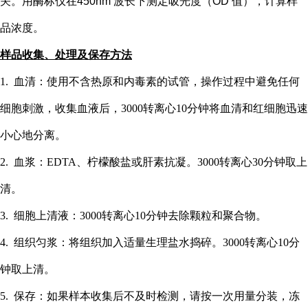
关。用酶标仪在
450nm 波长下测定吸光度（OD 值），计算样
品浓度。
样品收集、处理及保存方法
1. 血清：使用不含热原和内毒素的试管，操作过程中避免任何
细胞刺激，收集血液后，3000转离心10分钟将血清和红细胞迅速
小心地分离。
2. 血浆：EDTA、柠檬酸盐或肝素抗凝。3000转离心30分钟取上
清。
3. 细胞上清液：3000转离心10分钟去除颗粒和聚合物。
4. 组织匀浆：将组织加入适量生理盐水捣碎。3000转离心10分
钟取上清。
5. 保存：如果样本收集后不及时检测，请按一次用量分装，冻