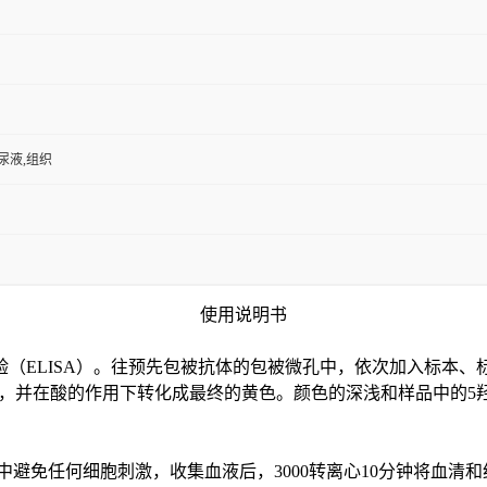
,尿液,组织
使用说明书
验（
ELISA）。往预先包被抗体的包被微孔中，依次加入标本、
色，并在酸的作用下转化成最终的黄色。颜色的深浅和样品中的
5
中避免任何细胞刺激，收集血液后，3000转离心10分钟将血清