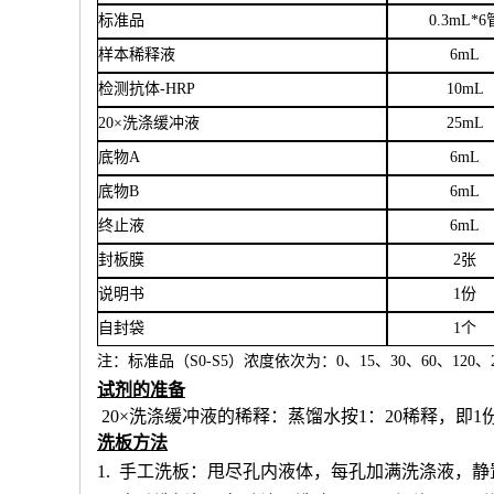
标准品
0.3mL*6
样本稀释液
6
mL
检测抗体
-HRP
10mL
20×洗涤缓冲液
25mL
底物
A
6mL
底物
B
6mL
终止液
6mL
封板膜
2张
说明书
1份
自封袋
1个
注：标准品（
S0-S5）浓度
依次
为：
0、15、30、60、120、2
试剂的准备
20×洗涤缓冲液的稀释：蒸馏水按1：20稀释，即1
洗板方法
1.
手工洗板：甩尽孔内液体，每孔加满洗涤液，静