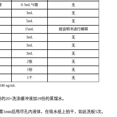
管
0.3mL*6管
无
3
mL
无
5mL
无
15mL
按说明书进行稀释
3mL
无
3mL
无
3mL
无
2张
无
1份
无
1个
无
40 ng/mL
份的20×洗涤缓冲液加19份的蒸馏水。
置
1min后甩尽孔内液体，在吸水纸上拍干，如此洗板5次。