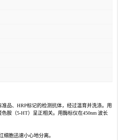
标准品、HRP标记的检测抗体，经过温育并洗涤。用
羟色胺（
5-HT
）
呈正相关。用酶标仪在
450nm 波长
和红细胞迅速小心地分离。