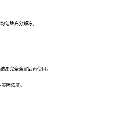
品均匀地充分解冻。
使结晶完全溶解后再使用。
本实际浓度
。