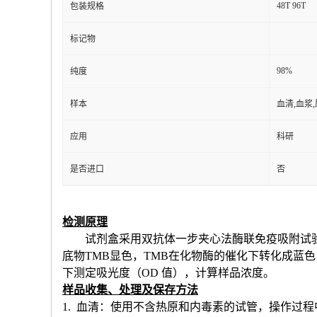
48T 96T
包装规格
标记物
98%
纯度
样本
血清,血浆
应用
科研
是否进口
否
检测原理
试剂盒采用双抗体一步夹心法酶联免疫吸附试
底物TMB显色，TMB在化物酶的催化下转化成蓝
下测定吸光度（OD 值），计算样品浓度。
样品收集、处理及保存方法
1. 血清：使用不含热原和内毒素的试管，操作过程