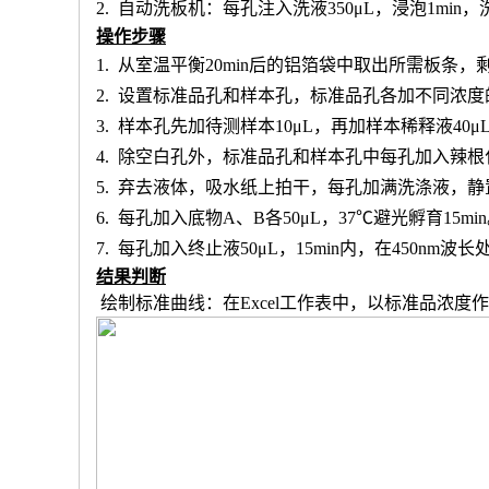
2.
自动洗板机：每孔注入洗液
350μL，浸泡1min
操作步骤
1.
从室温平衡
20min后的铝箔袋中取出所需板条
2.
设置标准品孔和样本孔
，标准品孔各加不同浓度
3.
样本孔先加
待测样本
10μL，再
加样本稀释液
4
0μ
4.
除空白孔外，
标准品孔和样本孔中每孔加入辣根
5.
弃去液体，吸水纸上拍干，每孔加满洗涤液，静
6.
每孔加入底物
A、B各50μL，37℃避光孵育15mi
7.
每孔加入终止液
50μL，15min内，在450nm
结果判断
绘制标准曲线：在
Excel工作表中，以标准品浓