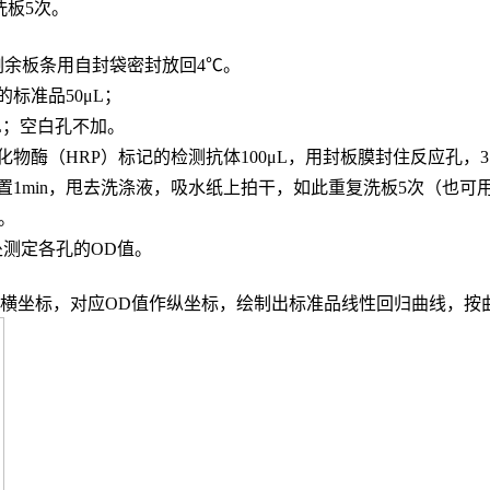
，洗板5次。
，剩余板条用自封袋密封放回4℃。
的标准品
50μL；
L；
空白孔不加。
化物酶（
HRP）标记的检测抗体100μL，用封板膜封住反应孔，3
置
1min，甩去洗涤液，吸水纸上拍干，如此重复洗板5次（也可
n。
波长处测定各孔的OD值。
度作横坐标，对应OD值作纵坐标，绘制出标准品线性回归曲线，