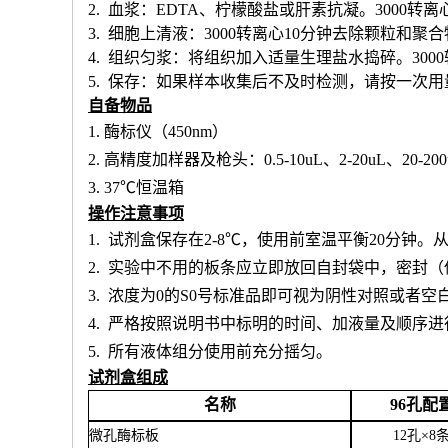
2. 血浆：EDTA、柠檬酸盐或肝素抗凝。3000转离
3. 细胞上清液：3000转离心10分钟去除颗粒和聚
4. 组织匀浆：将组织加入适量生理盐水捣碎。300
5. 保存：如果样本收集后不及时检测，请按一次
自备物品
1.
酶标仪（
450nm）
2.
高精度加样器及枪头：
0.5-10uL、2-20uL、20-20
3.
37℃恒温箱
操作注意事项
1.
试剂盒保存在
2-8℃，使用前室温平衡20分钟
2.
实验中不用的板条应立即放回自封袋中，密封（
3.
浓度为
0的S0号标准品即可视为阴性对照或者空
4.
严格按照说明书中标明的时间、加液量及顺序进
5.
所有液体组分使用前充分摇匀。
试剂盒组成
名称
96孔配
微孔酶标板
12孔×8