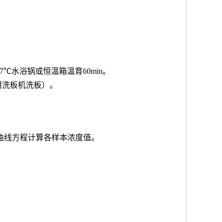
7℃水浴锅或恒温箱温育60min。
用洗板机洗板）。
按曲线方程计算各样本浓度值。