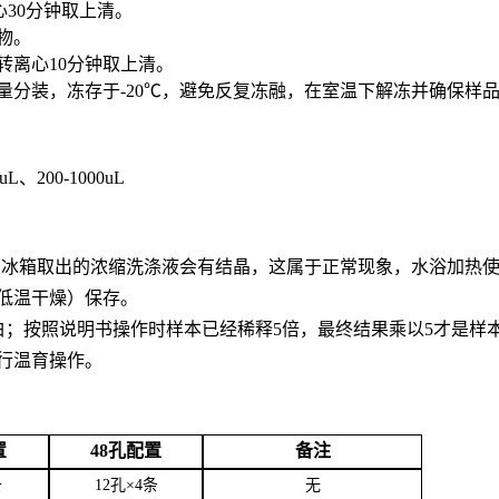
心30分钟取上清。
合物。
0转离心10分钟取上清。
用量分装，冻存于-20℃，避免反复冻融，在室温下解冻并确保样
0uL、200-1000uL
。从冰箱取出的浓缩洗涤液会有结晶，这属于正常现象，水浴加热
低温干燥）保存。
白；按照说明书操作时样本已经稀释5倍，最终结果乘以5才是样
行温育操作。
置
48孔配置
备注
条
12孔×4条
无