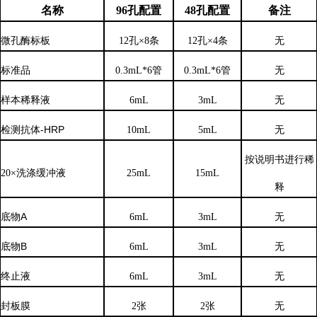
名称
96孔配置
48孔配置
备注
微孔酶标板
12孔×8条
12孔×4条
无
标准品
0.3mL*6管
0.3mL*6管
无
样本稀释液
6
mL
3
mL
无
检测抗体
-HRP
10mL
5mL
无
按说明书进行稀
20×洗涤缓冲液
25mL
15mL
释
底物
A
6mL
3mL
无
底物
B
6mL
3mL
无
终止液
6mL
3mL
无
封板膜
2张
2张
无