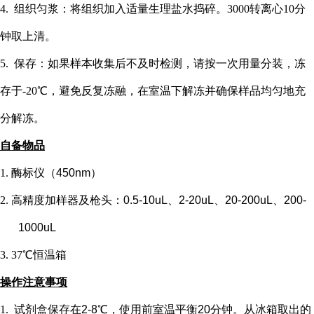
4. 组织匀浆：将组织加入适量生理盐水捣碎。3000转离心10分
钟取上清。
5. 保存：如果样本收集后不及时检测，请按一次用量分装，冻
存于-20℃，避免反复冻融，在室温下解冻并确保样品均匀地充
分解冻。
自备物品
1.
酶标仪（
450nm）
2.
高精度加样器及枪头：
0.5-10uL、2-20uL、20-200uL、200-
1000uL
3.
37℃恒温箱
操作注意事项
1.
试剂盒保存在
2-8℃，使用前室温平衡20分钟。从冰箱取出的