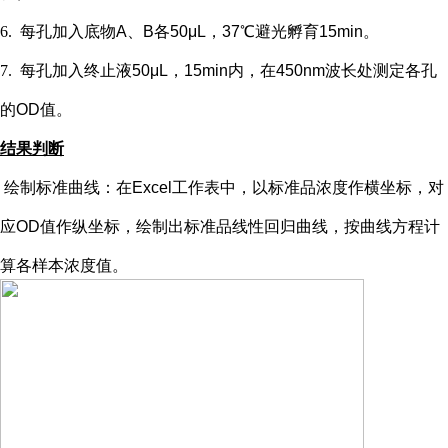
6.
每孔加入底物
A、B各50μL，37℃避光孵育15min。
7.
每孔加入终止液
50μL，15min内，在450nm波长处测定各孔
的OD值。
结果判断
绘制标准曲线：在
Excel工作表中，以标准品浓度作横坐标，对
应OD值作纵坐标，绘制出标准品线性回归曲线，按曲线方程计
算各样本浓度值。