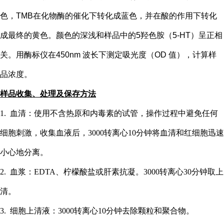
色，TMB在化物酶的催化下转化成蓝色，并在酸的作用下转化
成最终的黄色。颜色的深浅和样品中的
5
羟色胺（
5-HT
）
呈正相
关。用酶标仪在
450nm 波长下测定吸光度（OD 值），计算样
品浓度。
样品收集、处理及保存方法
1. 血清：使用不含热原和内毒素的试管，操作过程中避免任何
细胞刺激，收集血液后，3000转离心10分钟将血清和红细胞迅速
小心地分离。
2. 血浆：EDTA、柠檬酸盐或肝素抗凝。3000转离心30分钟取上
清。
3. 细胞上清液：3000转离心10分钟去除颗粒和聚合物。