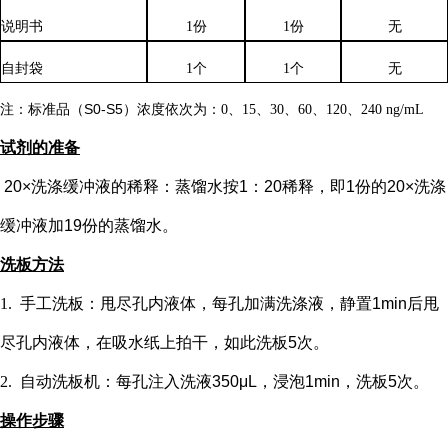
说明书
1份
1份
无
自封袋
1个
1个
无
注：标准品（
S0-S5）浓度
依次
为：
0、15、30、60、120、240 ng/mL
试剂的准备
20×洗涤缓冲液的稀释：蒸馏水按1：20稀释，即1份的20×洗涤
缓冲液加19份的蒸馏水。
洗板方法
1.
手工洗板：甩尽孔内液体，每孔加满洗涤液，静置
1min后甩
尽孔内液体，在吸水纸上拍干，如此洗板5次。
2.
自动洗板机：每孔注入洗液
350μL，浸泡1min，洗板5次。
操作步骤