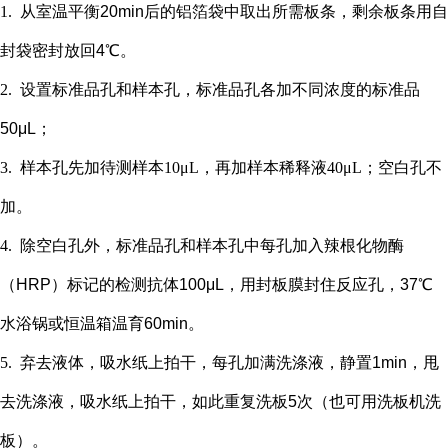
1.
从室温平衡
20min后的铝箔袋中取出所需板条，剩余板条用自
封袋密封放回4℃。
2.
设置标准品孔和样本孔
，标准品孔各加不同浓度的标准品
50μL；
3.
样本孔先加
待测样本
10μL，再
加样本稀释液
4
0μL；
空白孔不
加。
4.
除空白孔外，
标准品孔和样本孔中每孔加入辣根化物酶
（
HRP）标记的检测抗体100μL，用封板膜封住反应孔，37℃
水浴锅或恒温箱温育60min。
5.
弃去液体，吸水纸上拍干，每孔加满洗涤液，静置
1min，甩
去洗涤液，吸水纸上拍干，如此重复洗板5次（也可用洗板机洗
板）。