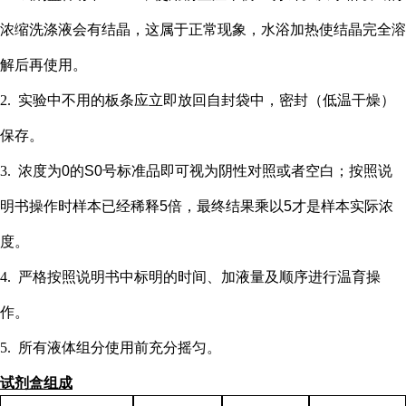
浓缩洗涤液会有结晶，这属于正常现象，水浴加热使结晶完全溶
解后再使用。
2.
实验中不用的板条应立即放回自封袋中，密封（低温干燥）
保存。
3.
浓度为
0的S0号标准品即可视为阴性对照或者空白；按照说
明书操作时样本已经稀释5倍，最终结果乘以5才是样本实际浓
度
。
4.
严格按照说明书中标明的时间、加液量及顺序进行温育操
作。
5.
所有液体组分使用前充分摇匀。
试剂盒组成