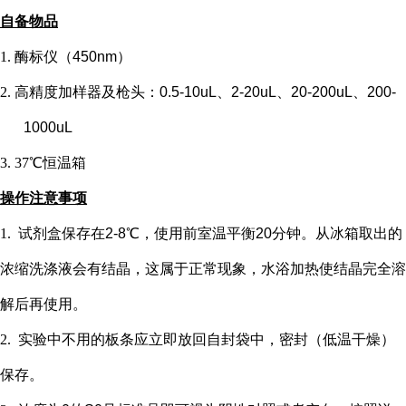
自备物品
1.
酶标仪（
450nm）
2.
高精度加样器及枪头：
0.5-10uL、2-20uL、20-200uL、200-
1000uL
3.
37℃恒温箱
操作注意事项
1.
试剂盒保存在
2-8℃，使用前室温平衡20分钟。从冰箱取出的
浓缩洗涤液会有结晶，这属于正常现象，水浴加热使结晶完全溶
解后再使用。
2.
实验中不用的板条应立即放回自封袋中，密封（低温干燥）
保存。