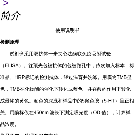
>
简介
使用说明书
检测原理
试剂盒采用双抗体一步夹心法酶联免疫吸附试验
（
ELISA）。往预先包被抗体的包被微孔中，依次加入标本、标
准品、HRP标记的检测抗体，经过温育并洗涤。用底物TMB显
色，TMB在化物酶的催化下转化成蓝色，并在酸的作用下转化
成最终的黄色。颜色的深浅和样品中的
5
羟色胺（
5-HT
）
呈正相
关。用酶标仪在
450nm 波长下测定吸光度（OD 值），计算样
品浓度。