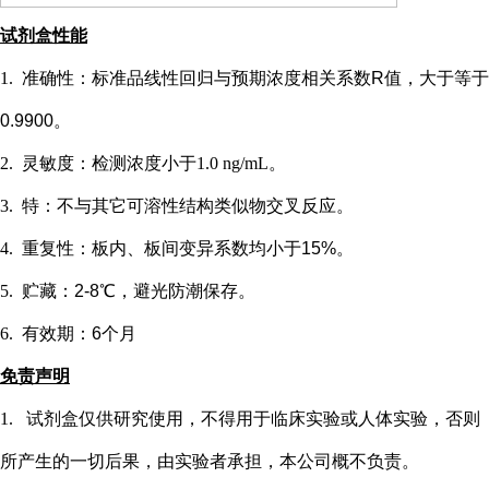
试剂盒性能
1.
准确性：标准品线性回归与预期浓度相关系数
R值，大于等于
0.9900。
2.
灵敏度：检测浓度小于
1.0 ng/mL
。
3.
特：不与其它可溶性结构类似物交叉反应。
4.
重复性：板内、板间变异系数均小于
15%。
5.
贮藏：
2-8℃，避光防潮保存。
6.
有效期：
6个月
免责声明
1.
试剂盒仅供研究使用，不得用于临床实验或
人
体实验，否则
所产生的一切后果，由实验者承担，本公司概不负责。