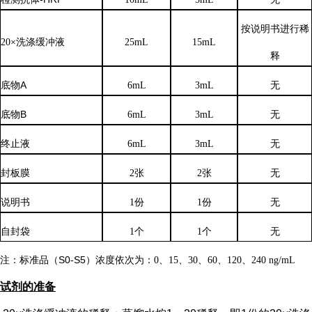
按说明书进行稀
20×洗涤缓冲液
25mL
15mL
释
底物
A
6mL
3mL
无
底物
B
6mL
3mL
无
终止液
6mL
3mL
无
封板膜
2张
2张
无
说明书
1份
1份
无
自封袋
1个
1个
无
注：标准品（
S0-S5）浓度
依次
为：
0、15、30、60、120、240 ng/mL
试剂的准备