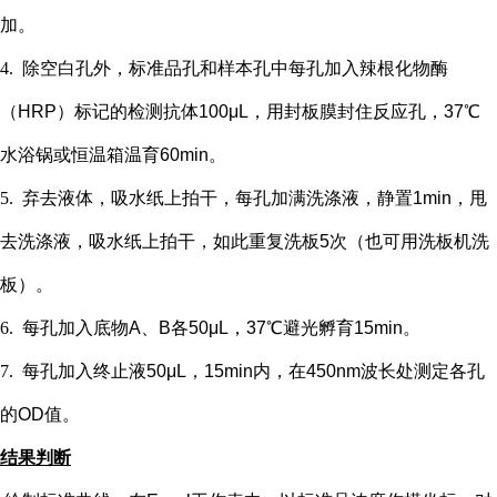
加。
4.
除空白孔外，
标准品孔和样本孔中每孔加入辣根化物酶
（
HRP）标记的检测抗体100μL，用封板膜封住反应孔，37℃
水浴锅或恒温箱温育60min。
5.
弃去液体，吸水纸上拍干，每孔加满洗涤液，静置
1min，甩
去洗涤液，吸水纸上拍干，如此重复洗板5次（也可用洗板机洗
板）。
6.
每孔加入底物
A、B各50μL，37℃避光孵育15min。
7.
每孔加入终止液
50μL，15min内，在450nm波长处测定各孔
的OD值。
结果判断