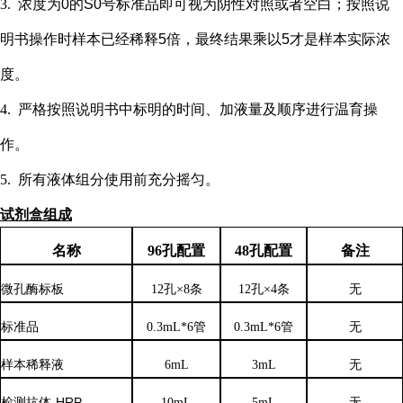
3.
浓度为
0的S0号标准品即可视为阴性对照或者空白；按照说
明书操作时样本已经稀释5倍，最终结果乘以5才是样本实际浓
度
。
4.
严格按照说明书中标明的时间、加液量及顺序进行温育操
作。
5.
所有液体组分使用前充分摇匀。
试剂盒组成
名称
96孔配置
48孔配置
备注
微孔酶标板
12孔×8条
12孔×4条
无
标准品
0.3mL*6管
0.3mL*6管
无
样本稀释液
6
mL
3
mL
无
检测抗体
-HRP
10mL
5mL
无