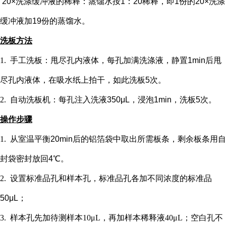
20×洗涤缓冲液的稀释：蒸馏水按1：20稀释，即1份的20×洗涤
缓冲液加19份的蒸馏水。
洗板方法
1.
手工洗板：甩尽孔内液体，每孔加满洗涤液，静置
1min后甩
尽孔内液体，在吸水纸上拍干，如此洗板5次。
2.
自动洗板机：每孔注入洗液
350μL，浸泡1min，洗板5次。
操作步骤
1.
从室温平衡
20min后的铝箔袋中取出所需板条，剩余板条用自
封袋密封放回4℃。
2.
设置标准品孔和样本孔
，标准品孔各加不同浓度的标准品
50μL；
3.
样本孔先加
待测样本
10μL，再
加样本稀释液
4
0μL；
空白孔不