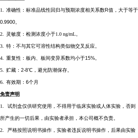
1.
准确性：标准品线性回归与预期浓度相关系数
R值，大于等于
0.9900。
2.
灵敏度：检测浓度小于
1.0 ng/mL
。
3.
特：不与其它可溶性结构类似物交叉反应。
4.
重复性：板内、板间变异系数均小于
15%。
5.
贮藏：
2-8℃，避光防潮保存。
6.
有效期：
6个月
免责声明
1.
试剂盒仅供研究使用，不得用于临床实验或
人
体实验，否则
所产生的一切后果，由实验者承担，本公司概不负责。
2.
严格按照说明书操作，实验者违反说明书操作，后果由实验