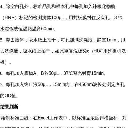
4.
除空白孔外，
标准品孔和样本孔中每孔加入辣根化物酶
（
HRP）标记的检测抗体100μL，用封板膜封住反应孔，37℃
水浴锅或恒温箱温育60min。
5.
弃去液体，吸水纸上拍干，每孔加满洗涤液，静置
1min，甩
去洗涤液，吸水纸上拍干，如此重复洗板5次（也可用洗板机洗
板）。
6.
每孔加入底物
A、B各50μL，37℃避光孵育15min。
7.
每孔加入终止液
50μL，15min内，在450nm波长处测定各孔
的OD值。
结果判断
绘制标准曲线：在
Excel工作表中，以标准品浓度作横坐标，对