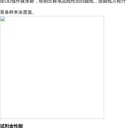
应OD值作纵坐标，绘制出标准品线性回归曲线，按曲线方程计
算各样本浓度值。
试剂盒性能