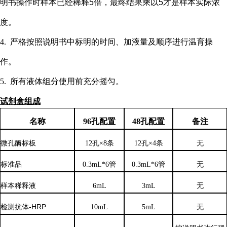
明书操作时样本已经稀释5倍，最终结果乘以5才是样本实际浓
度
。
4.
严格按照说明书中标明的时间、加液量及顺序进行温育操
作。
5.
所有液体组分使用前充分摇匀。
试剂盒组成
名称
96孔配置
48孔配置
备注
微孔酶标板
12孔×8条
12孔×4条
无
标准品
0.3mL*6管
0.3mL*6管
无
样本稀释液
6
mL
3
mL
无
检测抗体
-HRP
10mL
5mL
无