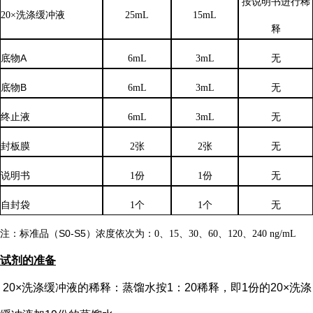
按说明书进行稀
20×洗涤缓冲液
25mL
15mL
释
底物
A
6mL
3mL
无
底物
B
6mL
3mL
无
终止液
6mL
3mL
无
封板膜
2张
2张
无
说明书
1份
1份
无
自封袋
1个
1个
无
注：标准品（
S0-S5）浓度
依次
为：
0、15、30、60、120、240 ng/mL
试剂的准备
20×洗涤缓冲液的稀释：蒸馏水按1：20稀释，即1份的20×洗涤