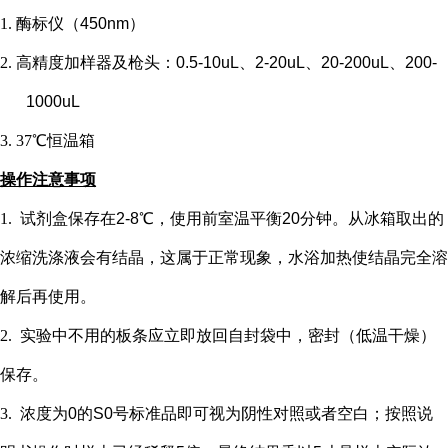
1.
酶标仪（
450nm）
2.
高精度加样器及枪头：
0.5-10uL、2-20uL、20-200uL、200-
1000uL
3.
37℃恒温箱
操作注意事项
1.
试剂盒保存在
2-8℃，使用前室温平衡20分钟。从冰箱取出的
浓缩洗涤液会有结晶，这属于正常现象，水浴加热使结晶完全溶
解后再使用。
2.
实验中不用的板条应立即放回自封袋中，密封（低温干燥）
保存。
3.
浓度为
0的S0号标准品即可视为阴性对照或者空白；按照说