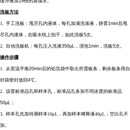
缓冲液加19份的蒸馏水。
洗板方法
1.
手工洗板：甩尽孔内液体，每孔加满洗涤液，静置
1min后甩
尽孔内液体，在吸水纸上拍干，如此洗板5次。
2.
自动洗板机：每孔注入洗液
350μL，浸泡1min，洗板5次。
操作步骤
1.
从室温平衡
20min后的铝箔袋中取出所需板条，剩余板条用自
封袋密封放回4℃。
2.
设置标准品孔和样本孔
，标准品孔各加不同浓度的标准品
50μL；
3.
样本孔先加
待测样本
10μL，再
加样本稀释液
4
0μL；
空白孔不
加。