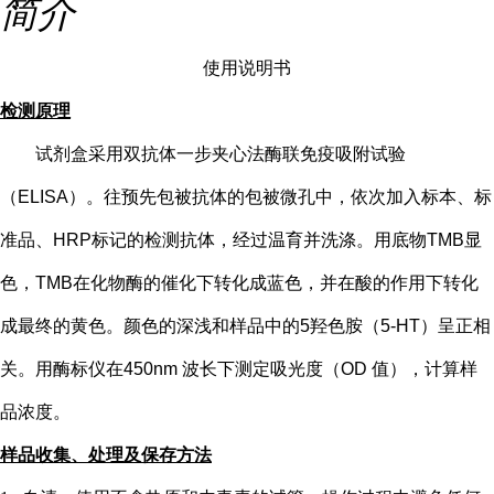
简介
使用说明书
检测原理
试剂盒采用双抗体一步夹心法酶联免疫吸附试验
（
ELISA）。往预先包被抗体的包被微孔中，依次加入标本、标
准品、HRP标记的检测抗体，经过温育并洗涤。用底物TMB显
色，TMB在化物酶的催化下转化成蓝色，并在酸的作用下转化
成最终的黄色。颜色的深浅和样品中的
5
羟色胺（
5-HT
）
呈正相
关。用酶标仪在
450nm 波长下测定吸光度（OD 值），计算样
品浓度。
样品收集、处理及保存方法