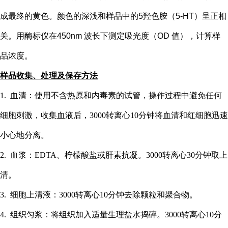
成最终的黄色。颜色的深浅和样品中的
5
羟色胺（
5-HT
）
呈正相
关。用酶标仪在
450nm 波长下测定吸光度（OD 值），计算样
品浓度。
样品收集、处理及保存方法
1. 血清：使用不含热原和内毒素的试管，操作过程中避免任何
细胞刺激，收集血液后，3000转离心10分钟将血清和红细胞迅速
小心地分离。
2. 血浆：EDTA、柠檬酸盐或肝素抗凝。3000转离心30分钟取上
清。
3. 细胞上清液：3000转离心10分钟去除颗粒和聚合物。
4. 组织匀浆：将组织加入适量生理盐水捣碎。3000转离心10分