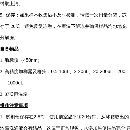
钟取上清。
5. 保存：如果样本收集后不及时检测，请按一次用量分装，冻
存于-20℃，避免反复冻融，在室温下解冻并确保样品均匀地充
分解冻。
自备物品
1.
酶标仪（
450nm）
2.
高精度加样器及枪头：
0.5-10uL、2-20uL、20-200uL、200-
1000uL
3.
37℃恒温箱
操作注意事项
1.
试剂盒保存在
2-8℃，使用前室温平衡20分钟。从冰箱取出的
浓缩洗涤液会有结晶，这属于正常现象，水浴加热使结晶完全溶