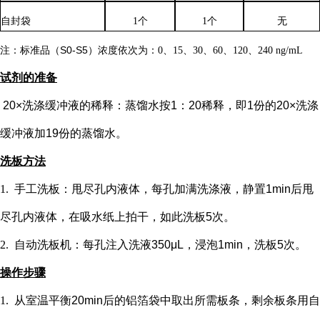
自封袋
1个
1个
无
注：标准品（
S0-S5）浓度
依次
为：
0、15、30、60、120、240 ng/mL
试剂的准备
20×洗涤缓冲液的稀释：蒸馏水按1：20稀释，即1份的20×洗涤
缓冲液加19份的蒸馏水。
洗板方法
1.
手工洗板：甩尽孔内液体，每孔加满洗涤液，静置
1min后甩
尽孔内液体，在吸水纸上拍干，如此洗板5次。
2.
自动洗板机：每孔注入洗液
350μL，浸泡1min，洗板5次。
操作步骤
1.
从室温平衡
20min后的铝箔袋中取出所需板条，剩余板条用自