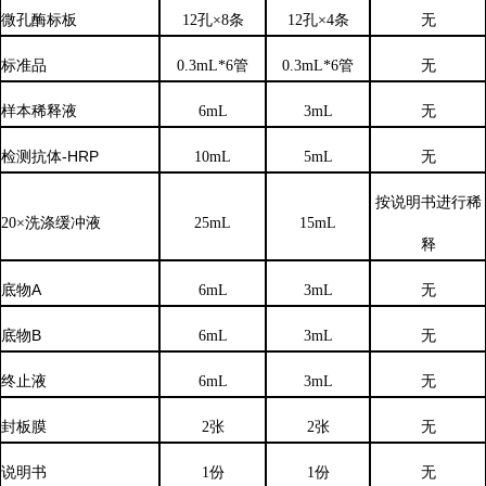
微孔酶标板
12孔×8条
12孔×4条
无
标准品
0.3mL*6管
0.3mL*6管
无
样本稀释液
6
mL
3
mL
无
检测抗体
-HRP
10mL
5mL
无
按说明书进行稀
20×洗涤缓冲液
25mL
15mL
释
底物
A
6mL
3mL
无
底物
B
6mL
3mL
无
终止液
6mL
3mL
无
封板膜
2张
2张
无
说明书
1份
1份
无