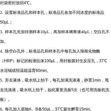
封袋密封放回4℃。
2.
设置标准品孔和样本孔
，标准品孔各加不同浓度的标准品
50μL；
3.
样本孔先加
待测样本
10μL，再
加样本稀释液
4
0μL；
空白孔不
加。
4.
除空白孔外，
标准品孔和样本孔中每孔加入辣根化物酶
（
HRP）标记的检测抗体100μL，用封板膜封住反应孔，37℃
水浴锅或恒温箱温育60min。
5.
弃去液体，吸水纸上拍干，每孔加满洗涤液，静置
1min，甩
去洗涤液，吸水纸上拍干，如此重复洗板5次（也可用洗板机洗
板）。
6.
每孔加入底物
A、B各50μL，37℃避光孵育15min。