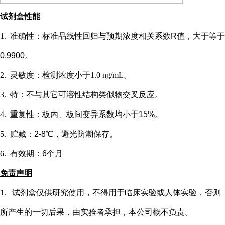
试剂盒性能
1.
准确性：标准品线性回归与预期浓度相关系数
R值，大于等于
0.9900。
2.
灵敏度：检测浓度小于
1.0 ng/mL
。
3.
特：不与其它可溶性结构类似物交叉反应。
4.
重复性：板内、板间变异系数均小于
15%。
5.
贮藏：
2-8℃，避光防潮保存。
6.
有效期：
6个月
免责声明
1.
试剂盒仅供研究使用，不得用于临床实验或
人
体实验，否则
所产生的一切后果，由实验者承担，本公司概不负责。