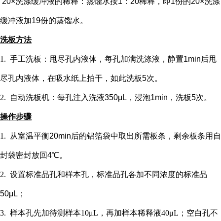
20×洗涤缓冲液的稀释：蒸馏水按1：20稀释，即1份的20×洗涤
缓冲液加19份的蒸馏水。
洗板方法
1.
手工洗板：甩尽孔内液体，每孔加满洗涤液，静置
1min后甩
尽孔内液体，在吸水纸上拍干，如此洗板5次。
2.
自动洗板机：每孔注入洗液
350μL，浸泡1min，洗板5次。
操作步骤
1.
从室温平衡
20min后的铝箔袋中取出所需板条，剩余板条用自
封袋密封放回4℃。
2.
设置标准品孔和样本孔
，标准品孔各加不同浓度的标准品
50μL；
3.
样本孔先加
待测样本
10μL，再
加样本稀释液
4
0μL；
空白孔不