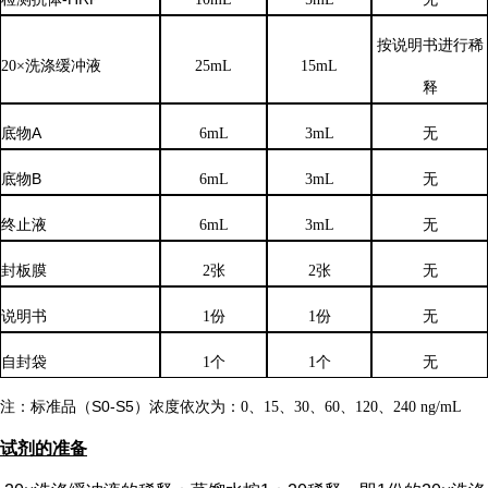
按说明书进行稀
20×洗涤缓冲液
25mL
15mL
释
底物
A
6mL
3mL
无
底物
B
6mL
3mL
无
终止液
6mL
3mL
无
封板膜
2张
2张
无
说明书
1份
1份
无
自封袋
1个
1个
无
注：标准品（
S0-S5）浓度
依次
为：
0、15、30、60、120、240 ng/mL
试剂的准备