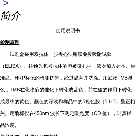
>
简介
使用说明书
检测原理
试剂盒采用双抗体一步夹心法酶联免疫吸附试验
（
ELISA）。往预先包被抗体的包被微孔中，依次加入标本、标
准品、HRP标记的检测抗体，经过温育并洗涤。用底物TMB显
色，TMB在化物酶的催化下转化成蓝色，并在酸的作用下转化
成最终的黄色。颜色的深浅和样品中的
5
羟色胺（
5-HT
）
呈正相
关。用酶标仪在
450nm 波长下测定吸光度（OD 值），计算样
品浓度。