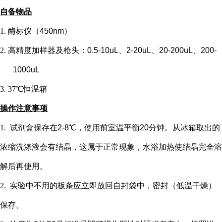
自备物品
1.
酶标仪（
450nm）
2.
高精度加样器及枪头：
0.5-10uL、2-20uL、20-200uL、200-
1000uL
3.
37℃恒温箱
操作注意事项
1.
试剂盒保存在
2-8℃，使用前室温平衡20分钟。从冰箱取出的
浓缩洗涤液会有结晶，这属于正常现象，水浴加热使结晶完全溶
解后再使用。
2.
实验中不用的板条应立即放回自封袋中，密封（低温干燥）
保存。