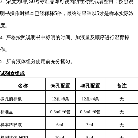
3.
浓度为
0的S0号标准品即可视为阴性对照或者空白；按照说
明书操作时样本已经稀释5倍，最终结果乘以5才是样本实际浓
度
。
4.
严格按照说明书中标明的时间、加液量及顺序进行温育操
作。
5.
所有液体组分使用前充分摇匀。
试剂盒组成
名称
96孔配置
48孔配置
备注
微孔酶标板
12孔×8条
12孔×4条
无
标准品
0.3mL*6管
0.3mL*6管
无
样本稀释液
6
mL
3
mL
无
检测抗体
-HRP
10mL
5mL
无