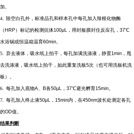
加。
4.
除空白孔外，
标准品孔和样本孔中每孔加入辣根化物酶
（
HRP）标记的检测抗体100μL，用封板膜封住反应孔，37℃
水浴锅或恒温箱温育60min。
5.
弃去液体，吸水纸上拍干，每孔加满洗涤液，静置
1min，甩
去洗涤液，吸水纸上拍干，如此重复洗板5次（也可用洗板机洗
板）。
6.
每孔加入底物
A、B各50μL，37℃避光孵育15min。
7.
每孔加入终止液
50μL，15min内，在450nm波长处测定各孔
的OD值。
结果判断