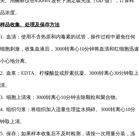
关。用酶标仪在
450nm 波长下测定吸光度（OD 值），计算样
品浓度。
样品收集、处理及保存方法
1. 血清：使用不含热原和内毒素的试管，操作过程中避免任何
细胞刺激，收集血液后，3000转离心10分钟将血清和红细胞迅速
小心地分离。
2. 血浆：EDTA、柠檬酸盐或肝素抗凝。3000转离心30分钟取上
清。
3. 细胞上清液：3000转离心10分钟去除颗粒和聚合物。
4. 组织匀浆：将组织加入适量生理盐水捣碎。3000转离心10分
钟取上清。
5. 保存：如果样本收集后不及时检测，请按一次用量分装，冻