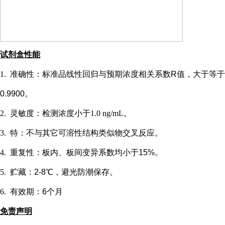
试剂盒性能
1.
准确性：标准品线性回归与预期浓度相关系数
R值，大于等于
0.9900。
2.
灵敏度：检测浓度小于
1.0 ng/mL
。
3.
特：不与其它可溶性结构类似物交叉反应。
4.
重复性：板内、板间变异系数均小于
15%。
5.
贮藏：
2-8℃，避光防潮保存。
6.
有效期：
6个月
免责声明