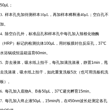
50μL；
3.
样本孔先加
待测样本
10μL，再
加样本稀释液
4
0μL；
空白孔不
加。
4.
除空白孔外，
标准品孔和样本孔中每孔加入辣根化物酶
（
HRP）标记的检测抗体100μL，用封板膜封住反应孔，37℃
水浴锅或恒温箱温育60min。
5.
弃去液体，吸水纸上拍干，每孔加满洗涤液，静置
1min，甩
去洗涤液，吸水纸上拍干，如此重复洗板5次（也可用洗板机洗
板）。
6.
每孔加入底物
A、B各50μL，37℃避光孵育15min。
7.
每孔加入终止液
50μL，15min内，在450nm波长处测定各孔