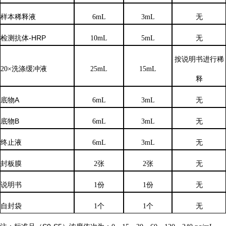
样本稀释液
6
mL
3
mL
无
检测抗体
-HRP
10mL
5mL
无
按说明书进行稀
20×洗涤缓冲液
25mL
15mL
释
底物
A
6mL
3mL
无
底物
B
6mL
3mL
无
终止液
6mL
3mL
无
封板膜
2张
2张
无
说明书
1份
1份
无
自封袋
1个
1个
无