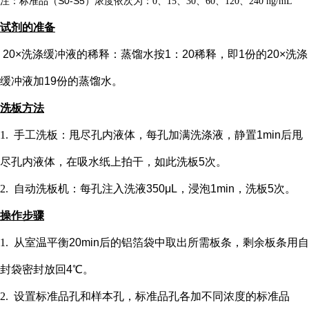
注：标准品（
S0-S5）浓度
依次
为：
0、15、30、60、120、240 ng/mL
试剂的准备
20×洗涤缓冲液的稀释：蒸馏水按1：20稀释，即1份的20×洗涤
缓冲液加19份的蒸馏水。
洗板方法
1.
手工洗板：甩尽孔内液体，每孔加满洗涤液，静置
1min后甩
尽孔内液体，在吸水纸上拍干，如此洗板5次。
2.
自动洗板机：每孔注入洗液
350μL，浸泡1min，洗板5次。
操作步骤
1.
从室温平衡
20min后的铝箔袋中取出所需板条，剩余板条用自
封袋密封放回4℃。
2.
设置标准品孔和样本孔
，标准品孔各加不同浓度的标准品