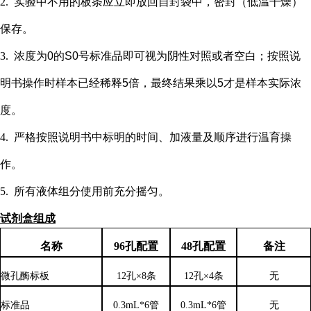
2.
实验中不用的板条应立即放回自封袋中，密封（低温干燥）
保存。
3.
浓度为
0的S0号标准品即可视为阴性对照或者空白；按照说
明书操作时样本已经稀释5倍，最终结果乘以5才是样本实际浓
度
。
4.
严格按照说明书中标明的时间、加液量及顺序进行温育操
作。
5.
所有液体组分使用前充分摇匀。
试剂盒组成
名称
96孔配置
48孔配置
备注
微孔酶标板
12孔×8条
12孔×4条
无
标准品
0.3mL*6管
0.3mL*6管
无