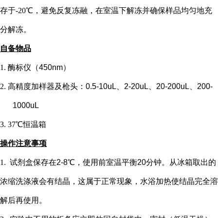
存于-20℃，避免反复冻融，在室温下解冻并确保样品均匀地充
分解冻。
自备物品
1.
酶标仪（
450nm）
2.
高精度加样器及枪头：
0.5-10uL、2-20uL、20-200uL、200-
1000uL
3.
37℃恒温箱
操作注意事项
1.
试剂盒保存在
2-8℃，使用前室温平衡20分钟。从冰箱取出的
浓缩洗涤液会有结晶，这属于正常现象，水浴加热使结晶完全溶
解后再使用。