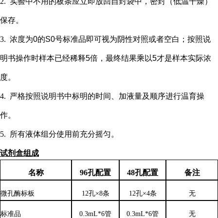
2.
实验中不用的板条应立即放回自封袋中，密封（低温干燥）
保存。
3.
浓度为
0的S0号标准品即可视为阴性对照或者空白；按照说
明书操作时样本已经稀释5倍，最终结果乘以5才是样本实际浓
度
。
4.
严格按照说明书中标明的时间、加液量及顺序进行温育操
作。
5.
所有液体组分使用前充分摇匀。
试剂盒组成
名称
96孔配置
48孔配置
备注
微孔酶标板
12孔×8条
12孔×4条
无
标准品
0.3mL*6管
0.3mL*6管
无