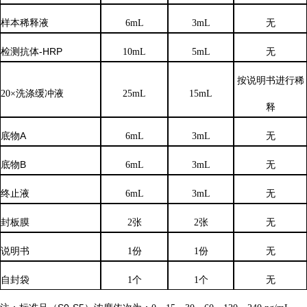
样本稀释液
6
mL
3
mL
无
检测抗体
-HRP
10mL
5mL
无
按说明书进行稀
20×洗涤缓冲液
25mL
15mL
释
底物
A
6mL
3mL
无
底物
B
6mL
3mL
无
终止液
6mL
3mL
无
封板膜
2张
2张
无
说明书
1份
1份
无
自封袋
1个
1个
无