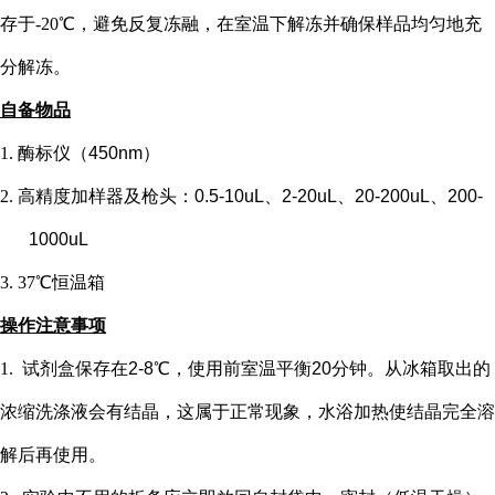
存于-20℃，避免反复冻融，在室温下解冻并确保样品均匀地充
分解冻。
自备物品
1.
酶标仪（
450nm）
2.
高精度加样器及枪头：
0.5-10uL、2-20uL、20-200uL、200-
1000uL
3.
37℃恒温箱
操作注意事项
1.
试剂盒保存在
2-8℃，使用前室温平衡20分钟。从冰箱取出的
浓缩洗涤液会有结晶，这属于正常现象，水浴加热使结晶完全溶
解后再使用。