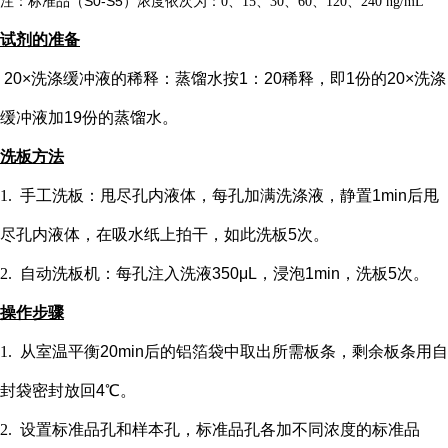
注：标准品（
S0-S5）浓度
依次
为：
0、15、30、60、120、240 ng/mL
试剂的准备
20×洗涤缓冲液的稀释：蒸馏水按1：20稀释，即1份的20×洗涤
缓冲液加19份的蒸馏水。
洗板方法
1.
手工洗板：甩尽孔内液体，每孔加满洗涤液，静置
1min后甩
尽孔内液体，在吸水纸上拍干，如此洗板5次。
2.
自动洗板机：每孔注入洗液
350μL，浸泡1min，洗板5次。
操作步骤
1.
从室温平衡
20min后的铝箔袋中取出所需板条，剩余板条用自
封袋密封放回4℃。
2.
设置标准品孔和样本孔
，标准品孔各加不同浓度的标准品