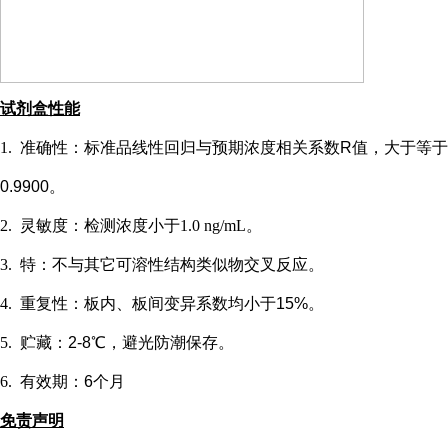
试剂盒性能
1.
准确性：标准品线性回归与预期浓度相关系数
R值，大于等于
0.9900。
2.
灵敏度：检测浓度小于
1.0 ng/mL
。
3.
特：不与其它可溶性结构类似物交叉反应。
4.
重复性：板内、板间变异系数均小于
15%。
5.
贮藏：
2-8℃，避光防潮保存。
6.
有效期：
6个月
免责声明