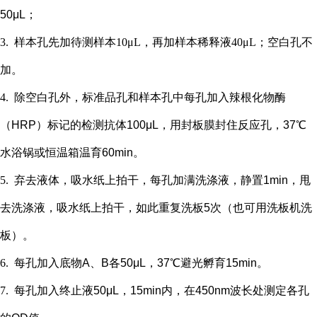
50μL；
3.
样本孔先加
待测样本
10μL，再
加样本稀释液
4
0μL；
空白孔不
加。
4.
除空白孔外，
标准品孔和样本孔中每孔加入辣根化物酶
（
HRP）标记的检测抗体100μL，用封板膜封住反应孔，37℃
水浴锅或恒温箱温育60min。
5.
弃去液体，吸水纸上拍干，每孔加满洗涤液，静置
1min，甩
去洗涤液，吸水纸上拍干，如此重复洗板5次（也可用洗板机洗
板）。
6.
每孔加入底物
A、B各50μL，37℃避光孵育15min。
7.
每孔加入终止液
50μL，15min内，在450nm波长处测定各孔