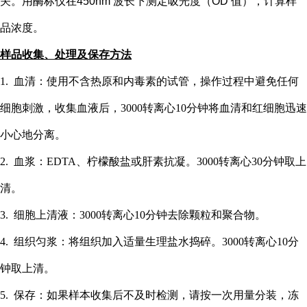
关。用酶标仪在
450nm 波长下测定吸光度（OD 值），计算样
品浓度。
样品收集、处理及保存方法
1. 血清：使用不含热原和内毒素的试管，操作过程中避免任何
细胞刺激，收集血液后，3000转离心10分钟将血清和红细胞迅速
小心地分离。
2. 血浆：EDTA、柠檬酸盐或肝素抗凝。3000转离心30分钟取上
清。
3. 细胞上清液：3000转离心10分钟去除颗粒和聚合物。
4. 组织匀浆：将组织加入适量生理盐水捣碎。3000转离心10分
钟取上清。
5. 保存：如果样本收集后不及时检测，请按一次用量分装，冻