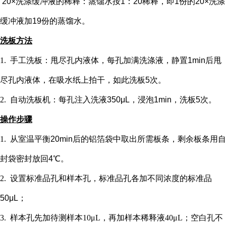
20×洗涤缓冲液的稀释：蒸馏水按1：20稀释，即1份的20×洗涤
缓冲液加19份的蒸馏水。
洗板方法
1.
手工洗板：甩尽孔内液体，每孔加满洗涤液，静置
1min后甩
尽孔内液体，在吸水纸上拍干，如此洗板5次。
2.
自动洗板机：每孔注入洗液
350μL，浸泡1min，洗板5次。
操作步骤
1.
从室温平衡
20min后的铝箔袋中取出所需板条，剩余板条用自
封袋密封放回4℃。
2.
设置标准品孔和样本孔
，标准品孔各加不同浓度的标准品
50μL；
3.
样本孔先加
待测样本
10μL，再
加样本稀释液
4
0μL；
空白孔不