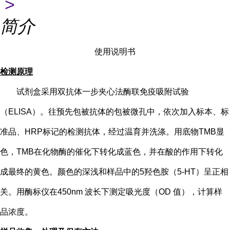
>
简介
使用说明书
检测原理
试剂盒采用双抗体一步夹心法酶联免疫吸附试验
（
ELISA）。往预先包被抗体的包被微孔中，依次加入标本、标
准品、HRP标记的检测抗体，经过温育并洗涤。用底物TMB显
色，TMB在化物酶的催化下转化成蓝色，并在酸的作用下转化
成最终的黄色。颜色的深浅和样品中的
5
羟色胺（
5-HT
）
呈正相
关。用酶标仪在
450nm 波长下测定吸光度（OD 值），计算样
品浓度。