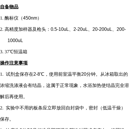
自备物品
1.
酶标仪（
450nm）
2.
高精度加样器及枪头：
0.5-10uL、2-20uL、20-200uL、200-
1000uL
3.
37℃恒温箱
操作注意事项
1.
试剂盒保存在
2-8℃，使用前室温平衡20分钟。从冰箱取出的
浓缩洗涤液会有结晶，这属于正常现象，水浴加热使结晶完全溶
解后再使用。
2.
实验中不用的板条应立即放回自封袋中，密封（低温干燥）
保存。