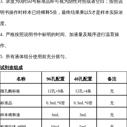
3.
浓度为
0的S0号标准品即可视为阴性对照或者空白；按照说
明书操作时样本已经稀释5倍，最终结果乘以5才是样本实际浓
度
。
4.
严格按照说明书中标明的时间、加液量及顺序进行温育操
作。
5.
所有液体组分使用前充分摇匀。
试剂盒组成
名称
96孔配置
48孔配置
备注
微孔酶标板
12孔×8条
12孔×4条
无
标准品
0.3mL*6管
0.3mL*6管
无
样本稀释液
6
mL
3
mL
无
检测抗体
-HRP
10mL
5mL
无