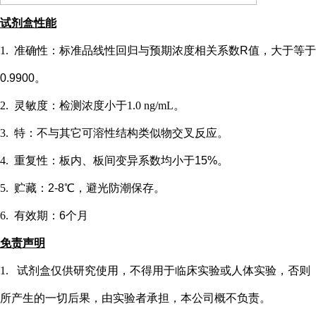
试剂盒性能
1.
准确性：标准品线性回归与预期浓度相关系数
R值，大于等于
0.9900。
2.
灵敏度：检测浓度小于
1.0 ng/mL
。
3.
特：不与其它可溶性结构类似物交叉反应。
4.
重复性：板内、板间变异系数均小于
15%。
5.
贮藏：
2-8℃，避光防潮保存。
6.
有效期：
6个月
免责声明
1.
试剂盒仅供研究使用，不得用于临床实验或
人
体实验，否则
所产生的一切后果，由实验者承担，本公司概不负责。