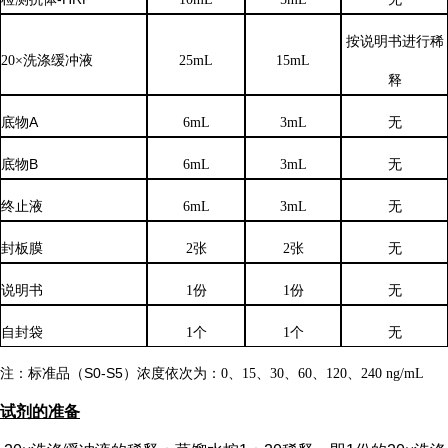
按说明书进行稀
20×洗涤缓冲液
25mL
15mL
释
底物
A
6mL
3mL
无
底物
B
6mL
3mL
无
终止液
6mL
3mL
无
封板膜
2张
2张
无
说明书
1份
1份
无
自封袋
1个
1个
无
注：标准品（
S0-S5）浓度
依次
为：
0、15、30、60、120、240 ng/mL
试剂的准备