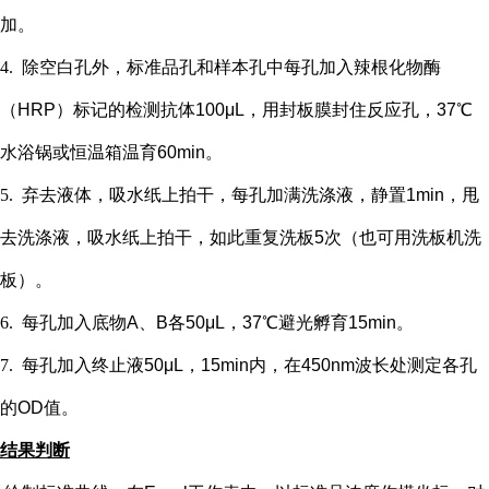
加。
4.
除空白孔外，
标准品孔和样本孔中每孔加入辣根化物酶
（
HRP）标记的检测抗体100μL，用封板膜封住反应孔，37℃
水浴锅或恒温箱温育60min。
5.
弃去液体，吸水纸上拍干，每孔加满洗涤液，静置
1min，甩
去洗涤液，吸水纸上拍干，如此重复洗板5次（也可用洗板机洗
板）。
6.
每孔加入底物
A、B各50μL，37℃避光孵育15min。
7.
每孔加入终止液
50μL，15min内，在450nm波长处测定各孔
的OD值。
结果判断