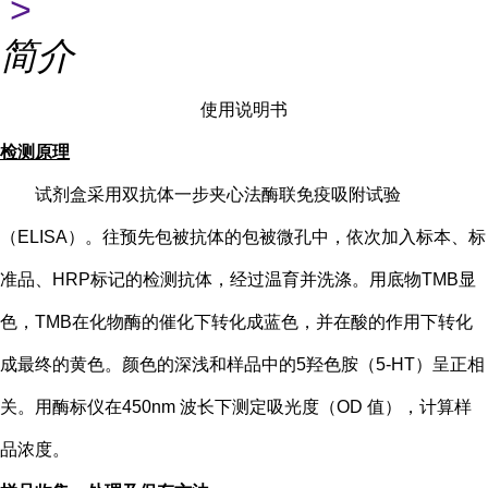
>
简介
使用说明书
检测原理
试剂盒采用双抗体一步夹心法酶联免疫吸附试验
（
ELISA）。往预先包被抗体的包被微孔中，依次加入标本、标
准品、HRP标记的检测抗体，经过温育并洗涤。用底物TMB显
色，TMB在化物酶的催化下转化成蓝色，并在酸的作用下转化
成最终的黄色。颜色的深浅和样品中的
5
羟色胺（
5-HT
）
呈正相
关。用酶标仪在
450nm 波长下测定吸光度（OD 值），计算样
品浓度。