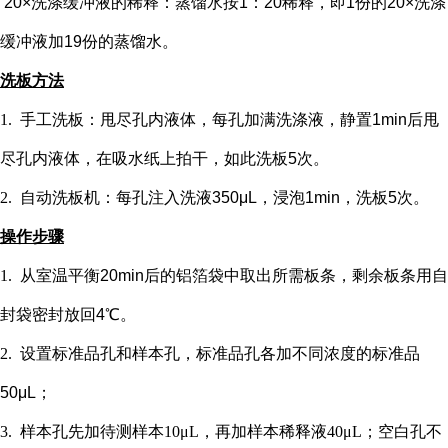
20×洗涤缓冲液的稀释：蒸馏水按1：20稀释，即1份的20×洗涤
缓冲液加19份的蒸馏水。
洗板方法
1.
手工洗板：甩尽孔内液体，每孔加满洗涤液，静置
1min后甩
尽孔内液体，在吸水纸上拍干，如此洗板5次。
2.
自动洗板机：每孔注入洗液
350μL，浸泡1min，洗板5次。
操作步骤
1.
从室温平衡
20min后的铝箔袋中取出所需板条，剩余板条用自
封袋密封放回4℃。
2.
设置标准品孔和样本孔
，标准品孔各加不同浓度的标准品
50μL；
3.
样本孔先加
待测样本
10μL，再
加样本稀释液
4
0μL；
空白孔不