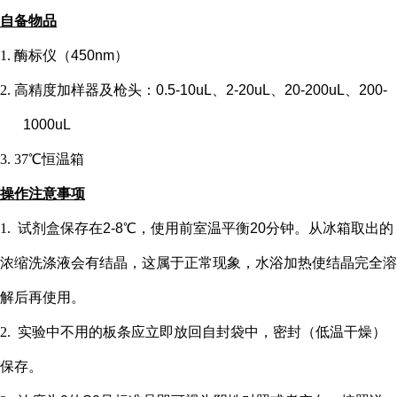
自备物品
1.
酶标仪（
450nm）
2.
高精度加样器及枪头：
0.5-10uL、2-20uL、20-200uL、200-
1000uL
3.
37℃恒温箱
操作注意事项
1.
试剂盒保存在
2-8℃，使用前室温平衡20分钟。从冰箱取出的
浓缩洗涤液会有结晶，这属于正常现象，水浴加热使结晶完全溶
解后再使用。
2.
实验中不用的板条应立即放回自封袋中，密封（低温干燥）
保存。