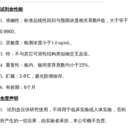
试剂盒性能
1.
准确性：标准品线性回归与预期浓度相关系数
R值，大于等于
0.9900。
2.
灵敏度：检测浓度小于
1.0 ng/mL
。
3.
特：不与其它可溶性结构类似物交叉反应。
4.
重复性：板内、板间变异系数均小于
15%。
5.
贮藏：
2-8℃，避光防潮保存。
6.
有效期：
6个月
免责声明
1.
试剂盒仅供研究使用，不得用于临床实验或
人
体实验，否则
所产生的一切后果，由实验者承担，本公司概不负责。