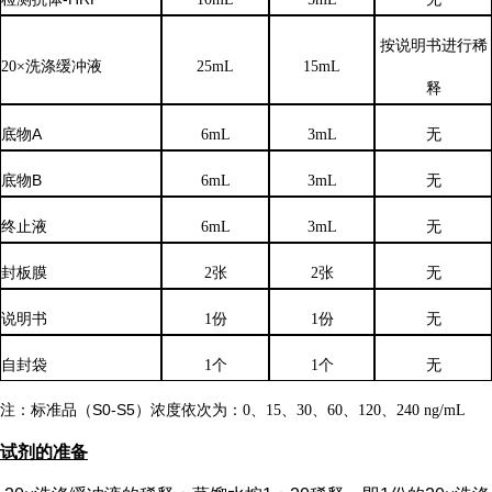
按说明书进行稀
20×洗涤缓冲液
25mL
15mL
释
底物
A
6mL
3mL
无
底物
B
6mL
3mL
无
终止液
6mL
3mL
无
封板膜
2张
2张
无
说明书
1份
1份
无
自封袋
1个
1个
无
注：标准品（
S0-S5）浓度
依次
为：
0、15、30、60、120、240 ng/mL
试剂的准备