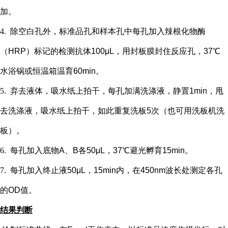
加。
4.
除空白孔外，
标准品孔和样本孔中每孔加入辣根化物酶
（
HRP）标记的检测抗体100μL，用封板膜封住反应孔，37℃
水浴锅或恒温箱温育60min。
5.
弃去液体，吸水纸上拍干，每孔加满洗涤液，静置
1min，甩
去洗涤液，吸水纸上拍干，如此重复洗板5次（也可用洗板机洗
板）。
6.
每孔加入底物
A、B各50μL，37℃避光孵育15min。
7.
每孔加入终止液
50μL，15min内，在450nm波长处测定各孔
的OD值。
结果判断