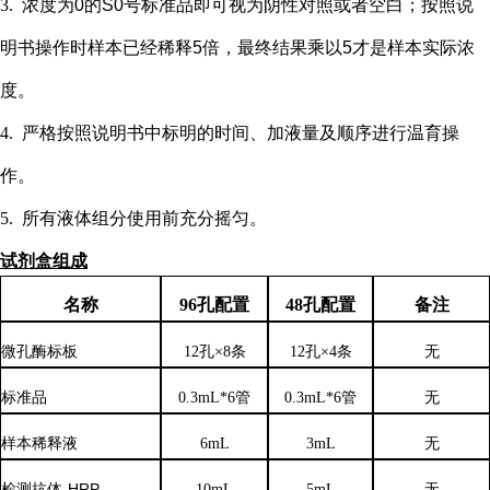
3.
浓度为
0的S0号标准品即可视为阴性对照或者空白；按照说
明书操作时样本已经稀释5倍，最终结果乘以5才是样本实际浓
度
。
4.
严格按照说明书中标明的时间、加液量及顺序进行温育操
作。
5.
所有液体组分使用前充分摇匀。
试剂盒组成
名称
96孔配置
48孔配置
备注
微孔酶标板
12孔×8条
12孔×4条
无
标准品
0.3mL*6管
0.3mL*6管
无
样本稀释液
6
mL
3
mL
无
检测抗体
-HRP
10mL
5mL
无