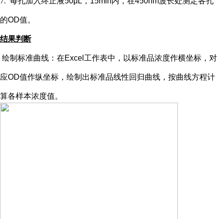
7.
每孔加入终止液
50μL，15min内，在450nm波长处测定各孔
的OD值。
结果判断
绘制标准曲线：在
Excel工作表中，以标准品浓度作横坐标，对
应OD值作纵坐标，绘制出标准品线性回归曲线，按曲线方程计
算各样本浓度值。