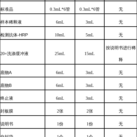
标准品
0.3mL*6管
0.3mL*6管
无
样本稀释液
6
mL
3
mL
无
检测抗体
-HRP
10mL
5mL
无
按说明书进行稀
20×洗涤缓冲液
25mL
15mL
释
底物
A
6mL
3mL
无
底物
B
6mL
3mL
无
终止液
6mL
3mL
无
封板膜
2张
2张
无
说明书
1份
1份
无
自封袋
1个
1个
无