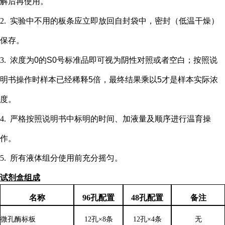
解后再使用。
2.
实验中不用的板条应立即放回自封袋中，密封（低温干燥）
保存。
3.
浓度为
0的S0号标准品即可视为阴性对照或者空白；按照说
明书操作时样本已经稀释5倍，最终结果乘以5才是样本实际浓
度
。
4.
严格按照说明书中标明的时间、加液量及顺序进行温育操
作。
5.
所有液体组分使用前充分摇匀。
试剂盒组成
名称
96孔配置
48孔配置
备注
微孔酶标板
12孔×8条
12孔×4条
无