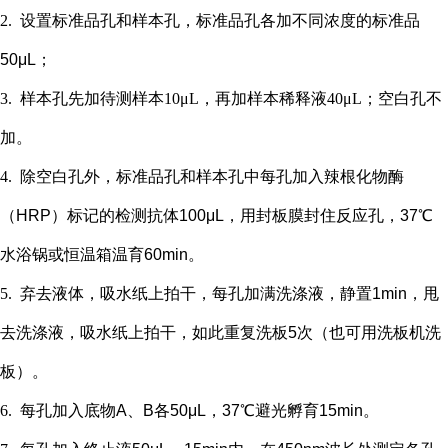
2.
设置标准品孔和样本孔
，标准品孔各加不同浓度的标准品
50μL；
3.
样本孔先加
待测样本
10μL，再
加样本稀释液
4
0μL；
空白孔不
加。
4.
除空白孔外，
标准品孔和样本孔中每孔加入辣根化物酶
（
HRP）标记的检测抗体100μL，用封板膜封住反应孔，37℃
水浴锅或恒温箱温育60min。
5.
弃去液体，吸水纸上拍干，每孔加满洗涤液，静置
1min，甩
去洗涤液，吸水纸上拍干，如此重复洗板5次（也可用洗板机洗
板）。
6.
每孔加入底物
A、B各50μL，37℃避光孵育15min。