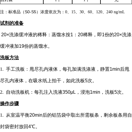
注：标准品（
S0-S5）浓度
依次
为：
0、15、30、60、120、240 ng/mL
试剂的准备
20×洗涤缓冲液的稀释：蒸馏水按1：20稀释，即1份的20×洗涤
缓冲液加19份的蒸馏水。
洗板方法
1.
手工洗板：甩尽孔内液体，每孔加满洗涤液，静置
1min后甩
尽孔内液体，在吸水纸上拍干，如此洗板5次。
2.
自动洗板机：每孔注入洗液
350μL，浸泡1min，洗板5次。
操作步骤
1.
从室温平衡
20min后的铝箔袋中取出所需板条，剩余板条用自
封袋密封放回4℃。