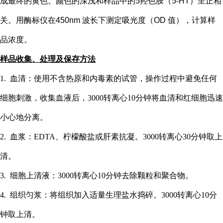
成最终的黄色。颜色的深浅和样品中的
5
羟色胺（
5-HT
）
呈正相
关。用酶标仪在
450nm 波长下测定吸光度（OD 值），计算样
品浓度。
样品收集、处理及保存方法
1. 血清：使用不含热原和内毒素的试管，操作过程中避免任何
细胞刺激，收集血液后，3000转离心10分钟将血清和红细胞迅速
小心地分离。
2. 血浆：EDTA、柠檬酸盐或肝素抗凝。3000转离心30分钟取上
清。
3. 细胞上清液：3000转离心10分钟去除颗粒和聚合物。
4. 组织匀浆：将组织加入适量生理盐水捣碎。3000转离心10分
钟取上清。